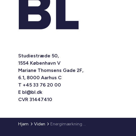
Studiestræde 50,
1554 København V
Mariane Thomsens Gade 2F,
6.1, 8000 Aarhus C
T +45 33 76 20 00
E
bl@bl.dk
CVR 31447410
Hjem
Viden
Energimærkning nu eller senere?