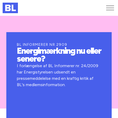
Genveje
Find medarbejder
Kurser og arrangementer
BL INFORMERER NR.2909
Energimærkning nu eller
Jobportalen
senere?
MitBL
I forlængelse af BL Informerer nr. 24/2009
har Energistyrelsen udsendt en
pressemeddelelse med en kraftig kritik af
BL's medlemsinformation.