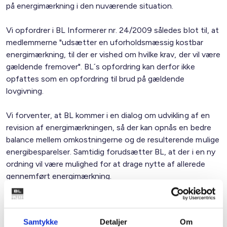
på energimærkning i den nuværende situation.
Vi opfordrer i BL Informerer nr. 24/2009 således blot til, at
medlemmerne "udsætter en uforholdsmæssig kostbar
energimærkning, til der er vished om hvilke krav, der vil være
gældende fremover". BL´s opfordring kan derfor ikke
opfattes som en opfordring til brud på gældende
lovgivning.
Vi forventer, at BL kommer i en dialog om udvikling af en
revision af energimærkningen, så der kan opnås en bedre
balance mellem omkostningerne og de resulterende mulige
energibesparelser. Samtidig forudsætter BL, at der i en ny
ordning vil være mulighed for at drage nytte af allerede
gennemført energimærkning.
Endelig vedlægger vi til orientering kopier af brevvekslingen
med styrelsen inkl. styrelsens seneste brev af d.d.
Samtykke
Detaljer
Om