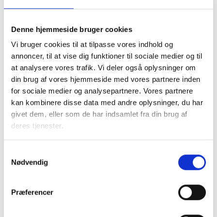
Med venlig hilsen
Gert Nielsen / Bjarne Zetterström
Denne hjemmeside bruger cookies
Vi bruger cookies til at tilpasse vores indhold og
annoncer, til at vise dig funktioner til sociale medier og til
Relateret indhold
Viden
at analysere vores trafik. Vi deler også oplysninger om
din brug af vores hjemmeside med vores partnere inden
for sociale medier og analysepartnere. Vores partnere
BL INFORMERER
kan kombinere disse data med andre oplysninger, du har
Nye krav om fjernaflæste målere – alle
ejendomme skal være klar senest 1. januar
givet dem, eller som de har indsamlet fra din brug af
2027
deres tjenester.
08. juni 2026
Samtykkevalg
Nødvendig
BL INFORMERER
Ansvar for nødforsyning i plejeboliger ved
forsyningssvigt
Præferencer
08. juni 2026