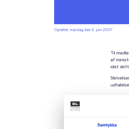
Oprettet: mandag den 4. juni 2007
Til medl
af minist
idet det
Skrivelse
udtalelse
Med venl
Gert Nie
Samtykke
bl2707