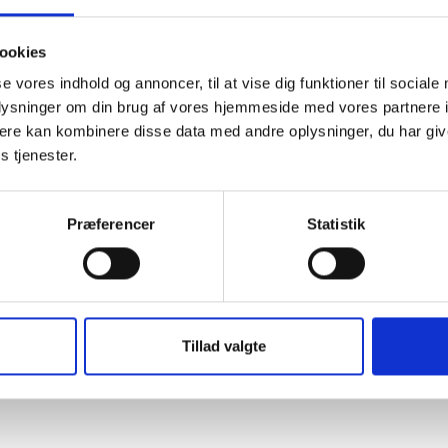
ookies
se vores indhold og annoncer, til at vise dig funktioner til sociale
oplysninger om din brug af vores hjemmeside med vores partnere 
ere kan kombinere disse data med andre oplysninger, du har giv
s tjenester.
BL INFORMERER
BL
Præferencer
Statistik
Ansvar for nødforsyning i
S
plejeboliger ved
k
forsyningssvigt
k
æ
08. juni 2026
20
Tillad valgte