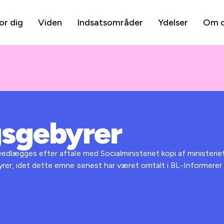
or dig
Viden
Indsatsområder
Ydelser
Om 
gsgebyrer
edlægges efter aftale med Socialministeriet kopi af ministeriet
rer, idet dette emne senest har været omtalt i BL-Informerer n