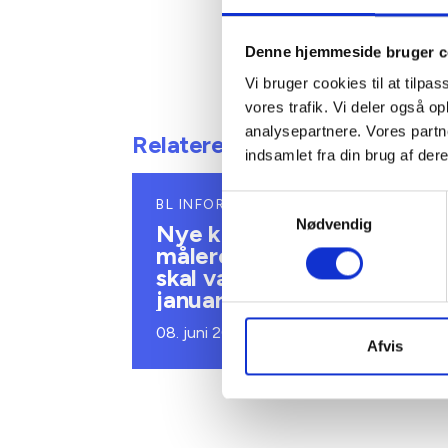
Denne hjemmeside bruger c
Vi bruger cookies til at tilpas
vores trafik. Vi deler også 
analysepartnere. Vores partn
Relateret indhold
indsamlet fra din brug af dere
Samtykkevalg
BL INFORMERER
Nødvendig
Nye krav om fjernaflæste
målere – alle ejendomme
skal være klar senest 1.
januar 2027
08. juni 2026
Afvis