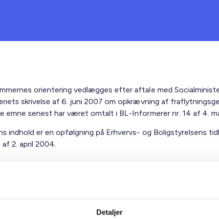
emmernes orientering vedlægges efter aftale med Socialministe
eriets skrivelse af 6. juni 2007 om opkrævning af fraflytningsge
te emne senest har været omtalt i BL-Informerer nr. 14 af 4. m
ns indhold er en opfølgning på Erhvervs- og Boligstyrelsens tid
 af 2. april 2004.
ig hilsen
lsen / Preben Mathiesen
Detaljer