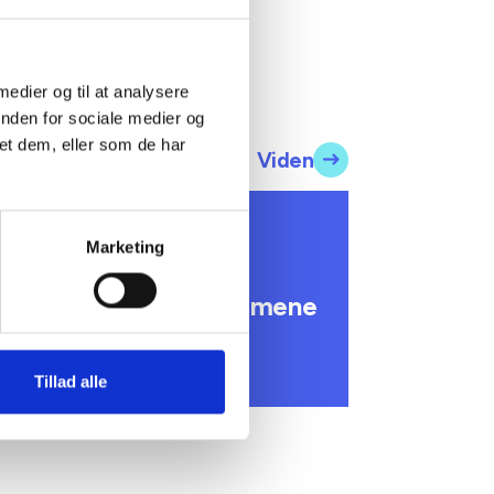
 medier og til at analysere
inden for sociale medier og
et dem, eller som de har
Viden
 INFORMERER
Marketing
undhedsreformens
onsekvenser for
ommunale lejemål i almene
ldre- og plejeboliger
. marts 2026
Tillad alle