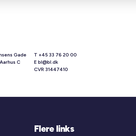
msens Gade
T +45 33 76 20 00
 Aarhus C
E
bl@bl.dk
CVR 31447410
Flere links