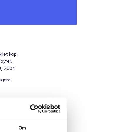
riet kopi
byrer,
aj 2004.
ligere
Om