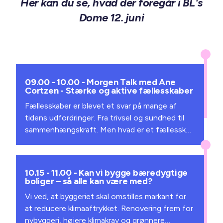
Her kan du se, hvad der foregår i BL's
boogie – og én ting er sikkert: Rillerne holdes
Dome 12. juni
varme, og dansegulvet kommer i gang.
Det er ægte pladekærlighed, støvede perler og
beats, der rammer lige i kroppen.
Kom tidligt. Bliv hængende.
09.00 - 10.00 - Morgen Talk med Ane
Cortzen - Stærke og aktive fællesskaber
Fællesskaber er blevet et svar på mange af
tidens udfordringer. Fra trivsel og sundhed til
sammenhængskraft. Men hvad er et fællesskab
egentlig? Hvem er med og hvem står udenfor?
Og hvornår virker fællesskaber – og hvornår gør
de ikke?
10.15 - 11.00 - Kan vi bygge bæredygtige
boliger – så alle kan være med?
Vi ved, at byggeriet skal omstilles markant for
at reducere klimaaftrykket. Renovering frem for
nybyggeri, højere klimakrav og grønnere