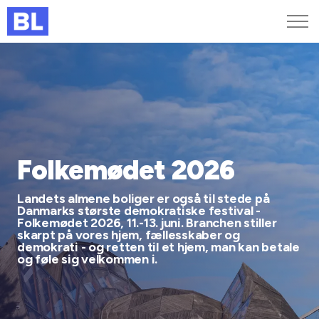
Genveje
Find medarbejder
Kurser og arrangementer
Jobportalen
MitBL
Folkemødet 2026
Landets almene boliger er også til stede på
Danmarks største demokratiske festival -
Folkemødet 2026, 11.-13. juni. Branchen stiller
skarpt på vores hjem, fællesskaber og
demokrati - og retten til et hjem, man kan betale
og føle sig velkommen i.