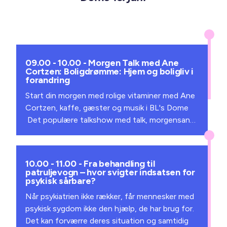
09.00 - 10.00 - Morgen Talk med Ane
Cortzen: Boligdrømme: Hjem og boligliv i
forandring
Start din morgen med rolige vitaminer med Ane
Cortzen, kaffe, gæster og musik i BL's Dome
Det populære talkshow med talk, morgensang
og musik med Ane Cortzen er igen live i
Folkemødets Forsamlingshus. Hvad er et hjem?
Er det mursten og kvadratmeter – eller følelsen
10.00 - 11.00 - Fra behandling til
af at høre til, med tryghed, minder og
patruljevogn – hvor svigter indsatsen for
psykisk sårbare?
relationer? Vores måde at bo på er i forandring:
Flere bor alene, vi bliver flere ældre, familier ser
Når psykiatrien ikke rækker, får mennesker med
anderledes ud, og kravene til boligen vokser.
psykisk sygdom ikke den hjælp, de har brug for.
Hvad betyder det, hvis boligdrømmene faktisk
Det kan forværre deres situation og samtidig