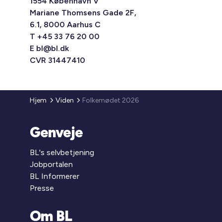
1554 København V
Mariane Thomsens Gade 2F,
6.1, 8000 Aarhus C
T +45 33 76 20 00
E
bl@bl.dk
CVR 31447410
Hjem
Viden
Folkemødet 2026
Genveje
BL's selvbetjening
Jobportalen
BL Informerer
Presse
Om BL