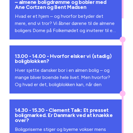
– almene boligdrømme og bobler med
Ane Cortzen og Bent Madsen
Hvad er et hjem – og hvorfor betyder det
mere, end vi tror? Vi åbner dørene til de almene
boligers Dome på Folkemødet og inviterer til en
uformel velkomst med samtaler, musik og
bobler på terrassen. Du er meget velkommen.
13.00 - 14.00 - Hvorfor elsker vi (stadig)
Sted:
På Domens terrasse
boligblokken?
Hver sjette dansker bor i en almen bolig – og
mange bliver boende hele livet. Men hvorfor?
Og hvad er det, boligblokken kan, når den
fungerer bedst? Nogle steder forbindes
almene boliger med sociale udfordringer, men
de fleste almene områder rummer mange
14.30 - 15.30 - Clement Talk: Et presset
kvaliteter: gode boliger, grønne områder,
boligmarked. Er Danmark ved at knække
over?
demokrati, boligsociale indsatser og
fællesskaber. Alligevel er boligblokken ofte
Boligpriserne stiger og byerne vokser mens