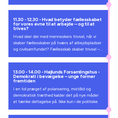
peger i forskellige retninger? De almene boliger
lægge pres på andre dele af samfundet – fra
afprøver mange forskellige boligformer og
politi til boligområder.
behov på én gang, så kom og hør om nye måder
11.30 - 12.30 - Hvad betyder fællesskabet
Debatten sætter fokus på, hvordan vi bedre
at afprøve og udvikle vores boligliv på.
for vores evne til at arbejde – og til at
støtter psykisk sårbare i hverdagen. Hvordan
trives?
skaber vi et stærkere samspil på tværs af
Hvad sker der med menneskers trivsel, når vi
ansvar og indsatser?
skaber fællesskaber på tværs af arbejdspladser
Sted: Domens terrasse
og civilsamfundet? Fællesskab skaber trivsel –
men også resultater. Forskning og erfaring
Deltagere:
viser, når mennesker føler sig som en del af et
fællesskab, stiger livskvaliteten og
Louise Dalsgaard, Retskorrespondent, DR
13.00 - 14.00 - Højlunds Forsamlingshus -
arbejdsglæden Men hvorfor bliver fællesskab
Demokrati i bevægelse – unge former
Moderator
fremtiden
så ofte betragtet som “blødt” – noget
sekundært?
Steen Nørskov, Chefpolitiinspektør, Bornholms
I en tid præget af polarisering, mistillid og
Politi
demokratisk træthed kalder det på nye måder
at tænke deltagelse på. Ikke kun i de politiske
Torsten Bjørn Jacobsen, Formand,
institutioner men i de fællesskaber og
Psykiatrifonden
hverdagsrum, hvor mennesker oplever at have