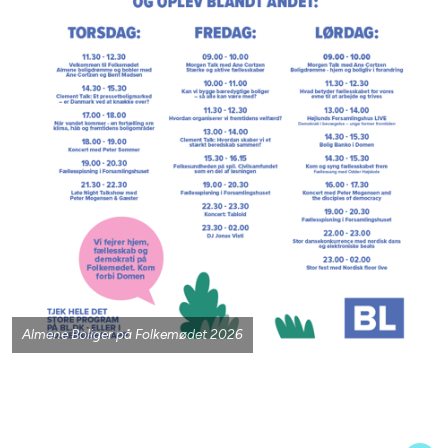
sammen i et dansegulv fyldt med fællesskab,
sommerstemning og kærlighed til de nordiske
rytmer. Forvent kædedanse, pulserende beats,
grin, sved på panden og et dansegulv, hvor
ingen står stille ret længe. Alle kan være med.
Kom som du er – og dans sommernattten i
møde.
Almene Boliger på Folkemødet 2026