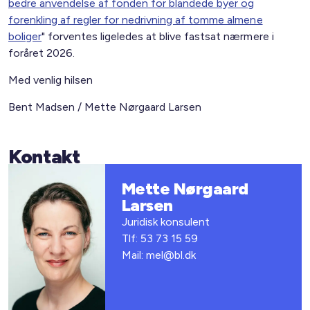
bedre anvendelse af fonden for blandede byer og
forenkling af regler for nedrivning af tomme almene
boliger
" forventes ligeledes at blive fastsat nærmere i
foråret 2026.
Med venlig hilsen
Bent Madsen / Mette Nørgaard Larsen
Kontakt
Mette Nørgaard
Larsen
Juridisk konsulent
Tlf: 53 73 15 59
Mail: mel@bl.dk