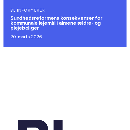
BL INFORMERER
Sundhedsreformens konsekvenser for
kommunale lejemål i almene ældre- og
plejeboliger
20. marts 2026