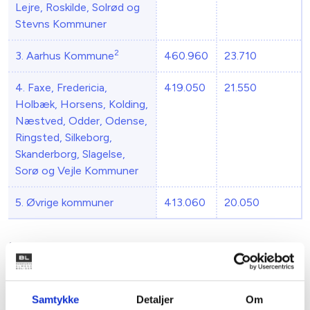
Lejre, Roskilde, Solrød og
Stevns Kommuner
2
3. Aarhus Kommune
460.960
23.710
4. Faxe, Fredericia,
419.050
21.550
Holbæk, Horsens, Kolding,
Næstved, Odder, Odense,
Ringsted, Silkeborg,
Skanderborg, Slagelse,
Sorø og Vejle Kommuner
5. Øvrige kommuner
413.060
20.050
1
Maksimumbeløbet i område 1 svarer i perioden 17. januar
2026 til 31. december 2035 til maksimumsbeløbet i
område 2 ("standardbeløbet") plus et tillæg. Tillægget
udgør i perioden 17. januar 2026 til 31. december 2032 10
Samtykke
Detaljer
Om