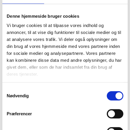
pct., i 2033 7,5 pct., i 2034 5. pct. og i 2035 2,5 pct. af
maksimumsbeløbet i område 2.
Denne hjemmeside bruger cookies
2
Maksimumsbeløbet i område 3 svarer i perioden 17.
Vi bruger cookies til at tilpasse vores indhold og
januar 2026 til 31. december 2035 til maksimumsbeløbet i
annoncer, til at vise dig funktioner til sociale medier og til
område 4 ("standardbeløbet") plus et tillæg. Tillægget
at analysere vores trafik. Vi deler også oplysninger om
udgør i perioden 17. januar 2026 til 31. december 2032 10
din brug af vores hjemmeside med vores partnere inden
pct., i 2033 7,5 pct., i 2034 5 pct. og i 2035 2,5 pct. af
for sociale medier og analysepartnere. Vores partnere
maksimumsbeløbet i område 4.
kan kombinere disse data med andre oplysninger, du har
givet dem, eller som de har indsamlet fra din brug af
deres tjenester.
Tillægget nedjusteres 1. januar 2033 til 7,5 pct., 1. januar
2034 til 5 pct. og 1. januar 2035 til 2,5 pct.
Samtykkevalg
Tillægget finansieres efter de gældende regler for alment
Nødvendig
nybyggeri. Denne del vil medføre en huslejestigning i de
berørte projekter.
Præferencer
En oversigt over maksimumbeløbene pr. 17. januar 2026
kan også tilgås på Social- og Boligstyrelsens hjemmeside