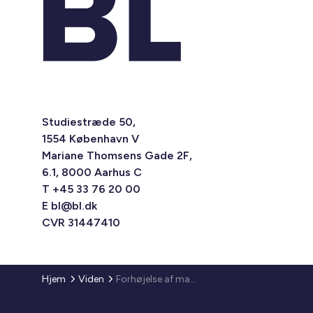
Studiestræde 50,
1554 København V
Mariane Thomsens Gade 2F,
6.1, 8000 Aarhus C
T +45 33 76 20 00
E
bl@bl.dk
CVR 31447410
Hjem
Viden
Forhøjelse af maksimumbeløb januar