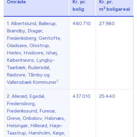
Område
Kr. pr.
Kr. pr.
2
bolig
m
boligareal
1. Albertslund, Ballerup,
480.710
27.980
Brøndby, Dragør,
Frederiksberg, Gentofte,
Gladsaxe, Glostrup,
Herlev, Hvidovre, Ishøj,
Københavns, Lyngby-
Taarbæk, Rudersdal,
Rødovre, Tårnby og
1
Vallensbæk Kommuner
2. Allerød, Egedal,
437.010
25.440
Fredensborg,
Frederikssund, Furesø,
Greve, Gribskov, Halsnæs,
Helsingør, Hillerød, Høje-
Taastrup, Hørsholm, Køge,