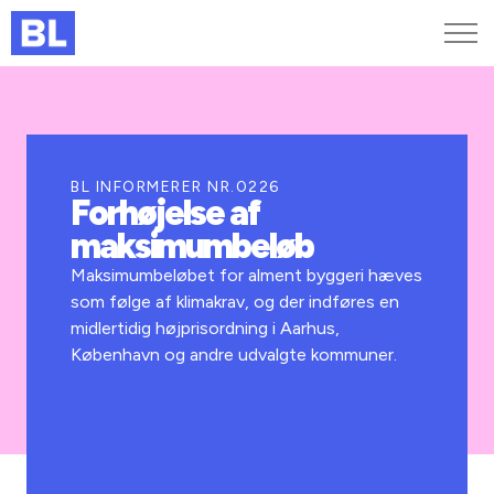
Genveje
Find medarbejder
Kurser og arrangementer
BL INFORMERER NR.0226
Forhøjelse af
Jobportalen
maksimumbeløb
MitBL
Maksimumbeløbet for alment byggeri hæves
som følge af klimakrav, og der indføres en
midlertidig højprisordning i Aarhus,
København og andre udvalgte kommuner.