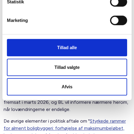
Statistik
her.
Tilsvarende oversigt for ældreboliger findes også i
Marketing
støttebekendtgørelsen og på styrelsens hjemmeside.
Maksimumbeløbene bliver indeksreguleret næste gang 1.
april 2026.
Tillad alle
De resterende 10 % af højprisordningen finansieres via et
særligt udformet forhøjet kommunalt grundkapitallån, der
Tillad valgte
et rentefrit lån med 50 års afdragsfrihed.
Muligheden for at forhøje det kommunale grundkapitallån
Afvis
kræver ændringer i almenboligloven og skal derfor først
behandles i Folketinget. Lovforslaget forventes at blive
fremsat i marts 2026, og BL vil informere nærmere herom,
når lovændringerne er endelige.
De øvrige elementer i politisk aftale om "
Styrkede rammer
for alment boligbyggeri: forhøjelse af maksimumbeløbet,