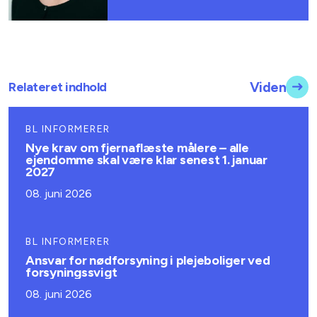
Relateret indhold
Viden
BL INFORMERER
Nye krav om fjernaflæste målere – alle
ejendomme skal være klar senest 1. januar
2027
08. juni 2026
BL INFORMERER
Ansvar for nødforsyning i plejeboliger ved
forsyningssvigt
08. juni 2026