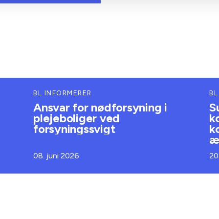
BL INFORMERER
BL
Ansvar for nødforsyning i
S
plejeboliger ved
k
forsyningssvigt
k
æ
08. juni 2026
20