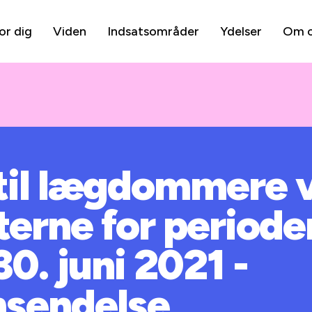
or dig
Viden
Indsatsområder
Ydelser
Om 
 til lægdommere 
terne for perioden 
30. juni 2021 -
sendelse