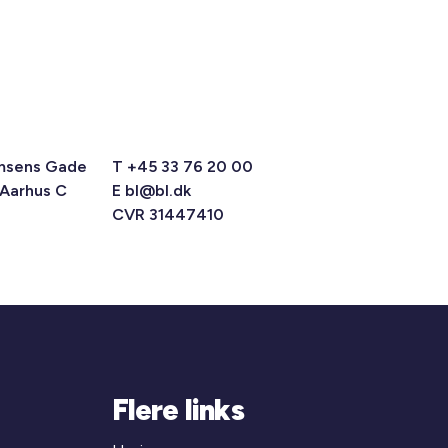
msens Gade
T +45 33 76 20 00
 Aarhus C
E
bl@bl.dk
CVR 31447410
Flere links