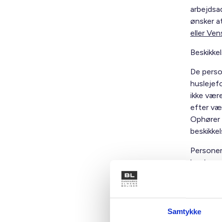
arbejdsa
ønsker at 
eller Ven
Beskikkel
De perso
huslejef
ikke vær
efter væ
Ophører 
beskikkel
Personer,
kan begær
Vi beklag
landsrett
Samtykke