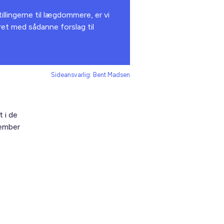
illingerne til lægdommere, er vi
et med sådanne forslag til
Sideansvarlig: Bent Madsen
 i de
tember