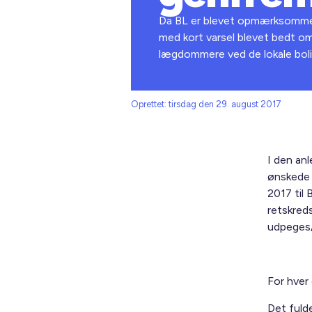
Da BL er blevet opmærksomme på,
med kort varsel blevet bedt om
lægdommere ved de lokale boli
Oprettet: tirsdag den 29. august 2017
I den an
ønskede 
2017 til 
retskred
udpeges/
For hver 
Det fulde