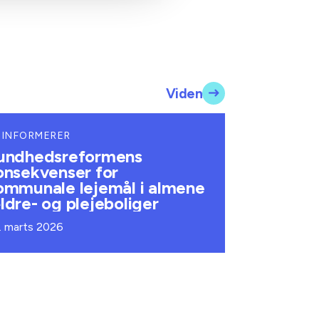
Viden
 INFORMERER
undhedsreformens
onsekvenser for
ommunale lejemål i almene
ldre- og plejeboliger
. marts 2026