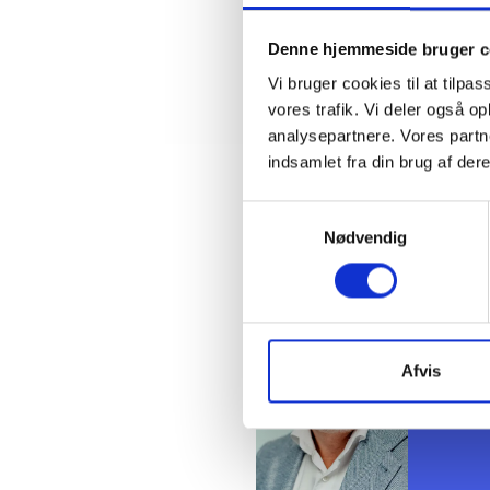
Med venl
Denne hjemmeside bruger c
Bent Mad
Vi bruger cookies til at tilpas
vores trafik. Vi deler også 
analysepartnere. Vores partn
indsamlet fra din brug af dere
Kontakt
Samtykkevalg
Nødvendig
Ben
Adm. di
Tlf: 28
Mail: 
Afvis