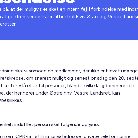
 at der muligvis er sket en intern fejl i forbindelse med indst
 at genfremsende lister til henholdsvis Østre og Vestre Landsr
gretter.
ledning skal vi anmode de medlemmer, der
ikke
er blevet udpeget
retskredse, om snarest muligt og senest onsdag den 20. sep
BL at foreslå et antal personer, blandt hvilke lægdommere i de
se, der henhører under Østre hhv. Vestre Landsret, kan
beskikkes.
enkelt indstillet person skal følgende oplyses:
 navn, CPR-nr., stilling, privatadresse, private telefonnumre,