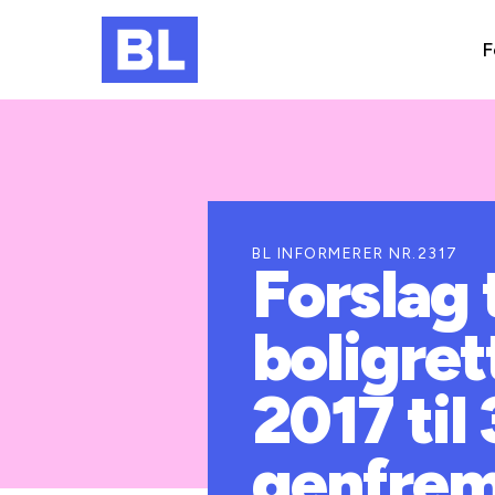
F
BL INFORMERER NR.2317
Forslag
boligret
2017 til 
genfrem