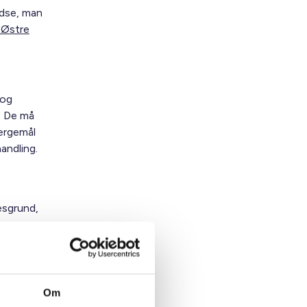
edse, man
e Østre
 og
. De må
ærgemål
andling.
sesgrund,
Om