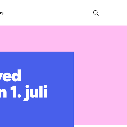
os
ved
1. juli