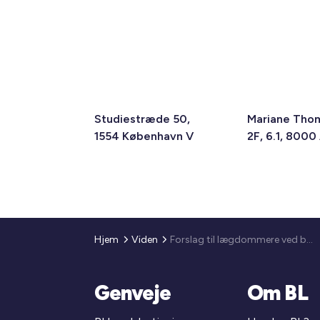
Studiestræde 50,
Mariane Tho
1554 København V
2F, 6.1, 8000
Hjem
Viden
Forslag til lægdommere ved boligretterne for perioden 1. juli 2017 til 30. juni 2021 - genfremsendelse
Genveje
Om BL