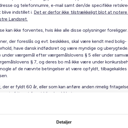
dresse og telefonnumre, e-mail samt den/de specifikke retskr
blive indstillet i.
Det er derfor ikke tilstrækkeligt blot at noter
stre Landsret.
se kan ikke forventes, hvis ikke alle disse oplysninger foreligger.
ner, der foreslås og evt. beskikkes, skal være kendt med bolig-
orhold, have dansk indfødsret og være myndige og uberygtede
e under værgemål efter værgemålslovens § 5 eller under samv
rgemålslovens § 7, og deres bo må ikke være under konkursbeh
nogle af de nævnte betingelser at være opfyldt, tilbagekaldes
sen.
 der er fyldt 60 år, eller som kan anføre anden rimelig fritagel
e sig fritaget for at blive beskikket.
er naturligvis den korte svarfrist, der er fastsat af hensyn til
ernes snarlige og endelige beskikkelser.
Detaljer