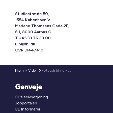
Studiestræde 50,
1554 København V
Mariane Thomsens Gade 2F,
6.1, 8000 Aarhus C
T +45 33 76 20 00
E
bl@bl.dk
CVR 31447410
Hjem
Viden
Fotoudstilling - Jan Grarup
Genveje
BL's selvbetjening
Jobportalen
BL Informerer