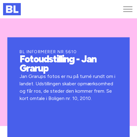
Genveje
Find medarbejder
Kurser og arrangementer
BL INFORMERER NR.5610
Fotoudstilling - Jan
Jobportalen
Grarup
MitBL
Jan Grarups fotos er nu på turné rundt om i
landet. Udstillingen skaber opmærksomhed
og får ros, de steder den kommer frem. Se
kort omtale i Boligen nr. 10, 2010.