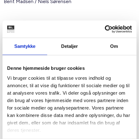
Bent Madsen / Niels Sørensen
Kontakt
Bent Madsen
Samtykke
Detaljer
Om
Adm. direktør
Tlf: 28 88 18 77
Denne hjemmeside bruger cookies
Mail: bma@bl.dk
Vi bruger cookies til at tilpasse vores indhold og
annoncer, til at vise dig funktioner til sociale medier og til
at analysere vores trafik. Vi deler også oplysninger om
din brug af vores hjemmeside med vores partnere inden
for sociale medier og analysepartnere. Vores partnere
kan kombinere disse data med andre oplysninger, du har
givet dem, eller som de har indsamlet fra din brug af
deres tjenester.