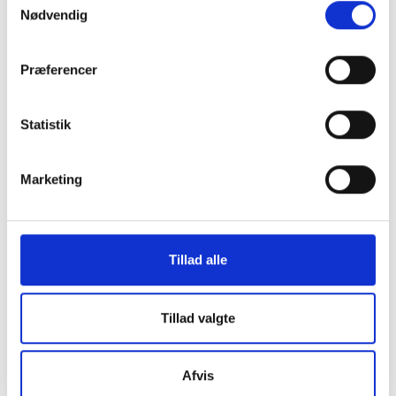
Nødvendig
Den nye fordelingsmodel vil således medføre lavere
udgifter for ejendomme med store bygninger, mens
Præferencer
ejendomme med mindre areal kan opleve en stigning i
gebyret.
Statistik
Ved nærmere spørgsmål kan henvendelse ske til juridisk
konsulent Henning Strange på
hst@bl.dk
eller til
Marketing
energikonsulent Thorbjørn Færing Asmussen på
tfa@bl.dk.
Med venlig hilsen
Tillad alle
Bent Madsen / Henning Strange
Tillad valgte
Relateret indhold
Viden
Afvis