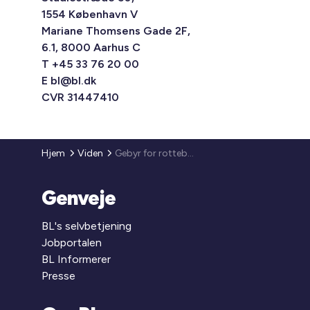
1554 København V
Mariane Thomsens Gade 2F,
6.1, 8000 Aarhus C
T +45 33 76 20 00
E
bl@bl.dk
CVR 31447410
Hjem
Viden
Gebyr for rottebekæmpelse ændres pr. 1. januar 2025
Genveje
BL's selvbetjening
Jobportalen
BL Informerer
Presse