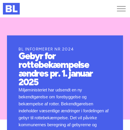
Genveje
Find medarbejder
Kurser og arrangementer
BL INFORMERER NR.2024
Gebyr for
Jobportalen
rottebekæmpelse
MitBL
ændres pr. 1. januar
2025
Miljøministeriet har udsendt en ny
bekendtgørelse om forebyggelse og
bekæmpelse af rotter. Bekendtgørelsen
indeholder væsentlige ændringer i fordelingen af
gebyr til rottebekæmpelse. Det vil påvirke
kommunernes beregning af gebyrerne og