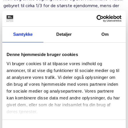
gebyret til cirka 1/3 for de største ejendomme, mens der
sker en tredobling for de mindste. Det samme mønster ses
for kommune 2.
Samtykke
Detaljer
Om
Sammenligning af nuværende regler og forslaget til
justering i to kommuner - i omkostninger pr. år
Størrelse af
Kommune 1 (kr.)
Kommune 2
Denne hjemmeside bruger cookies
ejendom (m²)
(kr.)
Vi bruger cookies til at tilpasse vores indhold og
Før
Før
Efter
Efter
annoncer, til at vise dig funktioner til sociale medier og til
1.1.2025
1.1.2025
1.1.2025
1.1.2025
at analysere vores trafik. Vi deler også oplysninger om
150.000
87.549
29.147
106.323
36.514
din brug af vores hjemmeside med vores partnere inden
10.000
5.837
2.049
7.088
2.622
for sociale medier og analysepartnere. Vores partnere
3.500
2.043
838
2.481
1.049
kan kombinere disse data med andre oplysninger, du har
250
146
210
177
262
givet dem, eller som de har indsamlet fra din brug af
120
70
133
85
167
deres tjenester.
50
26
92
35
115
Samtykkevalg