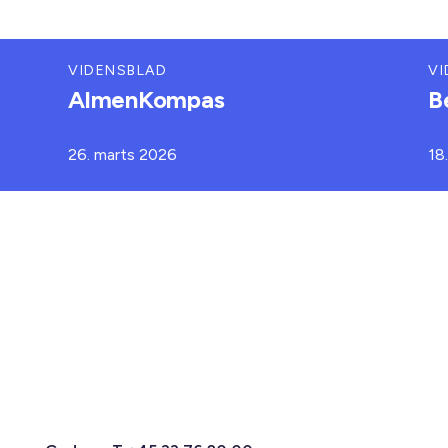
VIDENSBLAD
VI
AlmenKompas
B
26. marts 2026
18