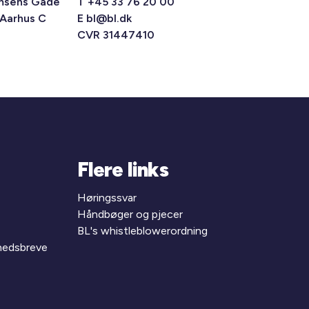
msens Gade
T +45 33 76 20 00
 Aarhus C
E
bl@bl.dk
CVR 31447410
Flere links
Høringssvar
Håndbøger og pjecer
BL's whistleblowerordning
yhedsbreve