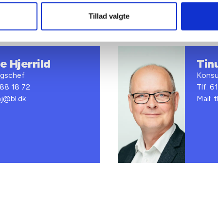
Tillad valgte
e Hjerrild
Tin
ngschef
Konsu
 88 18 72
Tlf: 6
hj@bl.dk
Mail: 