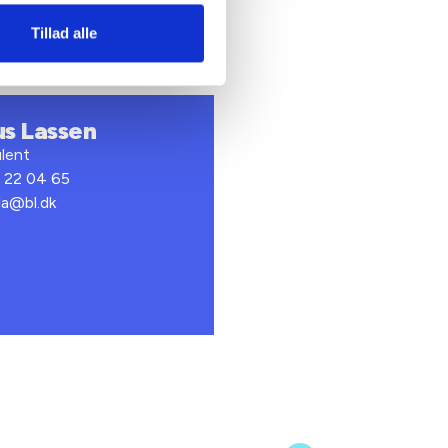
Tillad alle
us Lassen
lent
1 22 04 65
tla@bl.dk