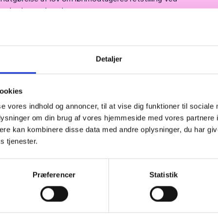
somhedsoverdragelse
liste til fusioner mellem almene boligorganisationer
t til brev til økonomistyrelsen - digital tinglysning
Detaljer
t til brev til kreditorer - generelt
t til brev til kreditorer
ookies
st til brev til kommune
se vores indhold og annoncer, til at vise dig funktioner til sociale
oplysninger om din brug af vores hjemmeside med vores partnere 
st til brev til Landsbyggefonden
ere kan kombinere disse data med andre oplysninger, du har giv
s tjenester.
kelle på fælles administration og fusion
enlægninger (plancher)
Præferencer
Statistik