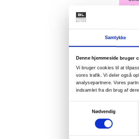
virk
Tjek
Udkas
Samtykke
Udkas
Udkas
Denne hjemmeside bruger c
Udka
Vi bruger cookies til at tilpas
vores trafik. Vi deler også 
Udka
analysepartnere. Vores partn
indsamlet fra din brug af dere
Fors
Samm
Samtykkevalg
Nødvendig