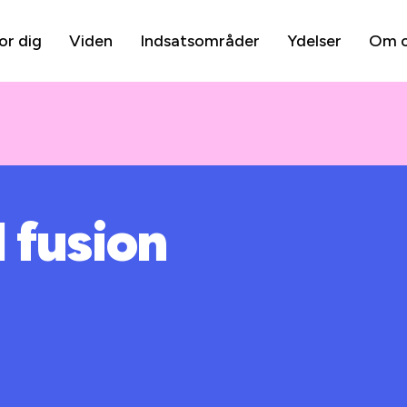
or dig
Viden
Indsatsområder
Ydelser
Om 
l fusion