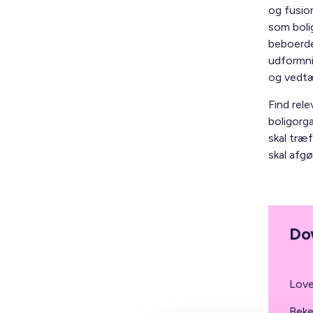
og fusio
som boli
beboerde
udformni
og vedt
Find rel
boligorga
skal træf
skal afgø
Do
Love
Beke