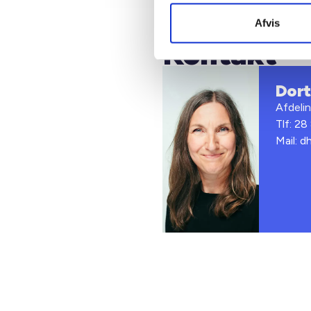
Afvis
Kontakt
Dort
Afdeli
Tlf: 28
Mail: d