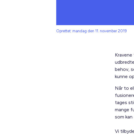
Oprettet: mandag den 11. november 2019
Kravene t
udbredte
behov, s
kunne op
Når to el
fusionere
tages sti
mange fu
som kan o
Vi tilby