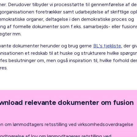
ner. Derudover tilbyder vi processtøtte til gennemførelse af d
gorganisationen foretrækker samt udarbejdelse af skriftlige opl
mokratiske organer, deltagelse i den demokratiske proces og
ng af formelle dokumenter som f.eks. samarbejds- eller fusion
ægter mm.
evante dokumenter herunder og brug gerne
BL's tjekliste
, der gi
nisationen et redskab til at huske og strukturere hvilke spørgsm
fes beslutninger om, men også inspiration til, hvilke forhold der 
res.
wnload relevante dokumenter om fusion
n om lønmodtagers retsstilling ved virksomhedsoverdragelse
ndtgørelse af lov om lønmodtageres retstilling ved