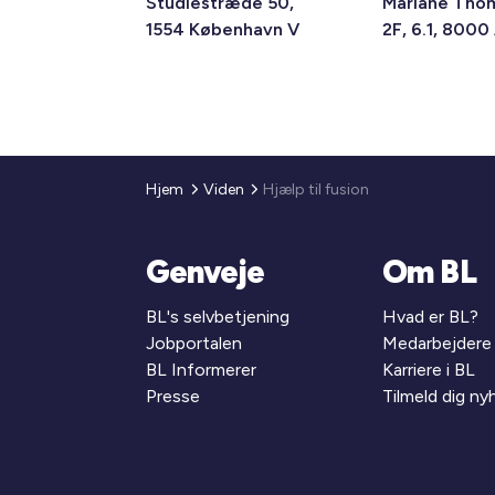
Studiestræde 50,
Mariane Tho
1554 København V
2F, 6.1, 8000
Hjem
Viden
Hjælp til fusion
Genveje
Om BL
BL's selvbetjening
Hvad er BL?
Jobportalen
Medarbejdere
BL Informerer
Karriere i BL
Presse
Tilmeld dig n