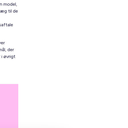
en model,
æg til de
saftale
ver
ål, der
i øvrigt