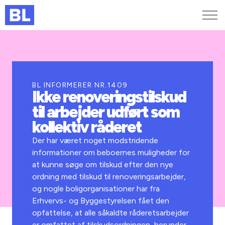
Genveje
Find medarbejder
Kurser og arrangementer
BL INFORMERER NR.1409
Ikke renoveringstilskud
Jobportalen
til arbejder udført som
MitBL
kollektiv råderet
Der har været noget modstridende
informationer om beboernes muligheder for
at kunne søge om tilskud efter den nye
ordning med tilskud til renoveringsarbejder,
og nogle boligorganisationer har fra
Erhvervs- og Byggestyrelsen fået den
opfattelse, at alle såkaldte råderetsarbejder
er omfattet af tilskudsordningen, herunder