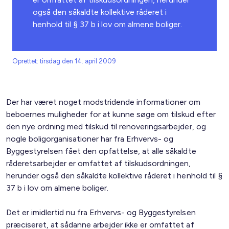
også den såkaldte kollektive råderet i
henhold til § 37 b i lov om almene boliger.
Oprettet: tirsdag den 14. april 2009
Der har været noget modstridende informationer om
beboernes muligheder for at kunne søge om tilskud efter
den nye ordning med tilskud til renoveringsarbejder, og
nogle boligorganisationer har fra Erhvervs- og
Byggestyrelsen fået den opfattelse, at alle såkaldte
råderetsarbejder er omfattet af tilskudsordningen,
herunder også den såkaldte kollektive råderet i henhold til §
37 b i lov om almene boliger.
Det er imidlertid nu fra Erhvervs- og Byggestyrelsen
præciseret, at sådanne arbejder ikke er omfattet af