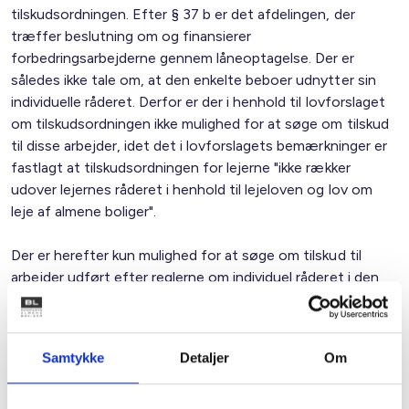
tilskudsordningen. Efter § 37 b er det afdelingen, der
træffer beslutning om og finansierer
forbedringsarbejderne gennem låneoptagelse. Der er
således ikke tale om, at den enkelte beboer udnytter sin
individuelle råderet. Derfor er der i henhold til lovforslaget
om tilskudsordningen ikke mulighed for at søge om tilskud
til disse arbejder, idet det i lovforslagets bemærkninger er
fastlagt at tilskudsordningen for lejerne "ikke rækker
udover lejernes råderet i henhold til lejeloven og lov om
leje af almene boliger".
Der er herefter kun mulighed for at søge om tilskud til
arbejder udført efter reglerne om individuel råderet i den
almene lejelov.
Med venlig hilsen
Samtykke
Detaljer
Om
Gert Nielsen / Preben Mathiesen