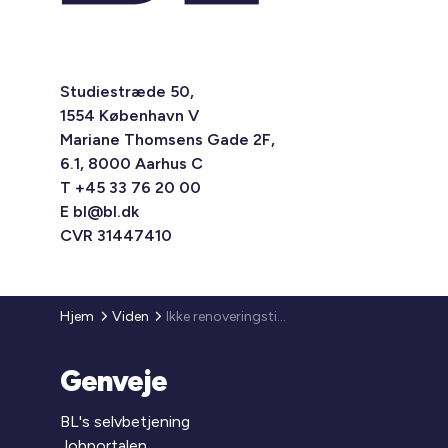
Studiestræde 50,
1554 København V
Mariane Thomsens Gade 2F,
6.1, 8000 Aarhus C
T +45 33 76 20 00
E
bl@bl.dk
CVR 31447410
Hjem
Viden
Ikke renoveringstilskud til arbejder udført som kollektiv råderet
Genveje
BL's selvbetjening
Jobportalen