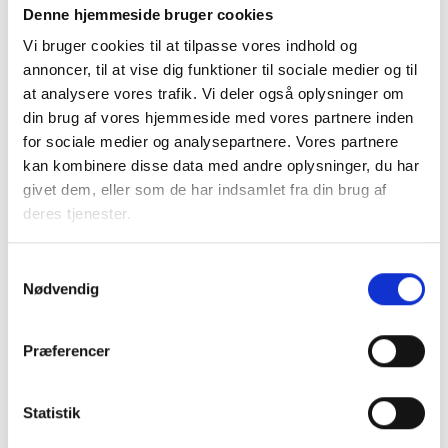
Denne hjemmeside bruger cookies
Relateret indhold
Viden
Vi bruger cookies til at tilpasse vores indhold og
annoncer, til at vise dig funktioner til sociale medier og til
at analysere vores trafik. Vi deler også oplysninger om
BL INFORMERER
din brug af vores hjemmeside med vores partnere inden
Nye krav om fjernaflæste målere – alle
ejendomme skal være klar senest 1. januar
for sociale medier og analysepartnere. Vores partnere
2027
kan kombinere disse data med andre oplysninger, du har
08. juni 2026
givet dem, eller som de har indsamlet fra din brug af
deres tjenester.
BL INFORMERER
Samtykkevalg
Ansvar for nødforsyning i plejeboliger ved
Nødvendig
forsyningssvigt
08. juni 2026
Præferencer
BL INFORMERER
Statistik
Sundhedsreformens konsekvenser for
kommunale lejemål i almene ældre- og