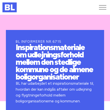
Genveje
Find medarbejder
Kurser og arrangementer
BL INFORMERER NR.6715
Inspirationsmateriale
Jobportalen
om udlejningsforhold
MitBL
mellem den stedlige
kommune og de almene
boligorganisationer
BL har udarbejdet et inspirationsmateriale til,
hvordan der kan indgås aftaler om udlejning
og flygtningeforhold mellem
boligorganisationerne og kommunen.