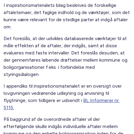
I inspirationsmaterialets bilag beskrives de forskellige
aftaletemaer, det faglige indhold og de værktøjer, som det
kunne være relevant for de stedlige parter at indgå aftaler
om.
Det foreslås, at der udvikles databaserede værktøjer til at
måle effekten af de aftaler, der indgås, samt at disse
evalueres med faste intervaller. Det foreslås desuden, at
der gennemføres løbende drøftelser mellem kommune og
boligorganisationer f.eks. i forbindelse med
styringsdialogen.
I appendiks til inspirationsmaterialet er en oversigt over
lovgivningen vedrørende udlejning og anvisning til
flygtninge, som tidligere er udsendt i
BL Informerer nr.
5115.
På baggrund af de overordnede aftaler vil der
efterfølgende skulle indgås individuelle aftaler mellem
kommune og den enkelte boligorganisation inden for de