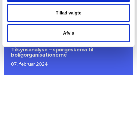
Ny bekendtgørelse om udlejning af almene
boliger
Tillad valgte
11. september 2024
Afvis
BL INFORMERER
Tilsynsanalyse – spørgeskema til
boligorganisationerne
07. februar 2024