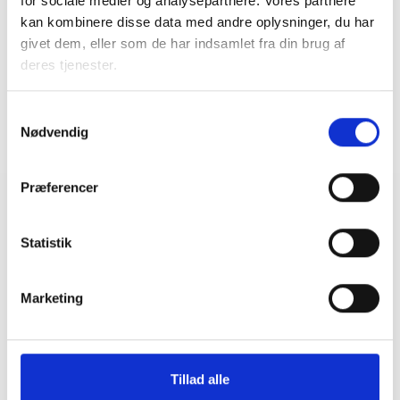
for sociale medier og analysepartnere. Vores partnere
Mail: bma@bl.dk
kan kombinere disse data med andre oplysninger, du har
givet dem, eller som de har indsamlet fra din brug af
deres tjenester.
Samtykkevalg
Nødvendig
Præferencer
Relateret indhold
Viden
Statistik
BL INFORMERER
Ny vejledning om udlejningsvanskeligheder i
Marketing
almene ældreboliger
27. februar 2025
Tillad alle
BL INFORMERER