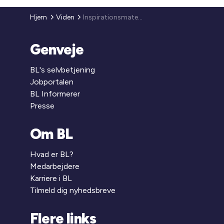
Hjem
Viden
Inspirationsmateriale om udlejningsforhold mellem den stedlige kommune og de almene boligorganisationer
Genveje
BL's selvbetjening
Jobportalen
BL Informerer
Presse
Om BL
Hvad er BL?
Medarbejdere
Karriere i BL
Tilmeld dig nyhedsbreve
Flere links