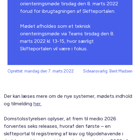
orienteringsmøde tirsdag den 8. marts 2022
forud for ibrugtagningen af Skifteportalen.
Mødet afholdes som et teknisk
orienteringsmøde via Teams tirsdag den 8.
marts 2022 kl. 13-15, hvor særligt
Skifteportalen vil være i fokus.
Oprettet: mandag den 7. marts 2022
Sideansvarlig: Bent Madsen
Der kan læses mere om de nye systemer, mødets indhold
og tilmelding
her.
Domstolsstyrelsen oplyser, at frem til medio 2026
forventes seks releases, hvoraf den første – en
skifteportal til registrering af krav og tilgodehavende i