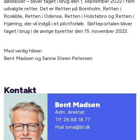
dødsboer – bliver taget i brug den 1. september 2022 i fem
udvalgte retter. Det er Retten på Bornholm, Retten i
Roskilde, Retten i Odense, Retten i Holstebro og Retten i
Hjørring, der vil indgå i et pilotforløb. Skifteportalen bliver
taget i brug i de øvrige byretter den 15. november 2022.
Med venlig hilsen
Bent Madsen og Sanne Steen Petersen
Kontakt
Bent Madsen
Adm. direktør
Tlf: 28 88 18 77
Mail: bma@bl.dk