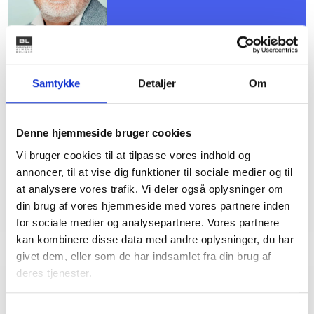
Samtykke
Detaljer
Om
Sanne Steen
Petersen
Afdelingschef
Denne hjemmeside bruger cookies
Tlf: 22 20 87 73
Vi bruger cookies til at tilpasse vores indhold og
Mail: spe@bl.dk
annoncer, til at vise dig funktioner til sociale medier og til
at analysere vores trafik. Vi deler også oplysninger om
din brug af vores hjemmeside med vores partnere inden
for sociale medier og analysepartnere. Vores partnere
kan kombinere disse data med andre oplysninger, du har
givet dem, eller som de har indsamlet fra din brug af
deres tjenester.
Relateret indhold
Viden
Samtykkevalg