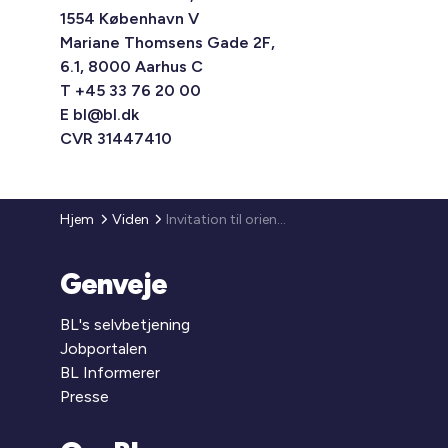
1554 København V
Mariane Thomsens Gade 2F,
6.1, 8000 Aarhus C
T +45 33 76 20 00
E
bl@bl.dk
CVR 31447410
Hjem
Viden
Invitation til orienteringsmøde om Skifteportalen - nyt system til behandling af skiftesager
Genveje
BL's selvbetjening
Jobportalen
BL Informerer
Presse