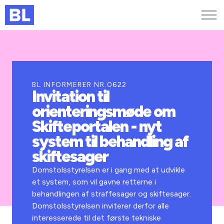
Genveje
Find medarbejder
Kurser og arrangementer
BL INFORMERER NR.0622
Invitation til
Jobportalen
orienteringsmøde om
MitBL
Skifteportalen - nyt
system til behandling af
skiftesager
Domstolsstyrelsen er i gang med at udvikle
et system, som vil gavne retterne i
behandlingen af straffesager og skiftesager.
Domstolsstyrelsen inviterer derfor alle
interesserede til det første tekniske