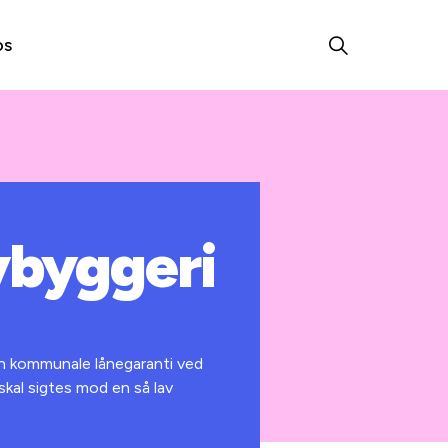
os
ybyggeri
den kommunale lånegaranti ved
skal sigtes mod en så lav