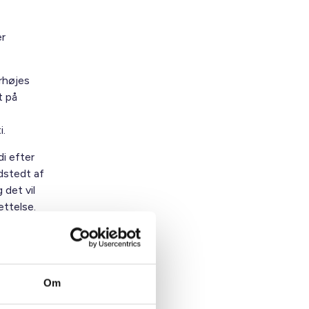
er
orhøjes
t på
i.
i efter
dstedt af
 det vil
ættelse.
re til
en
den
Om