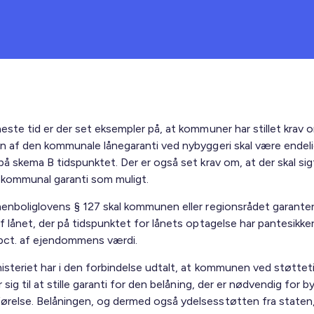
este tid er der set eksempler på, at kommuner har stillet krav o
en af den kommunale lånegaranti ved nybyggeri skal være endel
 på skema B tidspunktet. Der er også set krav om, at der skal s
v kommunal garanti som muligt.
menboliglovens § 127 skal kommunen eller regionsrådet garanter
af lånet, der på tidspunktet for lånets optagelse har pantesikk
pct. af ejendommens værdi.
nisteriet har i den forbindelse udtalt, at kommunen ved støttet
r sig til at stille garanti for den belåning, der er nødvendig for 
relse. Belåningen, og dermed også ydelsesstøtten fra staten