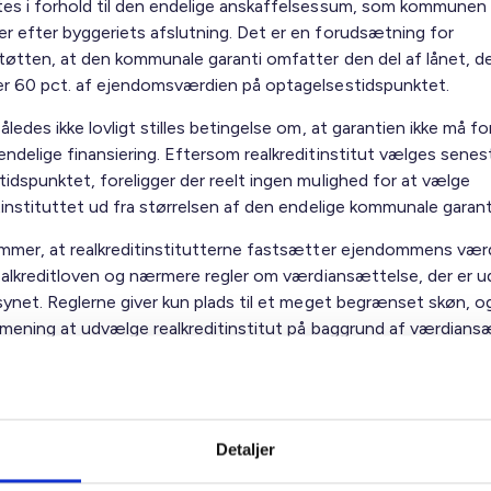
es i forhold til den endelige anskaffelsessum, som kommunen
r efter byggeriets afslutning. Det er en forudsætning for
tøtten, at den kommunale garanti omfatter den del af lånet, d
er 60 pct. af ejendomsværdien på optagelsestidspunktet.
åledes ikke lovligt stilles betingelse om, at garantien ikke må f
endelige finansiering. Eftersom realkreditinstitut vælges senes
tidspunktet, foreligger der reelt ingen mulighed for at vælge
tinstituttet ud fra størrelsen af den endelige kommunale garant
ommer, at realkreditinstitutterne fastsætter ejendommens værd
 realkreditloven og nærmere regler om værdiansættelse, der er u
synet. Reglerne giver kun plads til et meget begrænset skøn, og
e mening at udvælge realkreditinstitut på baggrund af værdians
kan udvælgelse på baggrund af værdiansættelse i princippet fø
 incitamenter, og helt grundlæggende bør der stræbes efter d
 finansiering til gavn for beboerne og som følge heraf også for 
le økonomi.
Detaljer
ig hilsen