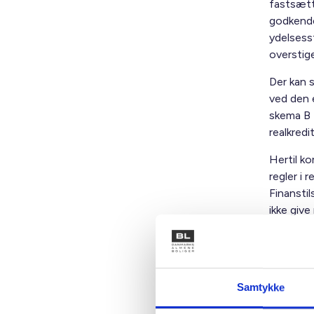
fastsætt
godkende
ydelsess
overstig
Der kan s
ved den 
skema B 
realkredi
Hertil k
regler i
Finanstil
ikke giv
Desuden 
uheldige
billigste
kommuna
Samtykke
Med venl