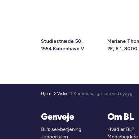
Studiestræde 50,
Mariane Tho
1554 København V
2F, 6.1, 8000
Hjem
Viden
Kommunal garanti ved nybyggeri af almene boliger
Genveje
Om BL
BL's selvbetjening
Hvad er BL?
Jobportalen
Medarbejdere