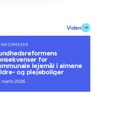
Viden
 INFORMERER
undhedsreformens
onsekvenser for
ommunale lejemål i almene
ldre- og plejeboliger
. marts 2026