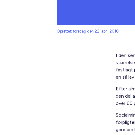
Oprettet: torsdag den 22. april 2010
I den sen
størrels
fastlagt
en så la
Efter al
den del 
over 60 
Socialmi
forpligte
gennemfø