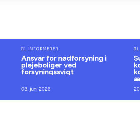
BL INFORMERER
BL
Ansvar for nødforsyning i
S
plejeboliger ved
k
forsyningssvigt
k
æ
08. juni 2026
20