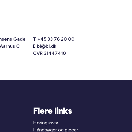
msens Gade
T +45 33 76 20 00
 Aarhus C
E
bl@bl.dk
CVR 31447410
Flere links
Høringssvar
Håndbøger og pjecer