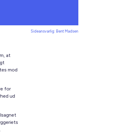
Sideansvarlig: Bent Madsen
m, at
igt
igtes mod
e for
erhed ud
ilsagnet
byggeriets
,