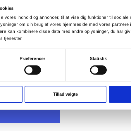
sen / Birgitte Fæster
ookies
se vores indhold og annoncer, til at vise dig funktioner til sociale
oplysninger om din brug af vores hjemmeside med vores partnere 
ere kan kombinere disse data med andre oplysninger, du har giv
s tjenester.
Præferencer
Statistik
t Madsen
rektør
 88 18 77
bma@bl.dk
Tillad valgte