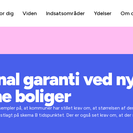
or dig
Viden
Indsatsområder
Ydelser
Om 
l garanti ved n
e boliger
ksempler på, at kommuner har stillet krav om, at størrelsen af 
stlagt på skema B tidspunktet. Der er også set krav om, at der 