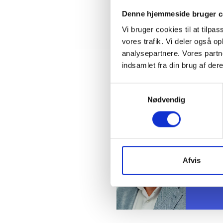
Bent Mad
Denne hjemmeside bruger c
Vi bruger cookies til at tilpas
vores trafik. Vi deler også 
analysepartnere. Vores partn
indsamlet fra din brug af dere
Kontakt
Samtykkevalg
Nødvendig
Ben
Adm. di
Tlf: 28
Mail: 
Afvis