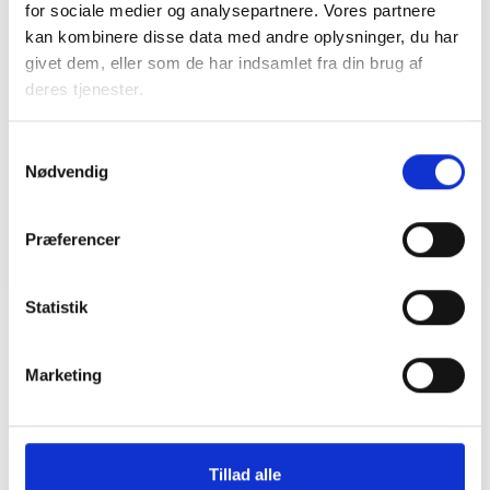
for sociale medier og analysepartnere. Vores partnere
Ansvar for nødforsyning i plejeboliger ved
kan kombinere disse data med andre oplysninger, du har
forsyningssvigt
givet dem, eller som de har indsamlet fra din brug af
08. juni 2026
deres tjenester.
Samtykkevalg
BL INFORMERER
Nødvendig
Sundhedsreformens konsekvenser for
kommunale lejemål i almene ældre- og
plejeboliger
Præferencer
20. marts 2026
Statistik
Marketing
Tillad alle