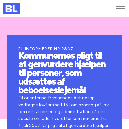
Genveje
Find medarbejder
Kurser og arrangementer
BL INFORMERER NR.2807
Kommunernes pligt til
Jobportalen
at genvurdere hjælpen
MitBL
til personer, som
udsættes af
beboelseslejemål
Til orientering fremsendes det netop
vedtagne lovforslag L151 om ændring af lov
om retssikkerhed og administration på det
sociale område, hvorefter kommunerne fra
1. juli 2007 får pligt til at genvurdere hjælpen