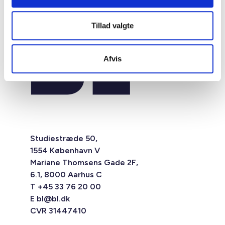
Tillad valgte
Afvis
Studiestræde 50,
1554 København V
Mariane Thomsens Gade 2F,
6.1, 8000 Aarhus C
T +45 33 76 20 00
E
bl@bl.dk
CVR 31447410