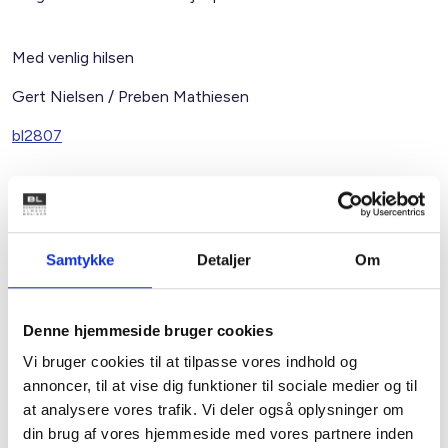
Med venlig hilsen
Gert Nielsen / Preben Mathiesen
bl2807
Relateret indhold
Viden
Samtykke
Detaljer
Om
BL INFORMERER
Nye krav om fjernaflæste målere – alle
ejendomme skal være klar senest 1. januar
Denne hjemmeside bruger cookies
2027
Vi bruger cookies til at tilpasse vores indhold og
08. juni 2026
annoncer, til at vise dig funktioner til sociale medier og til
at analysere vores trafik. Vi deler også oplysninger om
din brug af vores hjemmeside med vores partnere inden
BL INFORMERER