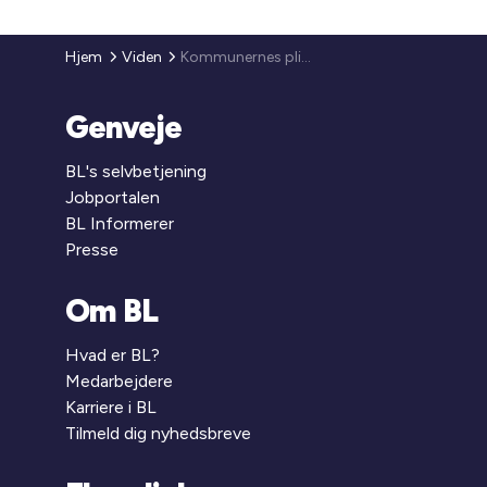
Hjem
Viden
Kommunernes pligt til at genvurdere hjælpen til personer, som udsættes af beboelseslejemål
Genveje
BL's selvbetjening
Jobportalen
BL Informerer
Presse
Om BL
Hvad er BL?
Medarbejdere
Karriere i BL
Tilmeld dig nyhedsbreve