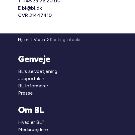
T +45 33 76 20 00
E
bl@bl.dk
CVR 31447410
Hjem
Viden
Kontingentopkrævning 2022
Genveje
BL's selvbetjening
Jobportalen
BL Informerer
Presse
Om BL
Hvad er BL?
Medarbejdere