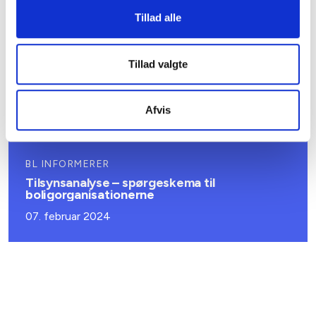
27. februar 2025
Tillad alle
Tillad valgte
BL INFORMERER
Ny bekendtgørelse om udlejning af almene
boliger
Afvis
11. september 2024
BL INFORMERER
Tilsynsanalyse – spørgeskema til
boligorganisationerne
07. februar 2024