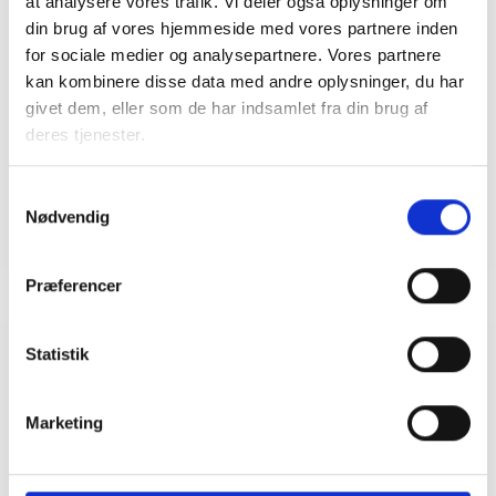
at analysere vores trafik. Vi deler også oplysninger om
din brug af vores hjemmeside med vores partnere inden
Merete Gjetting
for sociale medier og analysepartnere. Vores partnere
Frese
kan kombinere disse data med andre oplysninger, du har
HR- og administrationschef
givet dem, eller som de har indsamlet fra din brug af
Tlf: 50 89 72 97
deres tjenester.
Mail: mfr@bl.dk
Samtykkevalg
Nødvendig
Præferencer
Statistik
Relateret indhold
Viden
Marketing
BL INFORMERER
Ny vejledning om udlejningsvanskeligheder i
almene ældreboliger