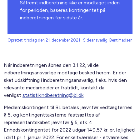
Såfremt indberetning ikke er modtaget inden
for perioden, baseres kontingentet på
indberetningen for sidste år.
Oprettet: tirsdag den 21. december 2021
Sideansvarlig: Bent Madsen
Når indberetningen åbnes den 3.1.22, vil de
indberetningsansvarlige modtage besked herom. Er der
sket udskiftning i indberetningsansvarlig, f.eks. hvis den
relevante medarbejder er fratrådt, kontakt da
venligst
statistikindberetning@bl.dk
.
Medlemskontingent til BL betales jævnfør vedtægternes
§ 5, og kontingenttaksterne fastsættes af
repræsentantskabet jævnfør § 5, stk. 4.
Enhedskontingentet for 2022 udgør 149,57 kr. pr. lejlighed
i drift pr. 1. januar 2022. For enkeltværelser - etværelses