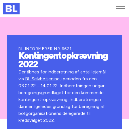
Genveje
Find medarbejder
Kurser og arrangementer
BL INFORMERER NR.6621
Kontingentopkrævning
Jobportalen
2022
MitBL
Der åbnes for indberetning af antal lejemål
via
BL Selvbetjening
i perioden fra den
03.01.22 – 14.01.22. Indberetningen udgør
beregningsgrundlaget for den kommende
kontingent-opkrævning. Indberetningen
danner ligeledes grundlag for beregning af
boligorganisationens delegerede til
kredsvalget 2022.