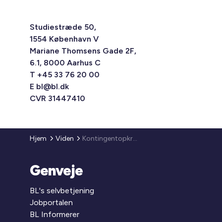
Studiestræde 50,
1554 København V
Mariane Thomsens Gade 2F,
6.1, 8000 Aarhus C
T +45 33 76 20 00
E
bl@bl.dk
CVR 31447410
Hjem
Viden
Kontingentopkrævning 2026
Genveje
BL's selvbetjening
Jobportalen
BL Informerer