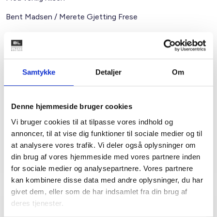
Bent Madsen / Merete Gjetting Frese
Kontakt
Merete Gjetting
Samtykke
Detaljer
Om
Frese
HR- og administrationschef
Denne hjemmeside bruger cookies
Tlf: 50 89 72 97
Mail: mfr@bl.dk
Vi bruger cookies til at tilpasse vores indhold og
annoncer, til at vise dig funktioner til sociale medier og til
at analysere vores trafik. Vi deler også oplysninger om
din brug af vores hjemmeside med vores partnere inden
for sociale medier og analysepartnere. Vores partnere
kan kombinere disse data med andre oplysninger, du har
givet dem, eller som de har indsamlet fra din brug af
deres tjenester.