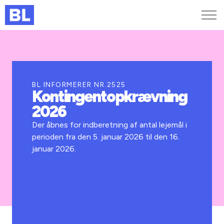
Genveje
Find medarbejder
Kurser og arrangementer
BL INFORMERER NR.2525
Kontingentopkrævning
Jobportalen
2026
MitBL
Der åbnes for indberetning af antal lejemål i
perioden fra den 5. januar 2026 til den 16.
januar 2026.