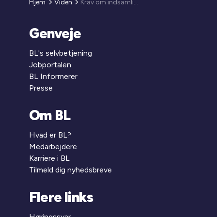
Hjem
Viden
Krav om indsamling af nøgletal for rådgivere og ændring i nøgletal for entreprenører
Genveje
BL's selvbetjening
Jobportalen
BL Informerer
Presse
Om BL
Hvad er BL?
Medarbejdere
Karriere i BL
Tilmeld dig nyhedsbreve
Flere links
Høringssvar