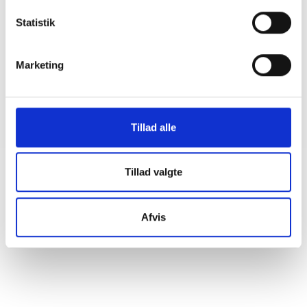
08. juni 2026
Statistik
BL INFORMERER
Marketing
Sundhedsreformens konsekvenser for
kommunale lejemål i almene ældre- og
plejeboliger
20. marts 2026
Tillad alle
Tillad valgte
Afvis