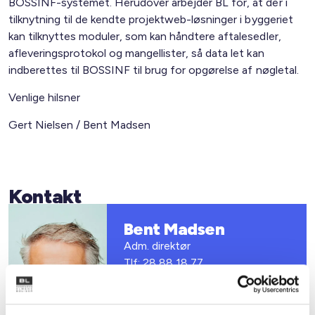
BOSSINF-systemet. Herudover arbejder BL for, at der i
tilknytning til de kendte projektweb-løsninger i byggeriet
kan tilknyttes moduler, som kan håndtere aftalesedler,
afleveringsprotokol og mangellister, så data let kan
indberettes til BOSSINF til brug for opgørelse af nøgletal.
Venlige hilsner
Gert Nielsen / Bent Madsen
Kontakt
Bent Madsen
Adm. direktør
Tlf: 28 88 18 77
Mail: bma@bl.dk