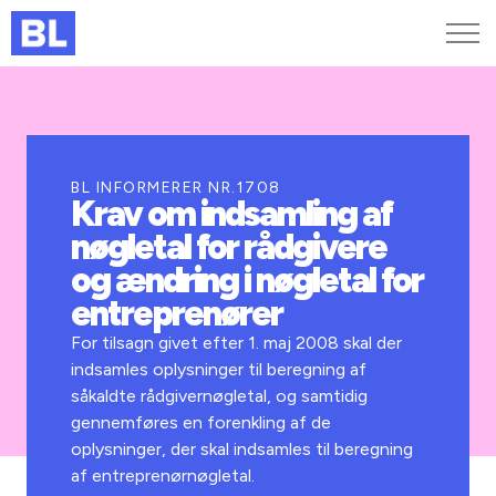
Genveje
Find medarbejder
Kurser og arrangementer
BL INFORMERER NR.1708
Krav om indsamling af
Jobportalen
nøgletal for rådgivere
MitBL
og ændring i nøgletal for
entreprenører
For tilsagn givet efter 1. maj 2008 skal der
indsamles oplysninger til beregning af
såkaldte rådgivernøgletal, og samtidig
gennemføres en forenkling af de
oplysninger, der skal indsamles til beregning
af entreprenørnøgletal.