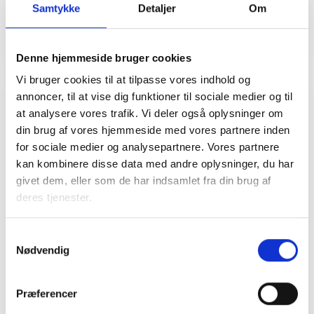
Samtykke
Detaljer
Om
Denne hjemmeside bruger cookies
Vi bruger cookies til at tilpasse vores indhold og
annoncer, til at vise dig funktioner til sociale medier og til
at analysere vores trafik. Vi deler også oplysninger om
Relateret indhold
Viden
din brug af vores hjemmeside med vores partnere inden
for sociale medier og analysepartnere. Vores partnere
kan kombinere disse data med andre oplysninger, du har
BL INFORMERER
givet dem, eller som de har indsamlet fra din brug af
Nye krav om fjernaflæste målere – alle
ejendomme skal være klar senest 1. januar
deres tjenester.
2027
08. juni 2026
Samtykkevalg
Nødvendig
BL INFORMERER
Præferencer
Ansvar for nødforsyning i plejeboliger ved
forsyningssvigt