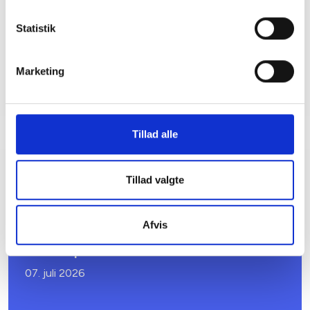
Tlf: 22 33 19 51
Mail: hma@bl.dk
Statistik
Marketing
Tillad alle
Relateret indhold
Viden
Tillad valgte
SKRÆDDERSYEDE TILBUD
Afvis
GDPR-netværk i samarbejde med Accura
Advokatpartnerskab
07. juli 2026