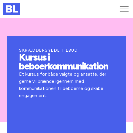
Genveje
Find medarbejder
Kurser og arrangementer
SKRÆDDERSYEDE TILBUD
Kursus i
Jobportalen
beboerkommunikation
MitBL
Et kursus for både valgte og ansatte, der
gerne vil brænde igennem med
kommunikationen til beboerne og skabe
engagement.