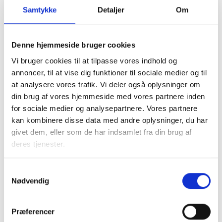
arrangement for flere afdelinger i boligorganisationen. Det
Samtykke
Detaljer
Om
giver muligheder for udveksling og læring på tværs af
afdelingerne. Det giver også erfaringsmæssigt de bedste
muligheder for at koble regler med lokal praksis og for at
Denne hjemmeside bruger cookies
styrke det konkrete samarbejde.
Vi bruger cookies til at tilpasse vores indhold og
Prisen for kurset (standardforløb på 3 timer) er 12.000 kr.
annoncer, til at vise dig funktioner til sociale medier og til
at analysere vores trafik. Vi deler også oplysninger om
Hertil kommer transportomkostninger for konsulent (+ evt.
din brug af vores hjemmeside med vores partnere inden
overnatning).
for sociale medier og analysepartnere. Vores partnere
kan kombinere disse data med andre oplysninger, du har
Det er boligorganisationen, der skal være rekvirent.
givet dem, eller som de har indsamlet fra din brug af
Forløbet kan tilpasses efter rekvirentens ønsker. Prisen i
deres tjenester.
den forbindelse skal aftales
Samtykkevalg
Kontakt
Nødvendig
Henrik Madsen
Præferencer
Konsulent