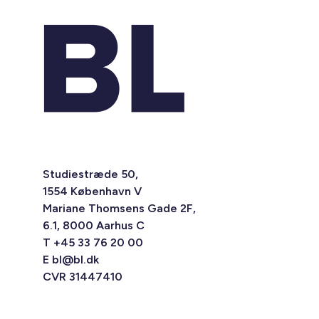
Studiestræde 50,
1554 København V
Mariane Thomsens Gade 2F,
6.1, 8000 Aarhus C
T +45 33 76 20 00
E
bl@bl.dk
CVR 31447410