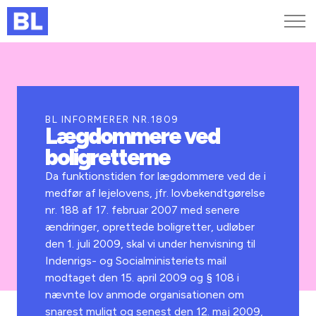
Genveje
Find medarbejder
Kurser og arrangementer
BL INFORMERER NR.1809
Lægdommere ved
Jobportalen
boligretterne
MitBL
Da funktionstiden for lægdommere ved de i
medfør af lejelovens, jfr. lovbekendtgørelse
nr. 188 af 17. februar 2007 med senere
ændringer, oprettede boligretter, udløber
den 1. juli 2009, skal vi under henvisning til
Indenrigs- og Socialministeriets mail
modtaget den 15. april 2009 og § 108 i
nævnte lov anmode organisationen om
snarest muligt og senest den 12. maj 2009,