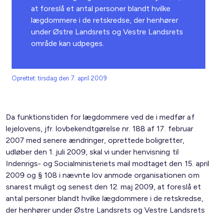
at foreslå et antal personer blandt hvilke
lægdommere i de retskredse, der henhører
under Østre Landsrets og Vestre Landsrets
område kan udpeges.
Oprettet: tirsdag den 7. april 2009
Da funktionstiden for lægdommere ved de i medfør af
lejelovens, jfr. lovbekendtgørelse nr. 188 af 17. februar
2007 med senere ændringer, oprettede boligretter,
udløber den 1. juli 2009, skal vi under henvisning til
Indenrigs- og Socialministeriets mail modtaget den 15. april
2009 og § 108 i nævnte lov anmode organisationen om
snarest muligt og senest den 12. maj 2009, at foreslå et
antal personer blandt hvilke lægdommere i de retskredse,
der henhører under Østre Landsrets og Vestre Landsrets