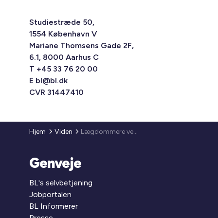
Studiestræde 50,
1554 København V
Mariane Thomsens Gade 2F,
6.1, 8000 Aarhus C
T +45 33 76 20 00
E
bl@bl.dk
CVR 31447410
Hjem
Viden
Lægdommere ved boligretterne
Genveje
BL's selvbetjening
Jobportalen
BL Informerer
Presse