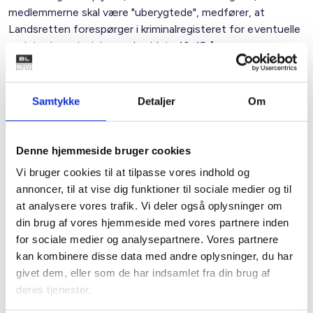
medlemmerne skal være "uberygtede", medfører, at
Landsretten forespørger i kriminalregisteret for eventuelle
registreringer i minimum de sidste 10-15 år.
Personer, der er fyldt 65 år, eller som kan anføre anden
rimelig fritagelsesgrund, eller som har været beskikket for
Samtykke
Detaljer
Om
mindre end 4 år siden, kan begære sig fritaget for at blive
beskikket.
Denne hjemmeside bruger cookies
Vi skal derfor anmode medlemmerne om at indsende
Vi bruger cookies til at tilpasse vores indhold og
forslag til BL snarest muligt og
senest
tirsdag den 12. maj
annoncer, til at vise dig funktioner til sociale medier og til
2009.
at analysere vores trafik. Vi deler også oplysninger om
din brug af vores hjemmeside med vores partnere inden
Med venlig hilsen
for sociale medier og analysepartnere. Vores partnere
Gert Nielsen / Marianne Jepsen
kan kombinere disse data med andre oplysninger, du har
givet dem, eller som de har indsamlet fra din brug af
deres tjenester.
Relateret indhold
Viden