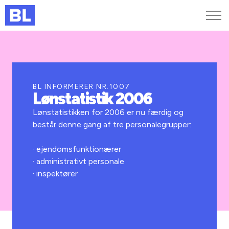
Genveje
Find medarbejder
Kurser og arrangementer
BL INFORMERER NR.1007
Lønstatistik 2006
Jobportalen
MitBL
Lønstatistikken for 2006 er nu færdig og
består denne gang af tre personalegrupper:
· ejendomsfunktionærer
· administrativt personale
· inspektører