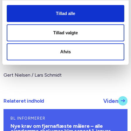
stillingsbetegnelser i forhold til indplaceringen i
lønstatistikken.
Tillad alle
Næste lønstatistik vil fortsat tage udgangspunkt
i
september måned
, og der vil til som-mer blive udsendt
Tillad valgte
relevant informationsmateriale og vejledning vedrørende
lønstatistikken for 2007.
Afvis
Med venlig hilsen
Gert Nielsen / Lars Schmidt
Relateret indhold
Viden
BL INFORMERER
Nye krav om fjernaflæste målere – alle