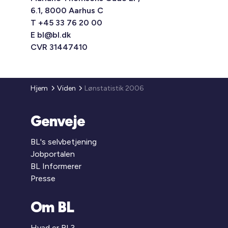
6.1, 8000 Aarhus C
T +45 33 76 20 00
E
bl@bl.dk
CVR 31447410
Hjem
Viden
Lønstatistik 2006
Genveje
BL's selvbetjening
Jobportalen
BL Informerer
Presse
Om BL
Hvad er BL?