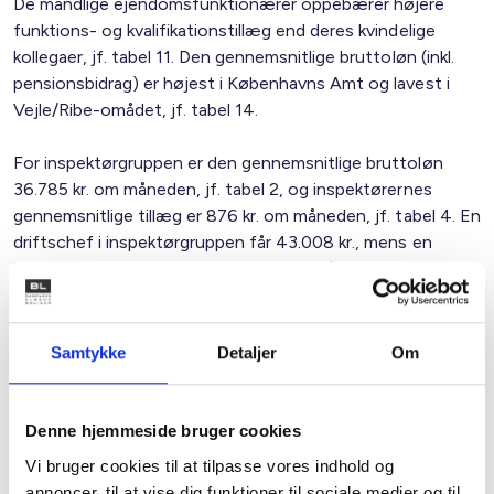
De mandlige ejendomsfunktionærer oppebærer højere
funktions- og kvalifikationstillæg end deres kvindelige
kollegaer, jf. tabel 11. Den gennemsnitlige bruttoløn (inkl.
pensionsbidrag) er højest i Københavns Amt og lavest i
Vejle/Ribe-omådet, jf. tabel 14.
For inspektørgruppen er den gennemsnitlige bruttoløn
36.785 kr. om måneden, jf. tabel 2, og inspektørernes
gennemsnitlige tillæg er 876 kr. om måneden, jf. tabel 4. En
driftschef i inspektørgruppen får 43.008 kr., mens en
ledende inspektør tjener 34.077 kr. pr måned, jf. tabel 8.
Københavns amt er lønførende, mens Vestsjælland og
Storstrøms-kredsen har den laveste gennemsnitlige
bruttoløn, jf. tabel 14.
Samtykke
Detaljer
Om
Det skal bemærkes, at indenfor de enkelte
stillingskategorier under den samlede inspektør-gruppe, har
Denne hjemmeside bruger cookies
det ikke været muligt at nedbryde stillingerne for
Vi bruger cookies til at tilpasse vores indhold og
"driftschefer" og "ejendomsmestre" yderligere, da for få
annoncer, til at vise dig funktioner til sociale medier og til