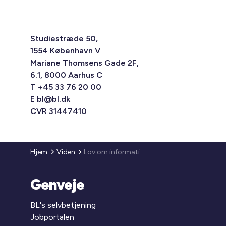
Studiestræde 50,
1554 København V
Mariane Thomsens Gade 2F,
6.1, 8000 Aarhus C
T +45 33 76 20 00
E
bl@bl.dk
CVR 31447410
Hjem
Viden
Lov om information og høring af medarbejdere
Genveje
BL's selvbetjening
Jobportalen