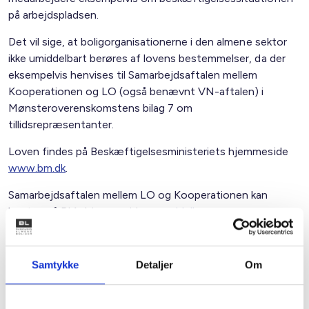
på arbejdspladsen.
Det vil sige, at boligorganisationerne i den almene sektor
ikke umiddelbart berøres af lovens bestemmelser, da der
eksempelvis henvises til Samarbejdsaftalen mellem
Kooperationen og LO (også benævnt VN-aftalen) i
Mønsteroverenskomstens bilag 7 om
tillidsrepræsentanter.
Loven findes på Beskæftigelsesministeriets hjemmeside
www.bm.dk
.
Samarbejdsaftalen mellem LO og Kooperationen kan
hentes på BL´s hjemmeside
www.bl.dk
.
Med venlig hilsen
Gert Nielsen / Lars Schmidt
Samtykke
Detaljer
Om