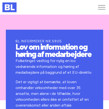
Genveje
Find medarbejder
Kurser og arrangementer
BL INFORMERER NR.5905
Lov om information og
Jobportalen
høring af medarbejdere
MitBL
Folketinget vedtog for nylig en lov
vedrørende information og høring af
medarbejdere på baggrund af et EU-direktiv.
Det er vigtigt at bemærke, at loven
omhandler virksomheder med over 35
ansatte, men alene i de tilfælde, hvor
virksomheden ellers ikke er omfattet af en
overenskomst eller anden aftale.