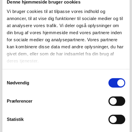
Denne hjemmeside bruger cookies
Relateret indhold
Viden
Vi bruger cookies til at tilpasse vores indhold og
annoncer, til at vise dig funktioner til sociale medier og til
BL INFORMERER
at analysere vores trafik. Vi deler også oplysninger om
Nye krav om fjernaflæste målere – alle
din brug af vores hjemmeside med vores partnere inden
ejendomme skal være klar senest 1. januar
for sociale medier og analysepartnere. Vores partnere
2027
kan kombinere disse data med andre oplysninger, du har
08. juni 2026
givet dem, eller som de har indsamlet fra din brug af
deres tjenester.
BL INFORMERER
Samtykkevalg
Ansvar for nødforsyning i plejeboliger ved
Nødvendig
forsyningssvigt
08. juni 2026
Præferencer
BL INFORMERER
Statistik
Sundhedsreformens konsekvenser for
kommunale lejemål i almene ældre- og
plejeboliger