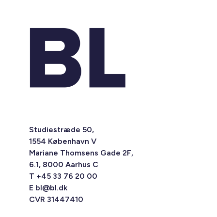
Studiestræde 50,
1554 København V
Mariane Thomsens Gade 2F,
6.1, 8000 Aarhus C
T +45 33 76 20 00
E
bl@bl.dk
CVR 31447410