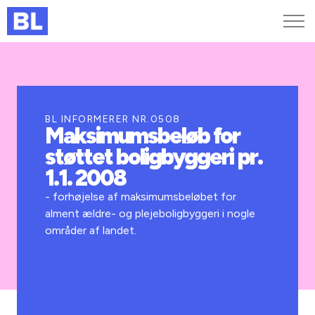
Genveje
Find medarbejder
Kurser og arrangementer
BL INFORMERER NR.0508
Maksimumsbeløb for
Jobportalen
støttet boligbyggeri pr.
MitBL
1.1. 2008
- forhøjelse af maksimumsbeløbet for
alment ældre- og plejeboligbyggeri i nogle
områder af landet.