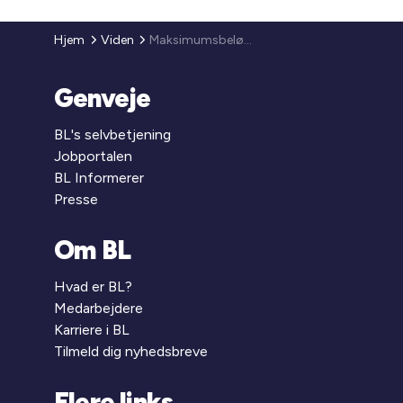
Hjem
Viden
Maksimumsbeløb for støttet boligbyggeri pr. 1.1. 2008
Genveje
BL's selvbetjening
Jobportalen
BL Informerer
Presse
Om BL
Hvad er BL?
Medarbejdere
Karriere i BL
Tilmeld dig nyhedsbreve
Flere links