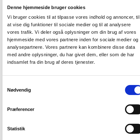
Holbæk, Ringsted, Slagelse, Sorø, Næstved og Faxe
Denne hjemmeside bruger cookies
kommune.
Vi bruger cookies til at tilpasse vores indhold og annoncer, til
Med venlig hilsen
at vise dig funktioner til sociale medier og til at analysere
p.f.v.
vores trafik. Vi deler også oplysninger om din brug af vores
Gert Nielsen / Keld Adsbøl
hjemmeside med vores partnere inden for sociale medier og
analysepartnere. Vores partnere kan kombinere disse data
med andre oplysninger, du har givet dem, eller som de har
indsamlet fra din brug af deres tjenester.
Relateret indhold
Viden
Samtykkevalg
BL INFORMERER
Nødvendig
Nye krav om fjernaflæste målere – alle
ejendomme skal være klar senest 1. januar
2027
Præferencer
08. juni 2026
Statistik
BL INFORMERER