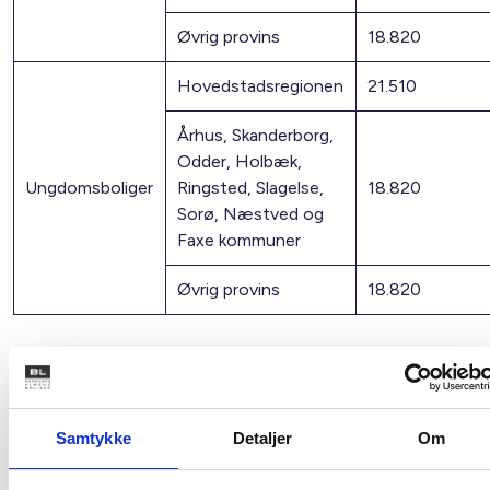
Øvrig provins
18.820
Hovedstadsregionen
21.510
Århus, Skanderborg,
Odder, Holbæk,
Ungdomsboliger
Ringsted, Slagelse,
18.820
Sorø, Næstved og
Faxe kommuner
Øvrig provins
18.820
Note: Pr. 1. januar 2008 omfatter Hovedstadsregionen
Københavns og Frederiksberg kommuner samt kommuner i
de tidligere Københavns, Frederiksborg og Roskilde amter.
Samtykke
Detaljer
Om
Øvrig provins omfatter kommuner, som ikke er kommuner i
Hovedstadsregionen eller Århus, Skanderborg, Odder,