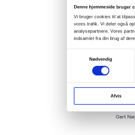
Denne hjemmeside bruger c
Vi bruger cookies til at tilpas
vores trafik. Vi deler også 
analysepartnere. Vores partn
Ungdom
indsamlet fra din brug af dere
Samtykkevalg
Nødvendig
Note: H
samt kom
Stevns k
Afvis
Med venl
p.f.v.
Gert Nie