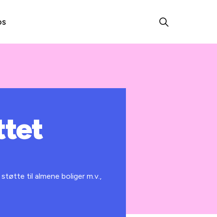
os
ttet
tøtte til almene boliger m.v.,