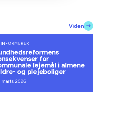
Viden
 INFORMERER
undhedsreformens
onsekvenser for
ommunale lejemål i almene
ldre- og plejeboliger
. marts 2026