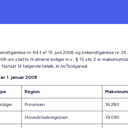
kendtgørelse nr. 643 af 15. juni 2006 og bekendtgørelse nr. 25 
008 om støtte til almene boliger m.v., § 15 stk. 2 er maksimums
2
fastsat til følgende beløb, kr./m
boligareal:
før 1. januar 2008
ype
Region
Maksimum
boliger
Provinsen
16.280
Hovedstadsregionen
19.090