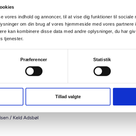
Holbæk, Ringsted, Slagelse, Sorø,
21.960
ookies
Næstved og Faxe kommuner
se vores indhold og annoncer, til at vise dig funktioner til sociale
oplysninger om din brug af vores hjemmeside med vores partnere 
Øvrig provins
19.650
ere kan kombinere disse data med andre oplysninger, du har giv
sboliger
Hovedstadsregionen
22.460
s tjenester.
Provinsen
19.650
Præferencer
Statistik
ovedstadsregionen omfatter Københavns og Frederiksberg k
muner i de tidligere Københavns, Frederiksborg og Roskilde a
ommune. Provinsen omfatter det øvrige land.
Tillad valgte
ig hilsen
lsen / Keld Adsbøl