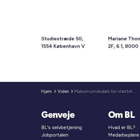
Studiestræde 50,
Mariane Tho
1554 København V
2F, 6.1, 8000
Hjem
Viden
Maksimumsbeløb for støttet boligbyggeri pr. 1.1. 2009
Genveje
Om BL
BL's selvbetjening
Hvad er BL?
Jobportalen
Medarbejdere