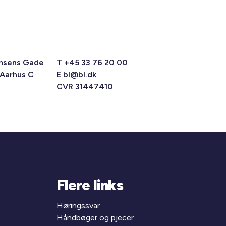
msens Gade
T +45 33 76 20 00
 Aarhus C
E
bl@bl.dk
CVR 31447410
Flere links
Høringssvar
Håndbøger og pjecer