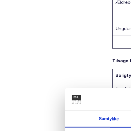
Ældrebo
Ungdom
Tilsagn 
Boligt
Familie
Ældrebo
Samtykke