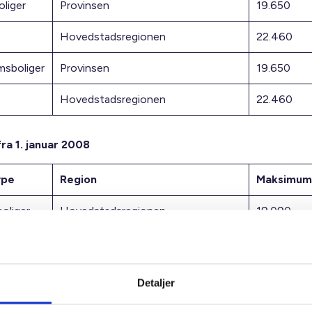
liger
Provinsen
19.650
Hovedstadsregionen
22.460
sboliger
Provinsen
19.650
Hovedstadsregionen
22.460
fra 1. januar 2008
ype
Region
Maksimum
boliger
Hovedstadsregionen
19.090
Provinsen
16.280
liger
Hovedstadsregionen
25.130
Detaljer
Århus, Skanderborg, Odder,