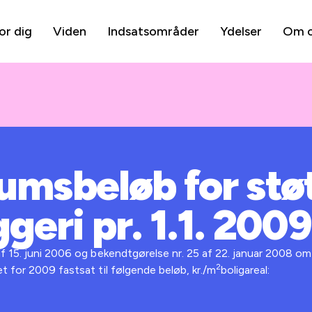
or dig
Viden
Indsatsområder
Ydelser
Om 
msbeløb for stø
geri pr. 1.1. 2009
 15. juni 2006 og bekendtgørelse nr. 25 af 22. januar 2008 om s
2
t for 2009 fastsat til følgende beløb, kr./m
boligareal: