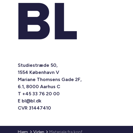
Studiestræde 50,
1554 København V
Mariane Thomsens Gade 2F,
6.1, 8000 Aarhus C
T +45 33 76 20 00
E
bl@bl.dk
CVR 31447410
Hjem
Viden
Materiale fra konferencer og temadage i DriftsNet