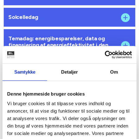
Solcelledag
Temadag: energibesparelser, data og
finansiering af energieffektivitet i den
almene boligsektor
Samtykke
Detaljer
Om
Temadag: energibesparelser, data og
finansiering af energieffektivitet i den
almene boligsektor
Denne hjemmeside bruger cookies
Vi bruger cookies til at tilpasse vores indhold og
Webinar om solceller i almene boliger –
annoncer, til at vise dig funktioner til sociale medier og til
økonomi og afregning 22. november
at analysere vores trafik. Vi deler også oplysninger om
2023
din brug af vores hjemmeside med vores partnere inden
for sociale medier og analysepartnere. Vores partnere