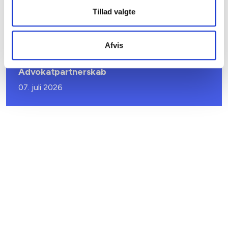
Tillad valgte
04. august 2026
Afvis
SKRÆDDERSYEDE TILBUD
GDPR-netværk i samarbejde med Accura
Advokatpartnerskab
07. juli 2026