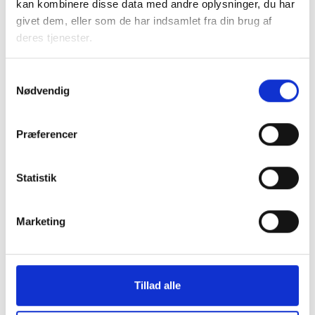
kan kombinere disse data med andre oplysninger, du har
2022
givet dem, eller som de har indsamlet fra din brug af
deres tjenester.
Temadag: ny varmeafregning
Samtykkevalg
Nødvendig
Solcelledagen 2022
Præferencer
Relateret indhold
Viden
Statistik
DRIFT OG ADMINISTRATION
Marketing
Temadag om fjernvarme
04. august 2026
Tillad alle
DRIFT OG ADMINISTRATION
Temadag om indeklima