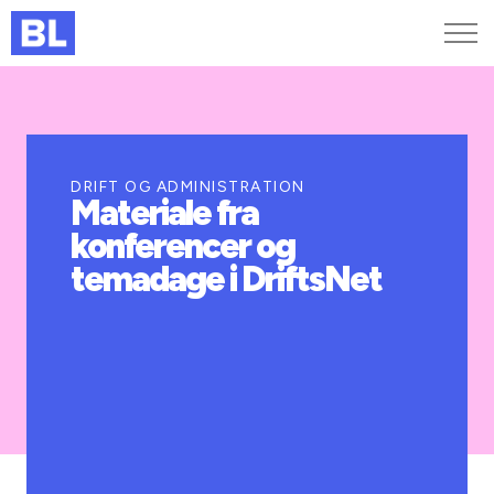
Genveje
Find medarbejder
Kurser og arrangementer
DRIFT OG ADMINISTRATION
Materiale fra
Jobportalen
konferencer og
MitBL
temadage i DriftsNet