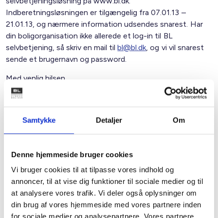
selvbetjeningsløsning på www.bl.dk.
Indberetningsløsningen er tilgængelig fra 07.01.13 –
21.01.13, og nærmere information udsendes snarest. Har
din boligorganisation ikke allerede et log-in til BL
selvbetjening, så skriv en mail til
bl@bl.dk
, og vi vil snarest
sende et brugernavn og password.
Med venlig hilsen
Bent Madsen / Merete Frese
Samtykke
Detaljer
Om
Kontakt
Denne hjemmeside bruger cookies
Bent Madsen
Vi bruger cookies til at tilpasse vores indhold og
Adm. direktør
annoncer, til at vise dig funktioner til sociale medier og til
Tlf: 28 88 18 77
at analysere vores trafik. Vi deler også oplysninger om
Mail: bma@bl.dk
din brug af vores hjemmeside med vores partnere inden
for sociale medier og analysepartnere. Vores partnere