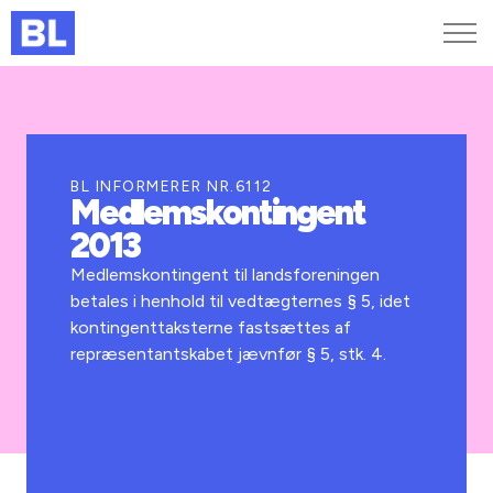
Genveje
Find medarbejder
Kurser og arrangementer
BL INFORMERER NR.6112
Medlemskontingent
Jobportalen
2013
MitBL
Medlemskontingent til landsforeningen
betales i henhold til vedtægternes § 5, idet
kontingenttaksterne fastsættes af
repræsentantskabet jævnfør § 5, stk. 4.