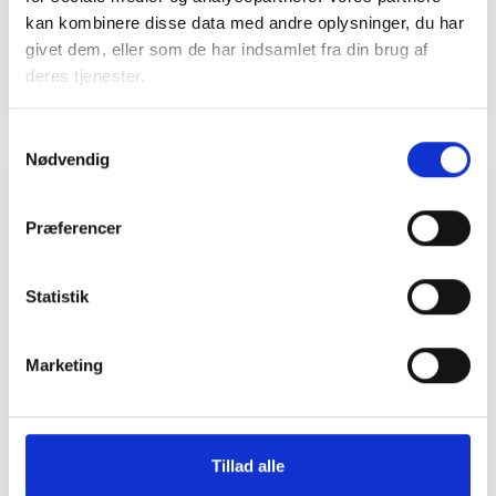
kan kombinere disse data med andre oplysninger, du har
givet dem, eller som de har indsamlet fra din brug af
deres tjenester.
Samtykkevalg
Nødvendig
Relateret indhold
Viden
Præferencer
BL INFORMERER
Statistik
Nye krav om fjernaflæste målere – alle
ejendomme skal være klar senest 1. januar
2027
Marketing
08. juni 2026
BL INFORMERER
Tillad alle
Ansvar for nødforsyning i plejeboliger ved