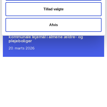
forsyningssvigt
Tillad valgte
08. juni 2026
Afvis
BL INFORMERER
Sundhedsreformens konsekvenser for
kommunale lejemål i almene ældre- og
plejeboliger
20. marts 2026