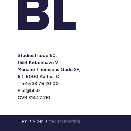
Studiestræde 50,
1554 København V
Mariane Thomsens Gade 2F,
6.1, 8000 Aarhus C
T +45 33 76 20 00
E
bl@bl.dk
CVR 31447410
Hjem
Viden
Medlemskontingent 2014