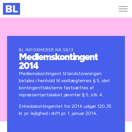
Genveje
Find medarbejder
Kurser og arrangementer
BL INFORMERER NR.5613
Medlemskontingent
Jobportalen
2014
MitBL
Medlemskontingent til landsforeningen
betales i henhold til vedtægternes § 5, idet
kontingenttaksterne fastsættes af
repræsentantskabet jævnfør § 5, stk. 4.
Enhedskontingentet for 2014 udgør 120,35
kr. pr. lejlighed i drift pr. 1. januar 2014
.