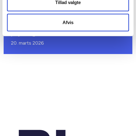
Tillad valgte
BL INFORMERER
Afvis
Sundhedsreformens konsekvenser for
kommunale lejemål i almene ældre- og
plejeboliger
20. marts 2026