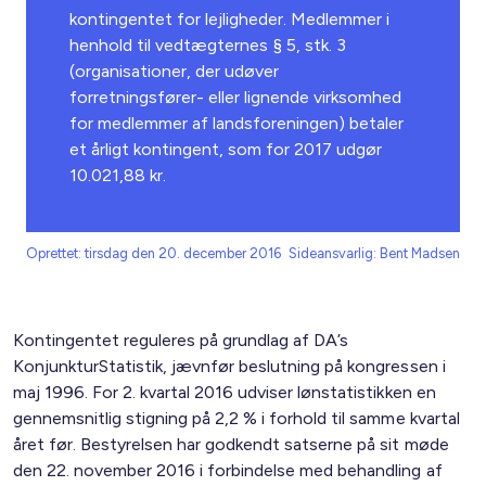
kontingentet for lejligheder. Medlemmer i
henhold til vedtægternes § 5, stk. 3
(organisationer, der udøver
forretningsfører- eller lignende virksomhed
for medlemmer af landsforeningen) betaler
et årligt kontingent, som for 2017 udgør
10.021,88 kr.
Oprettet: tirsdag den 20. december 2016
Sideansvarlig: Bent Madsen
Kontingentet reguleres på grundlag af DA’s
KonjunkturStatistik, jævnfør beslutning på kongressen i
maj 1996. For 2. kvartal 2016 udviser lønstatistikken en
gennemsnitlig stigning på 2,2 % i forhold til samme kvartal
året før. Bestyrelsen har godkendt satserne på sit møde
den 22. november 2016 i forbindelse med behandling af