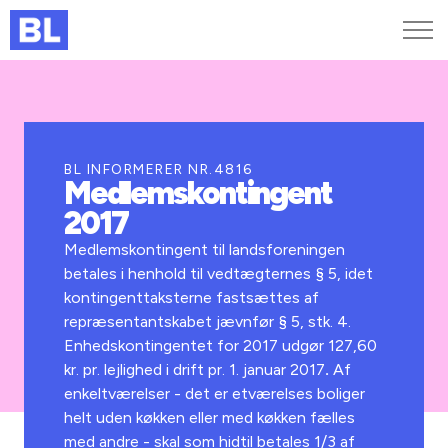
Genveje
Find medarbejder
Kurser og arrangementer
BL INFORMERER NR.4816
Medlemskontingent
Jobportalen
2017
MitBL
Medlemskontingent til landsforeningen
betales i henhold til vedtægternes § 5, idet
kontingenttaksterne fastsættes af
repræsentantskabet jævnfør § 5, stk. 4.
Enhedskontingentet for 2017 udgør 127,60
kr. pr. lejlighed i drift pr. 1. januar 2017
.
Af
enkeltværelser - det er etværelses boliger
helt uden køkken eller med køkken fælles
med andre - skal som hidtil betales 1/3 af