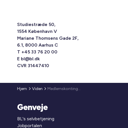
Studiestræde 50,
1554 København V
Mariane Thomsens Gade 2F,
6.1, 8000 Aarhus C
T +45 33 76 20 00
E
bl@bl.dk
CVR 31447410
Hjem
Viden
Medlemskontingent 2017
Genveje
BL's selvbetjening
Jobportalen