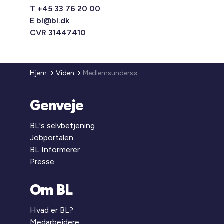
T +45 33 76 20 00
E
bl@bl.dk
CVR 31447410
Hjem
Viden
Medlemsundersøgelse om kommunesamarbejdet
Genveje
BL's selvbetjening
Jobportalen
BL Informerer
Presse
Om BL
Hvad er BL?
Medarbejdere