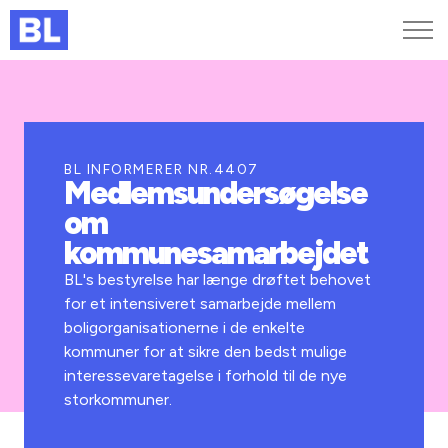
Genveje
Find medarbejder
Kurser og arrangementer
BL INFORMERER NR.4407
Medlemsundersøgelse
Jobportalen
om
MitBL
kommunesamarbejdet
BL's bestyrelse har længe drøftet behovet
for et intensiveret samarbejde mellem
boligorganisationerne i de enkelte
kommuner for at sikre den bedst mulige
interessevaretagelse i forhold til de nye
storkommuner.