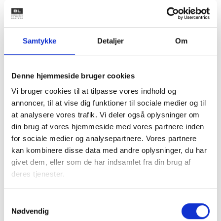
Gitte Hodde, BL, på tlf. nr. 8733 1063.
Er der spørgsmål eller problemer med den elektroniske
Samtykke
Detaljer
Om
gennemførelse kontakt venligst:
Sermo på tlf.nr. 8765 6162.
Denne hjemmeside bruger cookies
Vi bruger cookies til at tilpasse vores indhold og
Med venlig hilsen
annoncer, til at vise dig funktioner til sociale medier og til
Gert Nielsen / Bent Madsen
at analysere vores trafik. Vi deler også oplysninger om
din brug af vores hjemmeside med vores partnere inden
for sociale medier og analysepartnere. Vores partnere
kan kombinere disse data med andre oplysninger, du har
Relateret indhold
Viden
givet dem, eller som de har indsamlet fra din brug af
deres tjenester.
BL INFORMERER
Nye krav om fjernaflæste målere – alle
Samtykkevalg
ejendomme skal være klar senest 1. januar
Nødvendig
2027