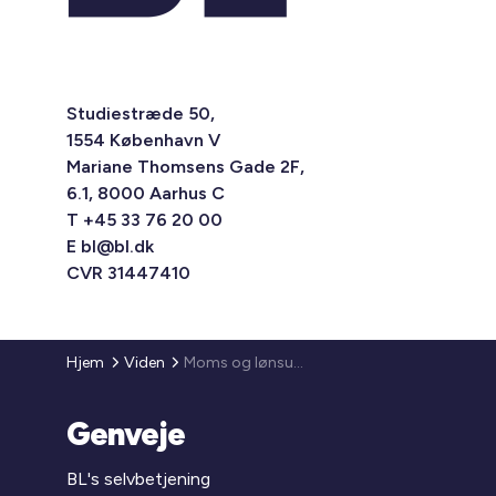
Studiestræde 50,
1554 København V
Mariane Thomsens Gade 2F,
6.1, 8000 Aarhus C
T +45 33 76 20 00
E
bl@bl.dk
CVR 31447410
Hjem
Viden
Moms og lønsumsafgift - opgørelse af medlemmernes tilbagebetalingskrav, inkl. renter, efter Højesterets dom
Genveje
BL's selvbetjening