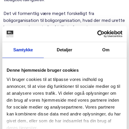
Det vil formentlig være meget forskelligt fra
boligorganisation til boligorganisation, hvad der med urette
kan være opkrævet eller frivilligt afregnet moms, og
mulighederne for tilbagesøgning kan kræve en mere
individuel vurdering.
Samtykke
Detaljer
Om
Har en boligorganisation mod BL's anbefaling i 2005 i sin
tid
undladt at overføre viceværter til den enkelte
afdeling
, vil der formentlig være krævet moms af
Denne hjemmeside bruger cookies
viceværtydelser. Sådan moms kan i givet fald også
Vi bruger cookies til at tilpasse vores indhold og
tilbagesøges nu.
annoncer, til at vise dig funktioner til sociale medier og til
Fra hvornår kan afgiften kræves tilbage?
at analysere vores trafik. Vi deler også oplysninger om
din brug af vores hjemmeside med vores partnere inden
Der kan kræves afgift tilbage fra og med 3. kvartal (juli
for sociale medier og analysepartnere. Vores partnere
kvartal) 1996.
kan kombinere disse data med andre oplysninger, du har
givet dem, eller som de har indsamlet fra din brug af
Fra og med 2. kvartal 2008 (det kvartal, hvori Højesterets
deres tjenester.