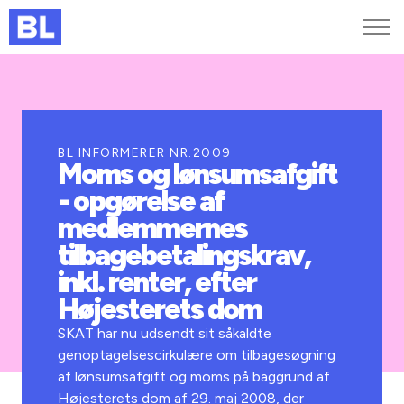
Genveje
Find medarbejder
Kurser og arrangementer
BL INFORMERER NR.2009
Moms og lønsumsafgift
Jobportalen
- opgørelse af
MitBL
medlemmernes
tilbagebetalingskrav,
inkl. renter, efter
Højesterets dom
SKAT har nu udsendt sit såkaldte
genoptagelsescirkulære om tilbagesøgning
af lønsumsafgift og moms på baggrund af
Højesterets dom af 29. maj 2008, der