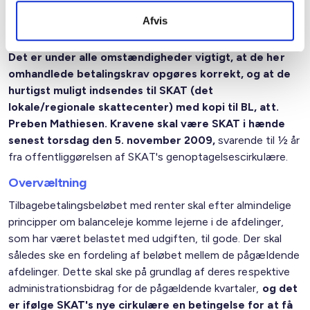
indbetalingsdatoer, hvilket også er bedst stemmende med
Afvis
Højesterets dom.
Det er under alle omstændigheder vigtigt, at de her
omhandlede betalingskrav opgøres korrekt, og at de
hurtigst muligt indsendes til SKAT (det
lokale/regionale skattecenter) med kopi til BL, att.
Preben Mathiesen. Kravene skal være SKAT i hænde
senest torsdag den 5. november 2009
,
svarende til ½ år
fra offentliggørelsen af SKAT's genoptagelsescirkulære.
Overvæltning
Tilbagebetalingsbeløbet med renter skal efter almindelige
principper om balanceleje komme lejerne i de afdelinger,
som har været belastet med udgiften, til gode. Der skal
således ske en fordeling af beløbet mellem de pågældende
afdelinger. Dette skal ske på grundlag af deres respektive
administrationsbidrag for de pågældende kvartaler,
og det
er ifølge SKAT's nye cirkulære en betingelse for at få