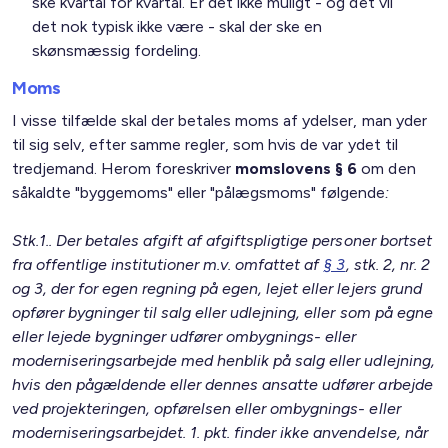
ske kvartal for kvartal. Er det ikke muligt - og det vil
det nok typisk ikke være - skal der ske en
skønsmæssig fordeling.
Moms
I visse tilfælde skal der betales moms af ydelser, man yder
til sig selv, efter samme regler, som hvis de var ydet til
tredjemand. Herom foreskriver
momslovens § 6
om den
såkaldte "byggemoms" eller "pålægsmoms" følgende
:
Stk.1.. Der betales afgift af afgiftspligtige personer bortset
fra offentlige institutioner m.v. omfattet af
§ 3
, stk. 2, nr. 2
og 3, der for egen regning på egen, lejet eller lejers grund
opfører bygninger til salg eller udlejning, eller som på egne
eller lejede bygninger udfører ombygnings- eller
moderniseringsarbejde med henblik på salg eller udlejning,
hvis den pågældende eller dennes ansatte udfører arbejde
ved projekteringen, opførelsen eller ombygnings- eller
moderniseringsarbejdet. 1. pkt. finder ikke anvendelse, når