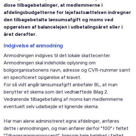
disse tilbagebetalinger, at medlemmerne i
afdelingsbudgetterne for lejefastsættelsen indregner
den tilbagebetalte lønsumsafgift og moms ved
opgørelsen af balancelejen
i udbetalingsåret eller i
året derefter.
Indgivelse af anmodning
Anmodningen indgives til det lokale skattecenter.
Anmodningen skal indeholde oplysning om
boligorganisationens navn, adresse og CVR-nummer samt
en specificeret opgørelse af kravet.
For så vidt angår lønsumsafgift anbefaler BL, at man
benytter et skema som det vedhæftede Bilag 2.
Vedrørende tilbagebetaling af moms kan medlemmerne
eventuelt selv udarbejde et lignende skema.
Har man alene administreret egne afdelinger, anføres
dette i anmodningen, og man anfører derfor "100" i feltet
"Tilbagesøgningsprocent", ligesom hele beløbet i feltet