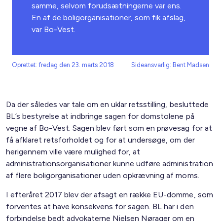
samme, selvom forudsætningerne var ens.
En af de boligorganisationer, som fik afslag,
var Bo-Vest.
Oprettet: fredag den 23. marts 2018
Sideansvarlig: Bent Madsen
Da der således var tale om en uklar retsstilling, besluttede
BL’s bestyrelse at indbringe sagen for domstolene på
vegne af Bo-Vest. Sagen blev ført som en prøvesag for at
få afklaret retsforholdet og for at undersøge, om der
herigennem ville være mulighed for, at
administrationsorganisationer kunne udføre administration
af flere boligorganisationer uden opkrævning af moms.
I efteråret 2017 blev der afsagt en række EU-domme, som
forventes at have konsekvens for sagen. BL har i den
forbindelse bedt advokaterne Nielsen Nørager om en