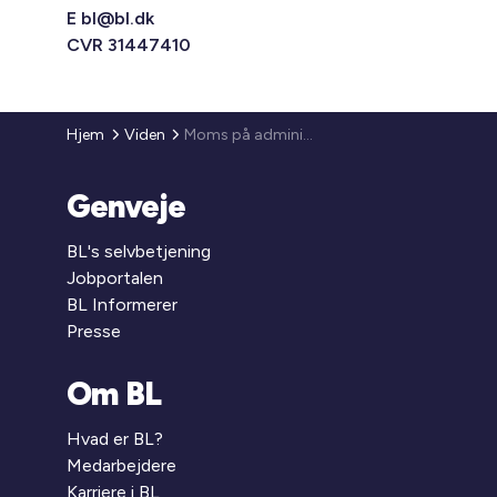
E
bl@bl.dk
CVR 31447410
Hjem
Viden
Moms på administration
Genveje
BL's selvbetjening
Jobportalen
BL Informerer
Presse
Om BL
Hvad er BL?
Medarbejdere
Karriere i BL