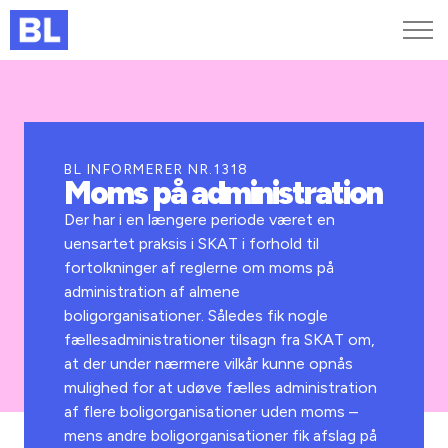
Genveje
Find medarbejder
Kurser og arrangementer
BL INFORMERER NR.1318
Moms på administration
Jobportalen
MitBL
Der har i en længere periode været en
uensartet praksis i SKAT i forhold til
fortolkninger af reglerne om moms på
administration af almene
boligorganisationer. Således fik nogle
fællesadministrationer tilsagn fra SKAT om,
at der under nærmere vilkår kunne opnås
mulighed for at udøve fælles administration
af flere boligorganisationer uden moms –
mens andre boligorganisationer fik afslag på