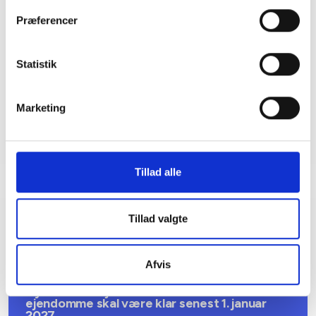
Bent Madsen
Præferencer
Adm. direktør
Tlf: 28 88 18 77
Statistik
Mail: bma@bl.dk
Marketing
Tillad alle
Tillad valgte
Relateret indhold
Viden
Afvis
BL INFORMERER
Nye krav om fjernaflæste målere – alle
ejendomme skal være klar senest 1. januar
2027