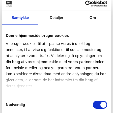
Hvis det som forventet ender med at dansk lovgivning
bliver justeret i overensstemmelse med EU-dommene og
EU’s momsdirektiv, vil der ikke kunne forventes nye tilsagn
Samtykke
Detaljer
Om
fra SKAT om momsfritagelse på administration. De
boligorganisationer, som har fået et bindende
forhåndstilsagn, vil kunne opretholde deres momsfrie
Denne hjemmeside bruger cookies
administration i tilsagnets 5-års periode.
Vi bruger cookies til at tilpasse vores indhold og
Alle boligorganisationer med egen administration er
annoncer, til at vise dig funktioner til sociale medier og til
uberørte af denne sag.
at analysere vores trafik. Vi deler også oplysninger om
din brug af vores hjemmeside med vores partnere inden
for sociale medier og analysepartnere. Vores partnere
Venlig hilsen
kan kombinere disse data med andre oplysninger, du har
givet dem, eller som de har indsamlet fra din brug af
Bent Madsen / Bjarne Zetterström
deres tjenester.
Samtykkevalg
Nødvendig
Kontakt