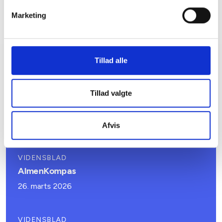
Marketing
Tillad alle
Relateret indhold
Viden
Tillad valgte
VIDENSBLAD
Samarbejde med kommunen
23. april 2026
Afvis
VIDENSBLAD
AlmenKompas
26. marts 2026
VIDENSBLAD