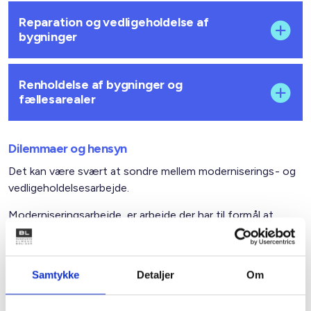
Reparation og vedligeholdelse af
bygninger
Renholdelse af bygninger og
fællesarealer
Dilemmaer og hensyn
Det kan være svært at sondre mellem moderniserings- og
vedligeholdelsesarbejde.
Moderniseringsarbejde, er arbejde der har til formål at
forbedre bygningens oprindelige stand, hvorimod
vedligeholdelsesarbejde er udført med henblik på at bevare
bygningens oprindelige stand og anvendelse.
Samtykke
Detaljer
Om
Spørgsmål til drøftelse