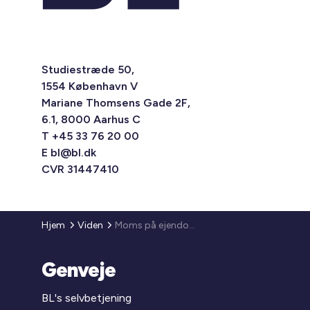
Studiestræde 50,
1554 København V
Mariane Thomsens Gade 2F,
6.1, 8000 Aarhus C
T +45 33 76 20 00
E
bl@bl.dk
CVR 31447410
Hjem
Viden
Moms på ejendomsservice
Genveje
BL's selvbetjening