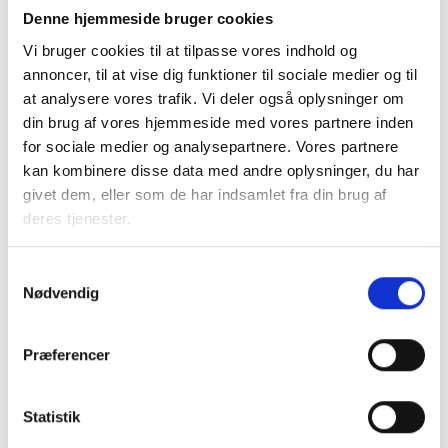
Denne hjemmeside bruger cookies
Hvilke typer af håndværksmæssige opgaver skal
boligorganisationen selv udføre?
Vi bruger cookies til at tilpasse vores indhold og
annoncer, til at vise dig funktioner til sociale medier og til
Vil boligorganisationen udføre arbejde på egne bygninger
at analysere vores trafik. Vi deler også oplysninger om
med egne medarbejdere, eller vil man have eksterne
din brug af vores hjemmeside med vores partnere inden
håndværkere til at udføre arbejdet?
for sociale medier og analysepartnere. Vores partnere
kan kombinere disse data med andre oplysninger, du har
givet dem, eller som de har indsamlet fra din brug af
deres tjenester.
Kontakt
Samtykkevalg
Mette Nørgaard
Nødvendig
Larsen
Juridisk konsulent
Tlf: 53 73 15 59
Præferencer
Mail: mel@bl.dk
Statistik