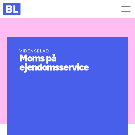
Genveje
Find medarbejder
Kurser og arrangementer
VIDENSBLAD
Moms på
Jobportalen
ejendomsservice
MitBL