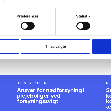
bma@bl.dk
Præferencer
Statistik
Tillad valgte
BL INFORMERER
BL
Ansvar for nødforsyning i
S
plejeboliger ved
k
forsyningssvigt
k
æ