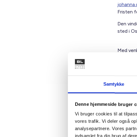
johanna
Fristen f
Den vind
sted i O
Med venl
Bent Mad
Samtykke
Kontakt
Denne hjemmeside bruger c
Vi bruger cookies til at tilpas
Ben
vores trafik. Vi deler også 
Adm. di
analysepartnere. Vores partn
Tlf: 28
indsamlet fra din brug af dere