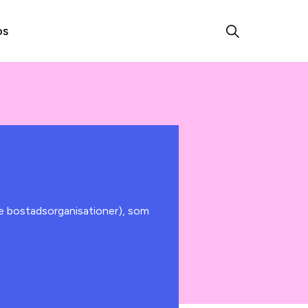
os
e bostadsorganisationer), som