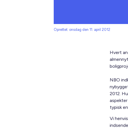
Oprettet: onsdag den 11. april 2012
Hvert an
almennyt
boligproj
NBO indka
nybygget
2012. Hu
aspekter
typisk e
Vi henvi
indsende