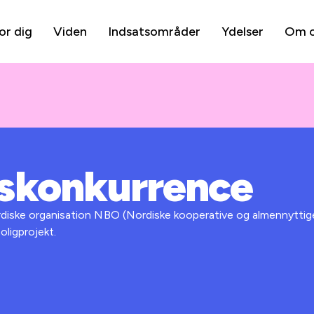
or dig
Viden
Indsatsområder
Ydelser
Om 
skonkurrence
rdiske organisation NBO (Nordiske kooperative og almennyttig
boligprojekt.