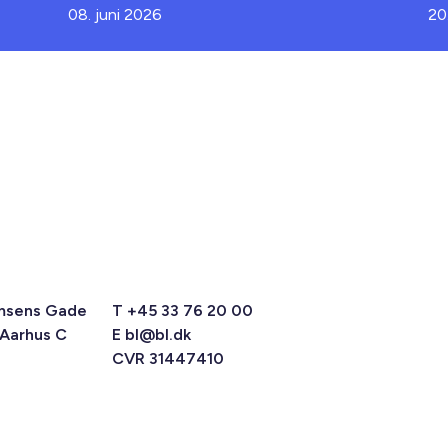
08. juni 2026
20
msens Gade
T +45 33 76 20 00
 Aarhus C
E
bl@bl.dk
CVR 31447410