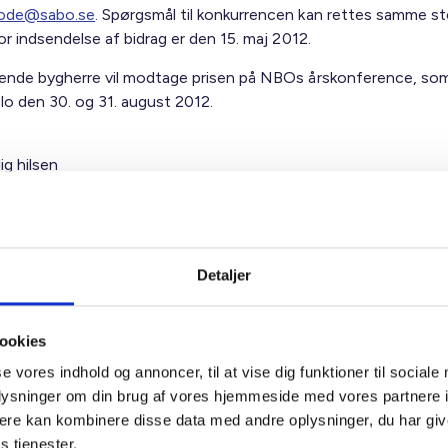
.ode@sabo.se
. Spørgsmål til konkurrencen kan rettes samme st
or indsendelse af bidrag er den 15. maj 2012.
ende bygherre vil modtage prisen på NBOs årskonference, som
slo den 30. og 31. august 2012.
ig hilsen
sen og Birgitte Fæster
Detaljer
ookies
se vores indhold og annoncer, til at vise dig funktioner til sociale
t Madsen
oplysninger om din brug af vores hjemmeside med vores partnere 
rektør
ere kan kombinere disse data med andre oplysninger, du har giv
 88 18 77
s tjenester.