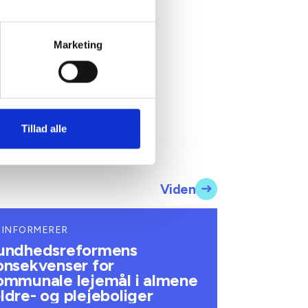
Marketing
Tillad alle
Viden
 INFORMERER
undhedsreformens
onsekvenser for
ommunale lejemål i almene
ldre- og plejeboliger