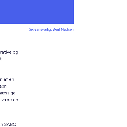
Sideansvarlig: Bent Madsen
rative og
t
en af en
pril
ømæssige
r være en
ion SABO: