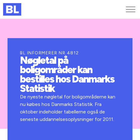
Genveje
Find medarbejder
Kurser og arrangementer
BL INFORMERER NR.4812
Nøgletal på
Jobportalen
boligområder kan
MitBL
bestilles hos Danmarks
Statistik
De nyeste nøgletal for boligområderne kan
nu købes hos Danmarks Statistik. Fra
oktober indeholder tabellerne også de
seneste uddannelsesoplysninger for 2011.