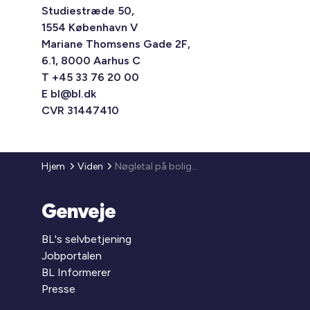
Studiestræde 50,
1554 København V
Mariane Thomsens Gade 2F,
6.1, 8000 Aarhus C
T +45 33 76 20 00
E
bl@bl.dk
CVR 31447410
Hjem
Viden
Nøgletal på boligområder kan bestilles hos Danmarks Statistik
Genveje
BL's selvbetjening
Jobportalen
BL Informerer
Presse