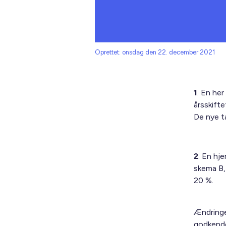
Oprettet: onsdag den 22. december 2021
1
. En he
årsskift
De nye t
2
. En hj
skema B,
20 %.
Ændringe
godkende