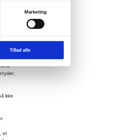
Marketing
inge
re, at
Tillad alle
 fra
amme
etyder,
.
å ikke
v.
 at