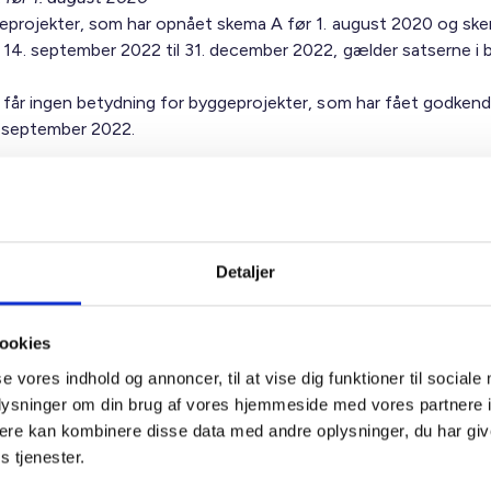
eprojekter, som har opnået skema A før 1. august 2020 og ske
 14. september 2022 til 31. december 2022, gælder satserne i bi
 får ingen betydning for byggeprojekter, som har fået godken
. september 2022.
ndelse af en højere anskaffelsessum end
imumbeløbet
Detaljer
bestyrelsen og Landsbyggefonden har med de nye regler fåe
 for at godkende skema B, selvom anskaffelsessum overskride
ookies
beløbet med op til 20 %.
se vores indhold og annoncer, til at vise dig funktioner til sociale
oplysninger om din brug af vores hjemmeside med vores partnere 
n kan anvendes på op til 1.400 boliger og gælder frem til og m
ere kan kombinere disse data med andre oplysninger, du har giv
.
s tjenester.
en for overskridelse af maksimumbeløbet omfatter kun bygger