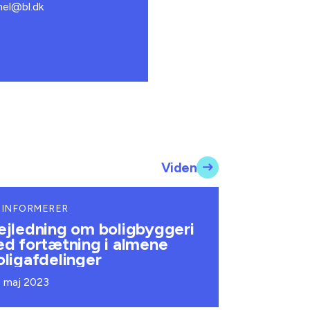
mel@bl.dk
Viden
 INFORMERER
ejledning om boligbyggeri
ed fortætning i almene
oligafdelinger
. maj 2023