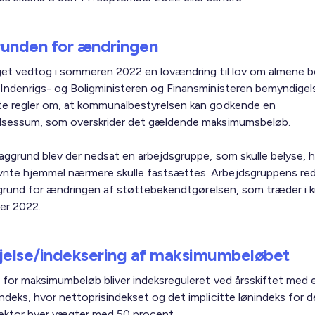
unden for ændringen
get vedtog i sommeren 2022 en lovændring til lov om almene bo
Indenrigs- og Boligministeren og Finansministeren bemyndigelse
e regler om, at kommunalbestyrelsen kan godkende en
lsessum, som overskrider det gældende maksimumsbeløb.
aggrund blev der nedsat en arbejdsgruppe, som skulle belyse, 
te hjemmel nærmere skulle fastsættes. Arbejdsgruppens re
il grund for ændringen af støttebekendtgørelsen, som træder i k
er 2022.
jelse/indeksering af maksimumbeløbet
 for maksimumbeløb bliver indeksreguleret ved årsskiftet med 
ndeks, hvor nettoprisindekset og det implicitte lønindeks for 
sektor hver vægter med 50 procent.