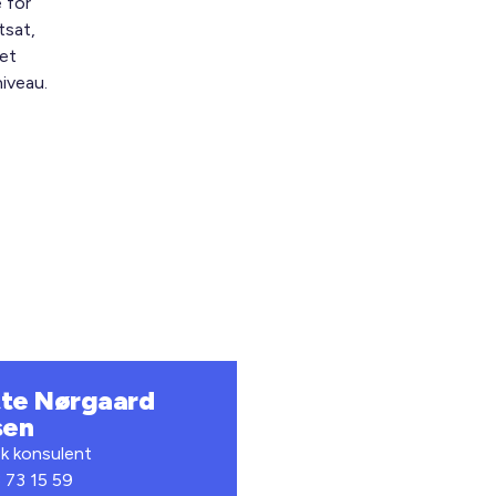
 for
tsat,
 et
niveau.
te Nørgaard
sen
sk konsulent
3 73 15 59