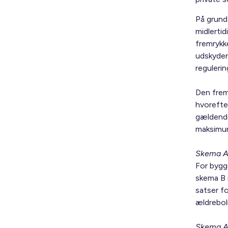
På grund 
midlertid
fremrykk
udskyder
regulerin
Den frem
hvorefter
gældende 
maksimum
Skema A 
For bygg
skema B 
satser f
ældreboli
Skema A 