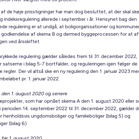
af de høje prisstigninger har man dog besluttet, at der skal sk
ig indeksregulering allerede i september i år. Hensynet bag den
ede regulering er at undgå, at boligorganisationer og kommune
 godkendelse af skema B og dermed byggeprocessen for at a
gen ved årsskiftet.
rykkede regulering gælder således frem til 31. december 2022,
 satserne i bilag 5-7 bortfalder, og reguleringen igen følger de
regler. Der vil altså ske en ny regulering den 1. januar 2023 me
beløbet pr. 1. januar 2022.
den 1. august 2020 og senere
eprojekter, som har opnået skema A den 1. august 2020 eller 
i perioden 14. september 2022 til 31. december 2022, gælder d
or henholdsvis ungdomsboliger og familieboliger (bilag 5) og
ger (bilag 6).
før 1. august 2020