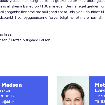
bestyrelsen har mulighed for at godkende en fristforlængelse
ning af skema B med op til 36 måneder. Denne regel gælder for
boligorganisationerne har mulighed for at udskyde udbuddet til
idspunkt, hvor byggepriserne forventeligt har et mere normalt 
ig hilsen
sen / Mette Nørgaard Larsen
t Madsen
Met
Lar
rektør
 88 18 77
Juridi
bma@bl.dk
Tlf: 5