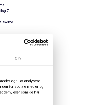
ma B i
lag 7.
dt skema
Om
t
r
 medier og til at analysere
inden for sociale medier og
ed 30.
et dem, eller som de har
ier, som