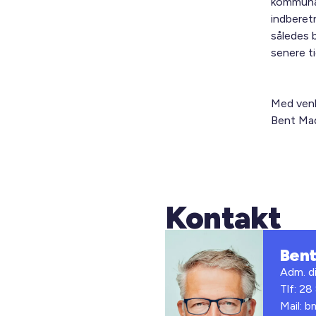
kommunal
indberet
således 
senere t
Med venl
Bent Mad
Kontakt
Ben
Adm. di
Tlf: 28
Mail: 