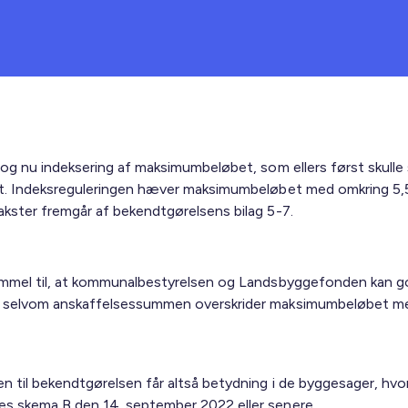
r og nu indeksering af maksimumbeløbet, som ellers først skulle
et. Indeksreguleringen hæver maksimumbeløbet med omkring 5,
akster fremgår af bekendtgørelsens bilag 5-7.
emmel til, at kommunalbestyrelsen og Landsbyggefonden kan 
 selvom anskaffelsessummen overskrider maksimumbeløbet med
n til bekendtgørelsen får altså betydning i de byggesager, hvo
s skema B den 14. september 2022 eller senere.