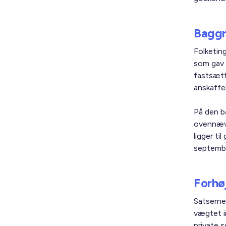
Baggr
Folketin
som gav 
fastsætt
anskaffe
På den b
ovennævn
ligger t
septemb
Forhø
Satserne
vægtet i
private 