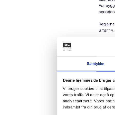
For bygg
perioden
Reglerne
B før 14
Godke
maks
Samtykke
Kommunal
mulighed
Denne hjemmeside bruger c
maksimum
Vi bruger cookies til at tilpas
vores trafik. Vi deler også 
Ordninge
analysepartnere. Vores partn
juni 2024
indsamlet fra din brug af dere
Mulighed