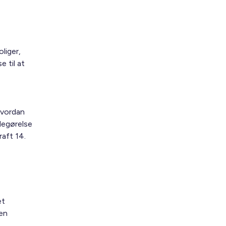
liger,
 til at
hvordan
degørelse
raft 14.
et
den