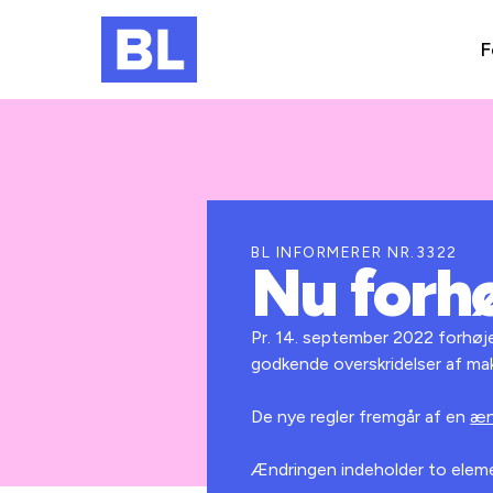
F
BL INFORMERER NR.3322
Nu forh
Pr. 14. september 2022 forhøj
godkende overskridelser af m
De nye regler fremgår af en
æn
Ændringen indeholder to elem