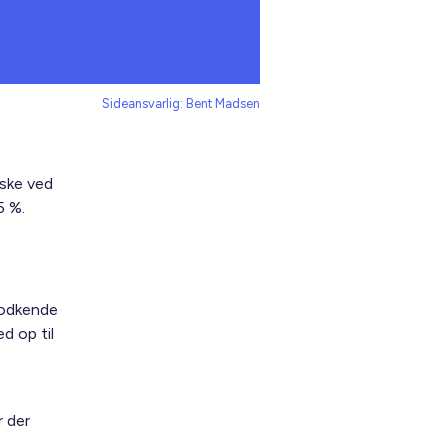
Sideansvarlig: Bent Madsen
 ske ved
5 %.
godkende
 op til
r der