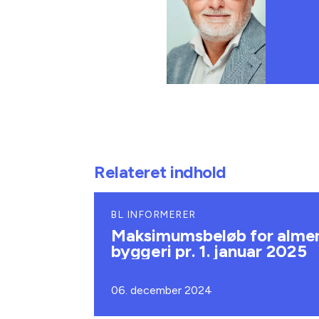
Relateret indhold
BL INFORMERER
Maksimumsbeløb for alme
byggeri pr. 1. januar 2025
06. december 2024