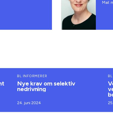
Mail: 
BL INFORMERER
BL
nt
Nye krav om selektiv
V
nedrivning
v
b
24. juni 2024
25