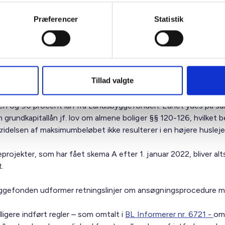
 godkendt skema A før 1. januar 2022.
Præferencer
Statistik
amtidig en betingelse, at der foreligger dokumentation på, at
jektet er gennemgået med henblik på besparelser for at nedbr
lsessummen. Dette skal revisor attestere for og samtidig erklæ
t kun kan gennemføres med en højere anskaffelsessum.
Tillad valgte
delsen af maksimumbeløbet skal finansieres med 10 procent lån
 og 90 procent lån fra Landsbyggefonden. Lånet ydes på s
m grundkapitallån jf. lov om almene boliger §§ 120-126, hvilket b
ridelsen af maksimumbeløbet ikke resulterer i en højere husleje
rojekter, som har fået skema A efter 1. januar 2022, bliver alts
.
gefonden udformer retningslinjer om ansøgningsprocedure m
dligere indført regler – som omtalt i
BL Informerer nr. 6721 -
om,