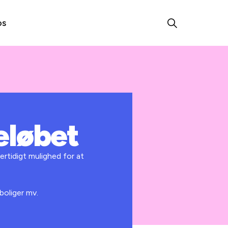
os
eløbet
rtidigt mulighed for at
boliger mv.