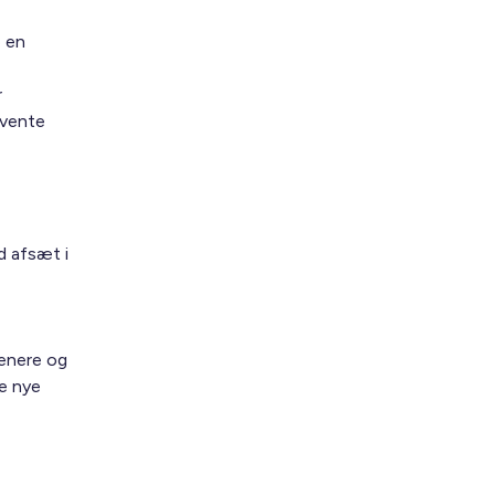
e en
r
fvente
d afsæt i
senere og
e nye