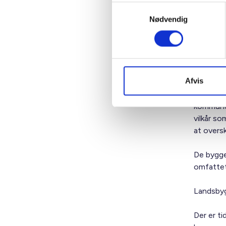
Samtykkevalg
har fået
Nødvendig
Det er s
byggepro
anskaffe
byggerie
Afvis
Overskri
kommunen
vilkår so
at oversk
De byggep
omfattet
Landsbyg
Der er ti