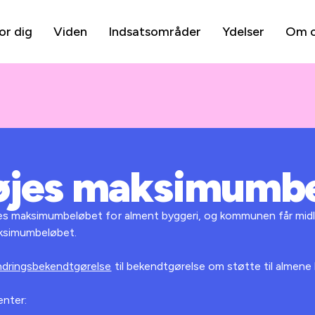
or dig
Viden
Indsatsområder
Ydelser
Om 
øjes maksimumb
es maksimumbeløbet for alment byggeri, og kommunen får midle
aksimumbeløbet.
dringsbekendtgørelse
til bekendtgørelse om støtte til almene 
enter: