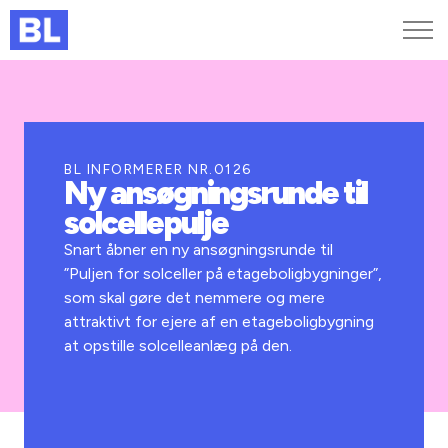
Genveje
Find medarbejder
Kurser og arrangementer
BL INFORMERER NR.0126
Ny ansøgningsrunde til
Jobportalen
solcellepulje
MitBL
Snart åbner en ny ansøgningsrunde til
”Puljen for solceller på etageboligbygninger”,
som skal gøre det nemmere og mere
attraktivt for ejere af en etageboligbygning
at opstille solcelleanlæg på den.