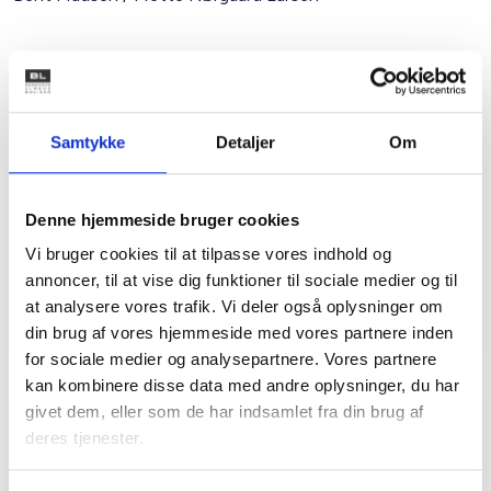
Kontakt
Mette Nørgaard
Samtykke
Detaljer
Om
Larsen
Juridisk konsulent
Tlf: 53 73 15 59
Denne hjemmeside bruger cookies
Mail: mel@bl.dk
Vi bruger cookies til at tilpasse vores indhold og
annoncer, til at vise dig funktioner til sociale medier og til
at analysere vores trafik. Vi deler også oplysninger om
din brug af vores hjemmeside med vores partnere inden
for sociale medier og analysepartnere. Vores partnere
kan kombinere disse data med andre oplysninger, du har
givet dem, eller som de har indsamlet fra din brug af
deres tjenester.
Relateret indhold
Viden