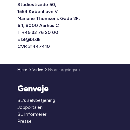
Studiestræde 50,
1554 København V
Mariane Thomsens Gade 2F,
6.1, 8000 Aarhus C
T +45 33 76 20 00
E
bl@bl.dk
CVR 31447410
Hjem
Viden
Ny ansøgningsrunde til solcellepulje
Genveje
BL's selvbetjening
Jobportalen
BL Informerer
Presse