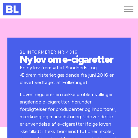
Genveje
Find medarbejder
Kurser og arrangementer
BL INFORMERER NR.4316
Ny lov om e-cigaretter
Jobportalen
MitBL
En ny lov fremsat af Sundheds- og
Ældreministeriet gældende fra juni 2016 er
blevet vedtaget af Folketinget.
Loven regulerer en række problemstillinger
angående e-cigaretter, herunder
forpligtelser for producenter og importører,
mærkning og markedsføring. Udover dette
er anvendelse af e-cigaretter ifølge loven
ikke tilladt i f.eks. børneinstitutioner, skoler,