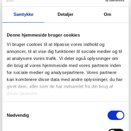
Tlf: 28 88 18 77
Mail: bma@bl.dk
Samtykke
Detaljer
Om
Denne hjemmeside bruger cookies
Vi bruger cookies til at tilpasse vores indhold og
annoncer, til at vise dig funktioner til sociale medier og til
at analysere vores trafik. Vi deler også oplysninger om
din brug af vores hjemmeside med vores partnere inden
for sociale medier og analysepartnere. Vores partnere
Relateret indhold
Viden
kan kombinere disse data med andre oplysninger, du har
givet dem, eller som de har indsamlet fra din brug af
BL INFORMERER
deres tjenester.
Sundhedsreformens konsekvenser for
kommunale lejemål i almene ældre- og
plejeboliger
Samtykkevalg
Nødvendig
20. marts 2026