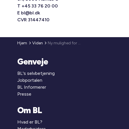
T +45 33 76 20 00
E
bl@bl.dk
CVR 31447410
Hjem
Viden
Ny mulighed for støtte fra Regionalfonden til energirenove-ring af almene boliger
Genveje
BL's selvbetjening
Jobportalen
BL Informerer
Presse
Om BL
Hvad er BL?
Medarbejdere