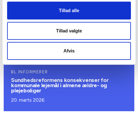
08. juni 2026
Tillad alle
BL INFORMERER
Tillad valgte
Ansvar for nødforsyning i plejeboliger ved
forsyningssvigt
08. juni 2026
Afvis
BL INFORMERER
Sundhedsreformens konsekvenser for
kommunale lejemål i almene ældre- og
plejeboliger
20. marts 2026