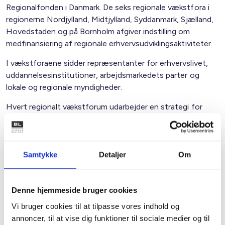
Regionalfonden i Danmark. De seks regionale vækstfora i
regionerne Nordjylland, Midtjylland, Syddanmark, Sjælland,
Hovedstaden og på Bornholm afgiver indstilling om
medfinansiering af regionale erhvervsudviklingsaktiviteter.
I vækstforaene sidder repræsentanter for erhvervslivet,
uddannelsesinstitutioner, arbejdsmarkedets parter og
lokale og regionale myndigheder.
Hvert regionalt vækstforum udarbejder en strategi for
regionens vækst og erhvervsudvikling, som tager afsæt i
den enkelte regions vilkår. Strategierne udgør en del af
grundlaget for regionernes udviklingsplaner. Vækstforaene
udvikler og prioriterer også den indsats, der skal omsætte
Samtykke
Detaljer
Om
strategien til konkrete forbedringer af de regionale
vækstvilkår. Det gør de bl.a. ved at indstille til regionsrådet
Denne hjemmeside bruger cookies
om anvendelsen af regionale midler til erhvervsudvikling.
Vi bruger cookies til at tilpasse vores indhold og
Hvordan ansøger man?
annoncer, til at vise dig funktioner til sociale medier og til
I første omgang skal interesserede medlemmer rette