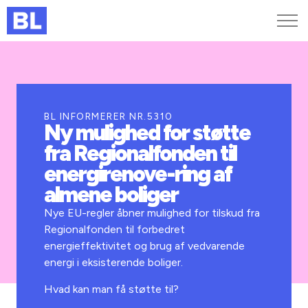
Genveje
Find medarbejder
Kurser og arrangementer
BL INFORMERER NR.5310
Ny mulighed for støtte
Jobportalen
fra Regionalfonden til
MitBL
energirenove-ring af
almene boliger
Nye EU-regler åbner mulighed for tilskud fra
Regionalfonden til forbedret
energieffektivitet og brug af vedvarende
energi i eksisterende boliger.
Hvad kan man få støtte til?