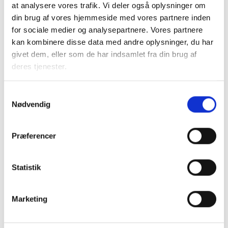
at analysere vores trafik. Vi deler også oplysninger om
henvendelse til deres regionale vækstforum for at drøfte
din brug af vores hjemmeside med vores partnere inden
mulighederne. Nogle vækstfora lægger særlig vægt på
for sociale medier og analysepartnere. Vores partnere
energieffektivisering, mens andre har fokus på andre ting.
kan kombinere disse data med andre oplysninger, du har
For en mere detaljeret beskrivelse af støttemulighederne
givet dem, eller som de har indsamlet fra din brug af
og betingelserne henvises til "Retningslinier for
deres tjenester.
strukturfondsfinansierede projekter 2007-2013".
Samtykkevalg
Med venlig hilsen
Nødvendig
Bent Madsen / Birgitte Fæster
Præferencer
Relateret indhold
Viden
Statistik
BL INFORMERER
Marketing
Nye krav om fjernaflæste målere – alle
ejendomme skal være klar senest 1. januar
2027