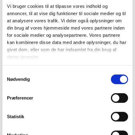
Vi bruger cookies til at tilpasse vores indhold og
annoncer, til at vise dig funktioner til sociale medier og til
BL INFORMERER
at analysere vores trafik. Vi deler også oplysninger om
Nye krav om fjernaflæste målere – alle
ejendomme skal være klar senest 1. januar
din brug af vores hjemmeside med vores partnere inden
2027
for sociale medier og analysepartnere. Vores partnere
08. juni 2026
kan kombinere disse data med andre oplysninger, du har
givet dem, eller som de har indsamlet fra din brug af
deres tjenester.
BL INFORMERER
Ansvar for nødforsyning i plejeboliger ved
Samtykkevalg
forsyningssvigt
Nødvendig
08. juni 2026
Præferencer
BL INFORMERER
Sundhedsreformens konsekvenser for
Statistik
kommunale lejemål i almene ældre- og
plejeboliger
20. marts 2026