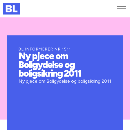
Genveje
Find medarbejder
Kurser og arrangementer
BL INFORMERER NR.1511
Ny pjece om
Jobportalen
Boligydelse og
MitBL
boligsikring 2011
Ny pjece om Boligydelse og boligsikring 2011