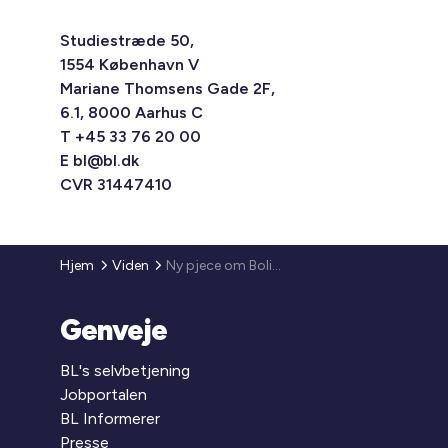
Studiestræde 50,
1554 København V
Mariane Thomsens Gade 2F,
6.1, 8000 Aarhus C
T +45 33 76 20 00
E
bl@bl.dk
CVR 31447410
Hjem
Viden
Ny pjece om Boligydelse og boligsikring 2011
Genveje
BL's selvbetjening
Jobportalen
BL Informerer
Presse