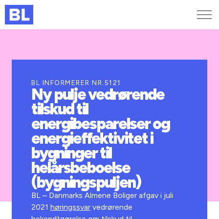
Genveje
Find medarbejder
Kurser og arrangementer
BL INFORMERER NR.5121
Ny pulje vedrørende
Jobportalen
tilskud til
MitBL
energibesparelser og
energieffektivitet i
bygninger til
helårsbeboelse
(bygningspuljen)
BL – Danmarks Almene Boliger afgav i juli
2021
høringssvar
vedrørende
bekendtgørelse om tilskud til