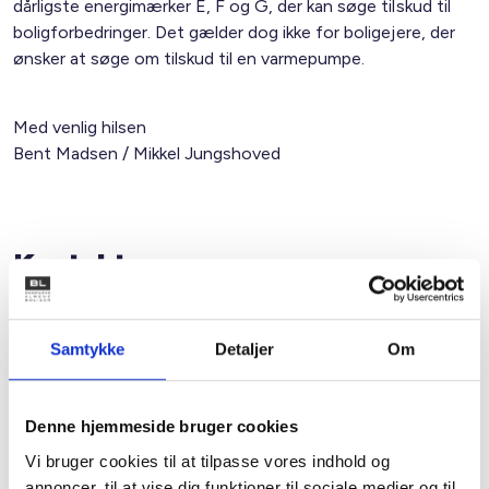
dårligste energimærker E, F og G, der kan søge tilskud til
boligforbedringer. Det gælder dog ikke for boligejere, der
ønsker at søge om tilskud til en varmepumpe.
Med venlig hilsen
Bent Madsen / Mikkel Jungshoved
Kontakt
Mikkel Jungshoved
Teknisk konsulent
Samtykke
Detaljer
Om
Tlf: 53 73 15 46
Mail: mju@bl.dk
Denne hjemmeside bruger cookies
Vi bruger cookies til at tilpasse vores indhold og
annoncer, til at vise dig funktioner til sociale medier og til