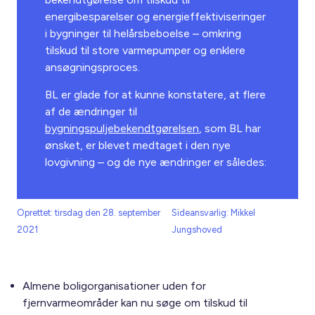
energibesparelser og energieffektiviseringer
i bygninger til helårsbeboelse – omkring
tilskud til store varmepumper og enklere
ansøgningsproces.
BL er glade for at kunne konstatere, at flere
af de ændringer til
bygningspuljebekendtgørelsen
, som BL har
ønsket, er blevet medtaget i den nye
lovgivning – og de nye ændringer er således:
Oprettet: tirsdag den 28. september
Sideansvarlig: Mikkel
2021
Jungshoved
Almene boligorganisationer uden for
fjernvarmeområder kan nu søge om tilskud til