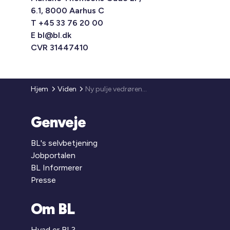
6.1, 8000 Aarhus C
T +45 33 76 20 00
E
bl@bl.dk
CVR 31447410
Hjem
Viden
Ny pulje vedrørende tilskud til energibesparelser og energieffektivitet i bygninger til helårsbeboelse (bygningspuljen)
Genveje
BL's selvbetjening
Jobportalen
BL Informerer
Presse
Om BL
Hvad er BL?