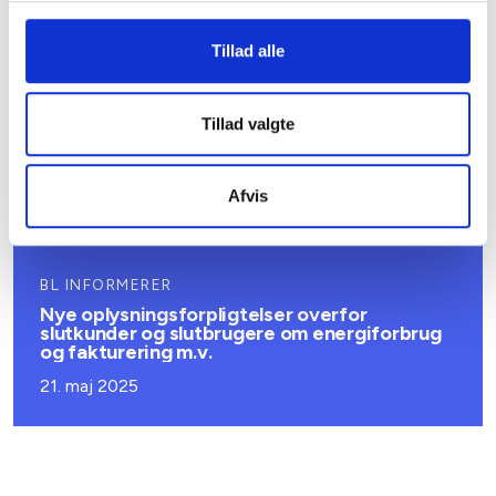
Højesteret afviser etablering af ladeboks
efter reglerne om installationsret
Tillad alle
14. august 2025
Tillad valgte
BL INFORMERER
Nye puljer på vej til den almene sektor
Afvis
06. juni 2025
BL INFORMERER
Nye oplysningsforpligtelser overfor
slutkunder og slutbrugere om energiforbrug
og fakturering m.v.
21. maj 2025