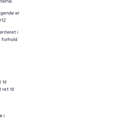
terne.
lgende er
12.
enteret i
 forhold
til
ret til
e i