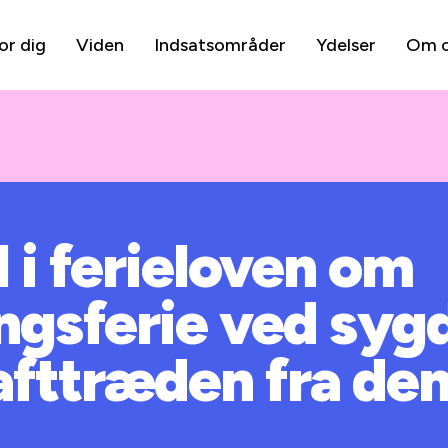
or dig
Viden
Indsatsområder
Ydelser
Om 
 i ferieloven om
ingsferie ved sy
fttræden fra den