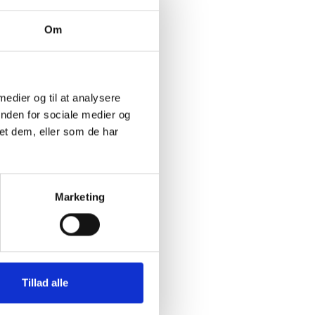
Om
elelsen.
 skal der
er
 medier og til at analysere
inden for sociale medier og
ygdom på
et dem, eller som de har
l
e. I
Marketing
r på
Tillad alle
e ferie i
 ved