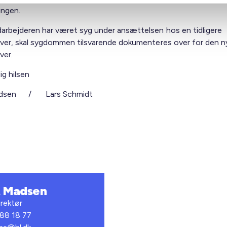
ingen.
arbejderen har været syg under ansættelsen hos en tidligere
iver, skal sygdommen tilsvarende dokumenteres over for den n
ver.
ig hilsen
adsen / Lars Schmidt
t Madsen
rektør
 88 18 77