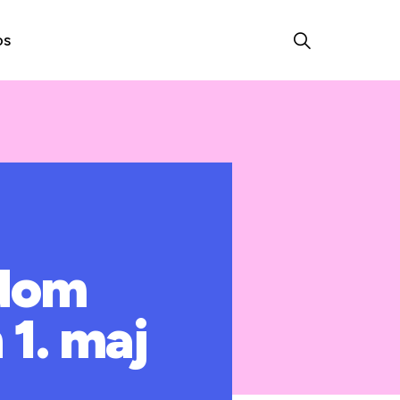
os
gdom
 1. maj