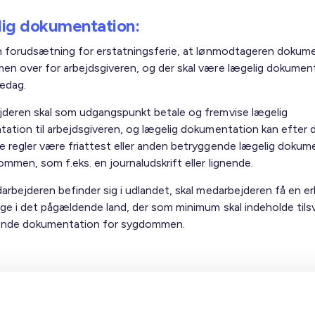
ig dokumentation:
n forudsætning for erstatningsferie, at lønmodtageren dokum
n over for arbejdsgiveren, og der skal være lægelig dokumen
gedag.
deren skal som udgangspunkt betale og fremvise lægelig
ation til arbejdsgiveren, og lægelig dokumentation kan efter 
 regler være friattest eller anden betryggende lægelig dokum
mmen, som f.eks. en journaludskrift eller lignende.
arbejderen befinder sig i udlandet, skal medarbejderen få en er
æge i det pågældende land, der som minimum skal indeholde til
ende dokumentation for sygdommen.
lelse om sygdom:
deren skal give meddelelse om sygdommen efter de sædvanlig