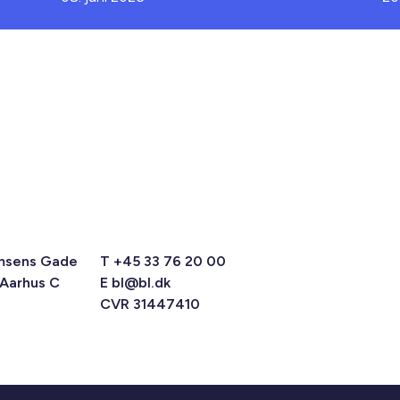
msens Gade
T +45 33 76 20 00
 Aarhus C
E
bl@bl.dk
CVR 31447410