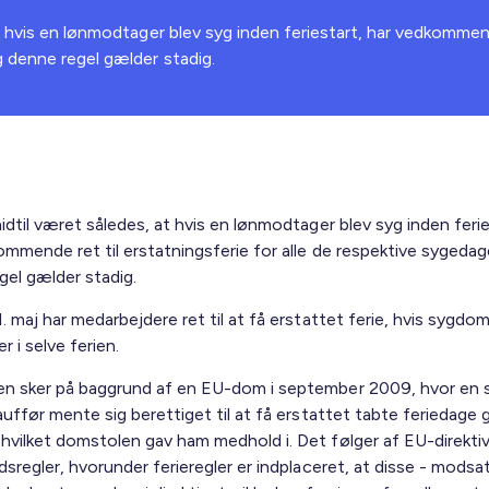
t hvis en lønmodtager blev syg inden feriestart, har vedkommend
g denne regel gælder stadig.
idtil været således, at hvis en lønmodtager blev syg inden ferie
ommende ret til erstatningsferie for alle de respektive sygedag
gel gælder stadig.
. maj har medarbejdere ret til at få erstattet ferie, hvis sygdo
r i selve ferien.
n sker på baggrund af en EU-dom i september 2009, hvor en 
auffør mente sig berettiget til at få erstattet tabte feriedage
hvilket domstolen gav ham medhold i. Det følger af EU-direkti
dsregler, hvorunder ferieregler er indplaceret, at disse - modsa