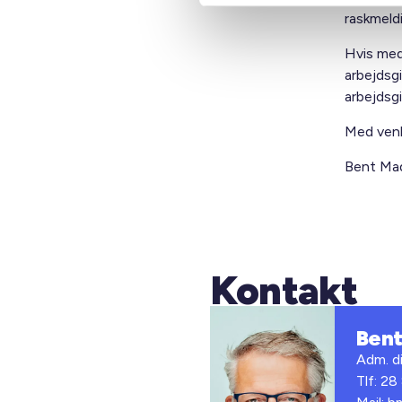
raskmeld
Hvis med
arbejdsg
arbejdsgi
Med venl
Bent M
Kontakt
Ben
Adm. di
Tlf: 28