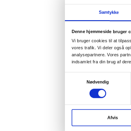
om sygem
opholder
Samtykke
Sygedage
Det vil s
Denne hjemmeside bruger c
gå endnu 
Vi bruger cookies til at tilpas
forholds
vores trafik. Vi deler også 
Der er v
analysepartnere. Vores partn
1. sygeda
indsamlet fra din brug af dere
arbejdsgi
disse til
Samtykkevalg
sygdomm
Nødvendig
Raskm
Hvis med
Afvis
arbejde 
forlænge