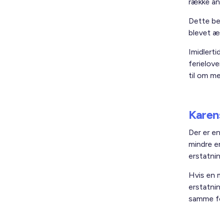
række an
Dette be
blevet æ
Imidlert
ferielov
til om m
Karen
Der er e
mindre en
erstatnin
Hvis en m
erstatnin
samme fe