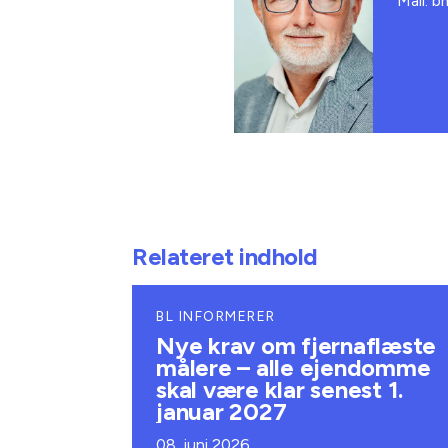
Mail: 
Relateret indhold
BL INFORMERER
Nye krav om fjernaflæste
målere – alle ejendomme
skal være klar senest 1.
januar 2027
08. juni 2026