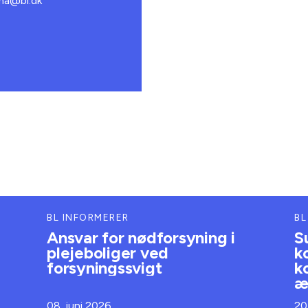
bma@bl.dk
BL INFORMERER
BL
Ansvar for nødforsyning i
S
plejeboliger ved
k
forsyningssvigt
k
æ
08. juni 2026
20