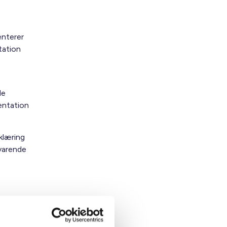
enterer
tation
de
entation
klæring
svarende
e regler