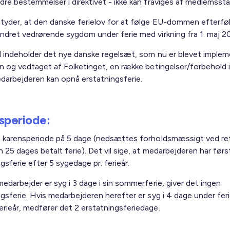
dre bestemmelser i direktivet - ikke kan fraviges af medlemssta
tyder, at den danske ferielov for at følge EU-dommen efterfø
ndret vedrørende sygdom under ferie med virkning fra 1. maj 20
id indeholder det nye danske regelsæt, som nu er blevet implem
en og vedtaget af Folketinget, en række betingelser/forbehold i
edarbejderen kan opnå erstatningsferie.
speriode:
n karensperiode på 5 dage (nedsættes forholdsmæssigt ved ret 
 25 dages betalt ferie). Det vil sige, at medarbejderen har først 
gsferie efter 5 sygedage pr. ferieår.
edarbejder er syg i 3 dage i sin sommerferie, giver det ingen
gsferie. Hvis medarbejderen herefter er syg i 4 dage under feri
rieår, medfører det 2 erstatningsferiedage.