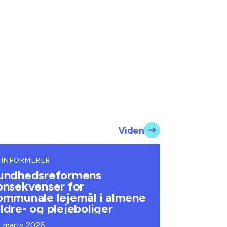
Viden
 INFORMERER
undhedsreformens
onsekvenser for
ommunale lejemål i almene
ldre- og plejeboliger
. marts 2026