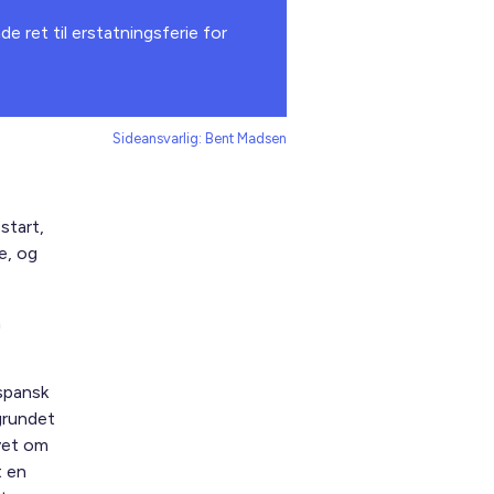
e ret til erstatningsferie for
Sideansvarlig: Bent Madsen
start,
e, og
m
spansk
 grundet
vet om
t en