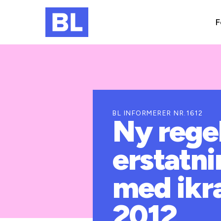
F
BL INFORMERER NR.1612
Ny regel
erstatn
med ikra
2012