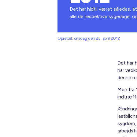
Det har hidtil været således, a
alle de respektive sygedage, o
Oprettet: onsdag den 25. april 2012
Det har h
har vedk
denne re
Men fra 1
indtræffe
Ændringe
lastbilch
sygdom, 
arbejdsti