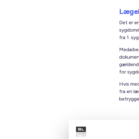
Lægel
Det er e
sygdomme
fra 1. sy
Medarbej
dokument
gældende
for sygdo
Hvis med
fra en l
betrygg
Medde
Medarbej