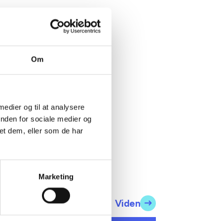
ning af
r om
Om
en nye
 medier og til at analysere
inden for sociale medier og
et dem, eller som de har
Marketing
Viden