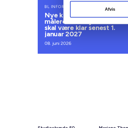
BL INFORMERER
Afvis
Nye krav om fjernaflæste
målere – alle ejendomme
skal være klar senest 1.
januar 2027
08. juni 2026
Studiestræde 50,
Mariane Tho