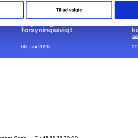
BL INFORMERER
BL
Tillad valgte
Ansvar for nødforsyning i
S
plejeboliger ved
k
forsyningssvigt
k
æ
08. juni 2026
20
msens Gade
T +45 33 76 20 00