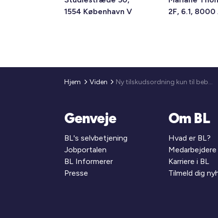
1554 København V
2F, 6.1, 8000
Hjem
Viden
Ny tilskudsordning kun til beboerne og ikke til kollektive arbejder i afdelingen
Genveje
Om BL
BL's selvbetjening
Hvad er BL?
Jobportalen
Medarbejdere
BL Informerer
Karriere i BL
Presse
Tilmeld dig n