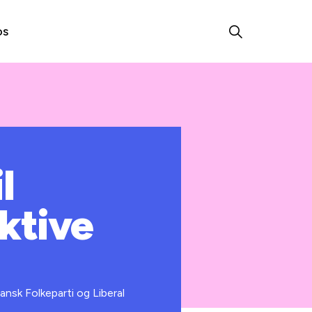
os
l
ektive
ansk Folkeparti og Liberal