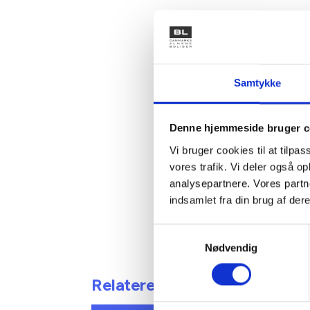
For boli
beboerne
tilskud t
Der er he
Samtykke
tilskuds
ordning.
Denne hjemmeside bruger c
Vi bruger cookies til at tilpas
Med venl
vores trafik. Vi deler også 
Gert Nie
analysepartnere. Vores partn
indsamlet fra din brug af dere
Samtykkevalg
Nødvendig
Relateret indhold