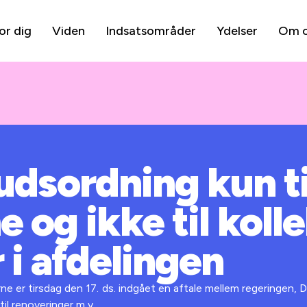
or dig
Viden
Indsatsområder
Ydelser
Om 
udsordning kun ti
 og ikke til koll
 i afdelingen
e er tirsdag den 17. ds. indgået en aftale mellem regeringen, D
til renoveringer m.v.