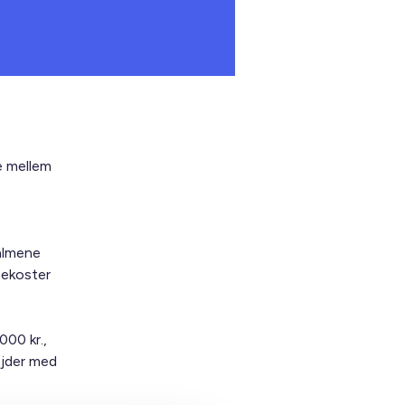
e mellem
 almene
bekoster
000 kr.,
bejder med