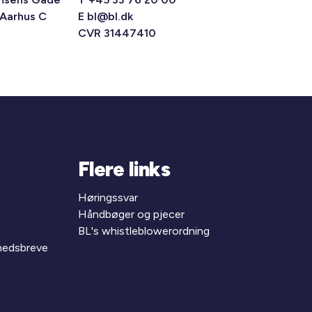
 Aarhus C
E
bl@bl.dk
CVR 31447410
Flere links
Høringssvar
Håndbøger og pjecer
BL's whistleblowerordning
yhedsbreve