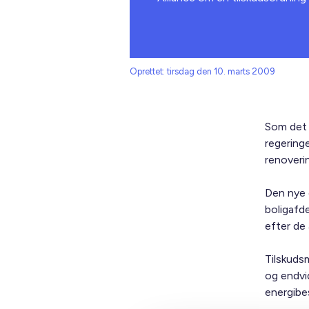
Oprettet: tirsdag den 10. marts 2009
Som det 
regeringe
renoveri
Den nye o
boligafde
efter de 
Tilskuds
og endvid
energibe