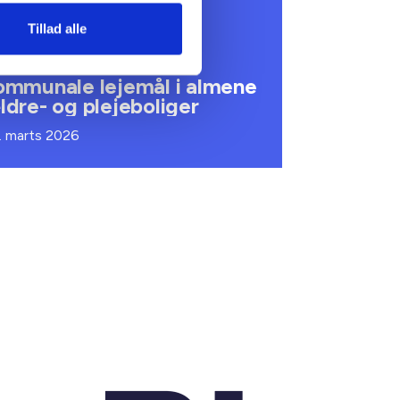
 INFORMERER
Tillad alle
undhedsreformens
onsekvenser for
ommunale lejemål i almene
ldre- og plejeboliger
. marts 2026