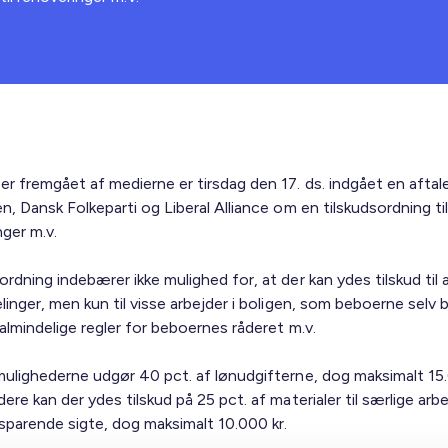
er fremgået af medierne er tirsdag den 17. ds. indgået en aftal
n, Dansk Folkeparti og Liberal Alliance om en tilskudsordning til
nger m.v.
rdning indebærer ikke mulighed for, at der kan ydes tilskud til
linger, men kun til visse arbejder i boligen, som beboerne selv 
almindelige regler for beboernes råderet m.v.
mulighederne udgør 40 pct. af lønudgifterne, dog maksimalt 15.
ere kan der ydes tilskud på 25 pct. af materialer til særlige ar
sparende sigte, dog maksimalt 10.000 kr.