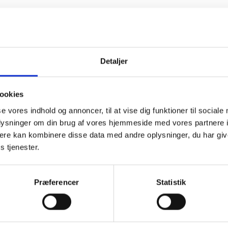
gorganisationerne vil der således kun kunne være tale om vejled
 i deres tilskudsmuligheder, mens overvejelser og ansøgninge
il almindelige afdelingsvise arbejder vil være overflødige.
r tale om en beklagelig forskelsbehandling i forhold til de
Detaljer
muligheder, som ejere af parcel, række og kædehuse får med d
ookies
se vores indhold og annoncer, til at vise dig funktioner til sociale
ig hilsen
oplysninger om din brug af vores hjemmeside med vores partnere 
lsen / Bent Madsen
ere kan kombinere disse data med andre oplysninger, du har giv
s tjenester.
Præferencer
Statistik