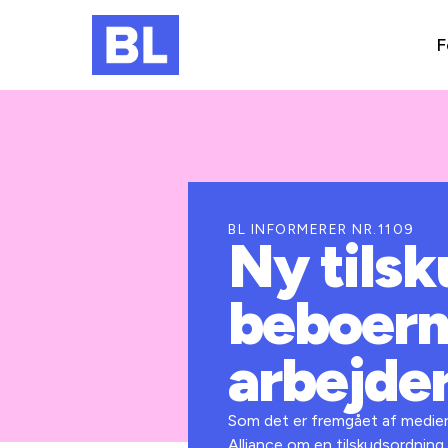
F
BL INFORMERER NR.1109
Ny tilsk
beboerne
arbejder
Som det er fremgået af mediern
Alliance om en tilskudsordning 