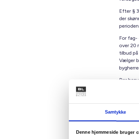
Efter § 3
der skøn
perioden
For fag-
over 20 
tilbud på
Vælger b
bygherre
Der henv
Med venl
Samtykke
Bent Mad
Denne hjemmeside bruger c