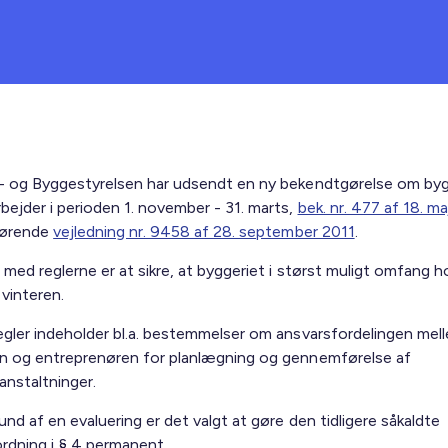
- og Byggestyrelsen har udsendt en ny bekendtgørelse om by
bejder i perioden 1. november - 31. marts,
bek. nr. 477 af 18. ma
hørende
vejledning nr. 9458 af 28. september 2011
.
med reglerne er at sikre, at byggeriet i størst muligt omfang ho
vinteren.
egler indeholder bl.a. bestemmelser om ansvarsfordelingen mel
n og entreprenøren for planlægning og gennemførelse af
anstaltninger.
nd af en evaluering er det valgt at gøre den tidligere såkaldte
rdning i § 4 permanent.