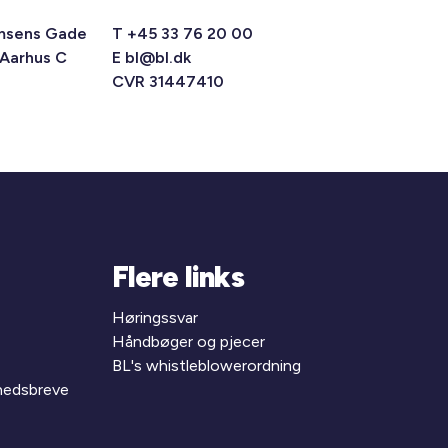
msens Gade
T +45 33 76 20 00
 Aarhus C
E
bl@bl.dk
CVR 31447410
Flere links
Høringssvar
Håndbøger og pjecer
BL's whistleblowerordning
yhedsbreve