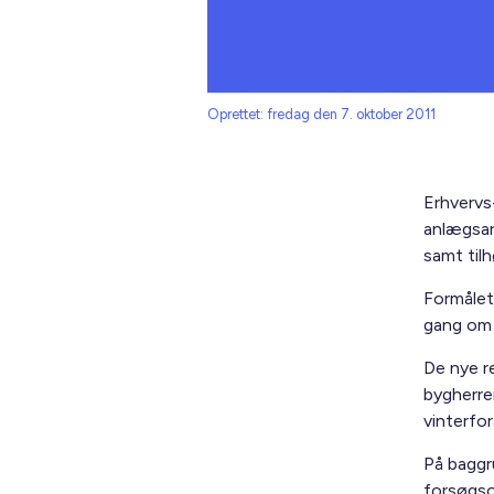
Oprettet: fredag den 7. oktober 2011
Erhvervs
anlægsar
samt til
Formålet 
gang om 
De nye r
bygherre
vinterfor
På baggru
forsøgso