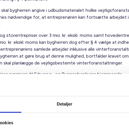
 skal bygherren angive i udbudsmaterialet hvilke vejrligsforansta
nes nødvendige for, at entreprenøren kan fortsætte arbejdet i
.
 og storentrepriser over 3 mio. kr. ekskl. moms samt hovedentre
mio. kr. ekskl. moms kan bygherren dog efter § 4 vælge at indh
 entreprenørens samlede arbejder inklusive alle vinterforanstalt
ygherren at gøre brug af denne mulighed, bortfalder kravet om,
n skal planlægge de vejrligsbestemte vinterforanstaltninger.
ises nærmere til Erhvervs- og Byggestyrelsens hjemmeside.
ig hilsen
Detaljer
sen / Birgitte Fæster
ookies