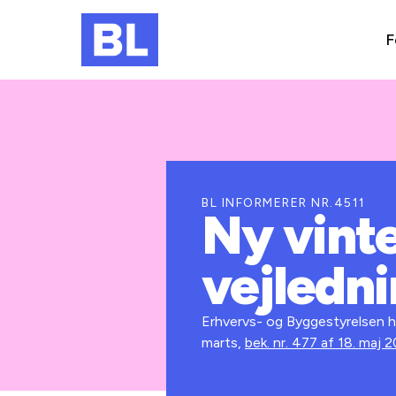
F
BL INFORMERER NR.4511
Ny vint
vejledn
Erhvervs- og Byggestyrelsen h
marts,
bek. nr. 477 af 18. maj 2