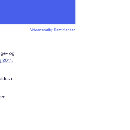
Sideansvarlig: Bent Madsen
gge- og
j 2011
,
ldes i
lem