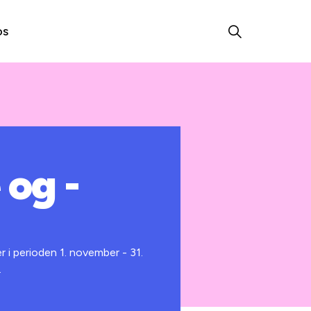
os
 og -
i perioden 1. november - 31.
.