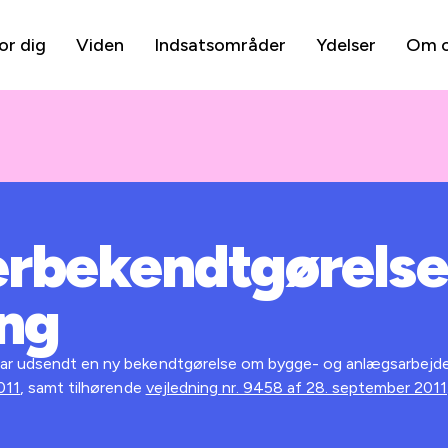
or dig
Viden
Indsatsområder
Ydelser
Om 
erbekendtgørelse
ing
ar udsendt en ny bekendtgørelse om bygge- og anlægsarbejder 
011
, samt tilhørende
vejledning nr. 9458 af 28. september 2011