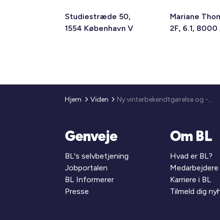
Studiestræde 50,
Mariane Tho
1554 København V
2F, 6.1, 8000
Hjem
Viden
Ny vinterbekendtgørelse og -vejledning
Genveje
Om BL
BL's selvbetjening
Hvad er BL?
Jobportalen
Medarbejdere
BL Informerer
Karriere i BL
Presse
Tilmeld dig n