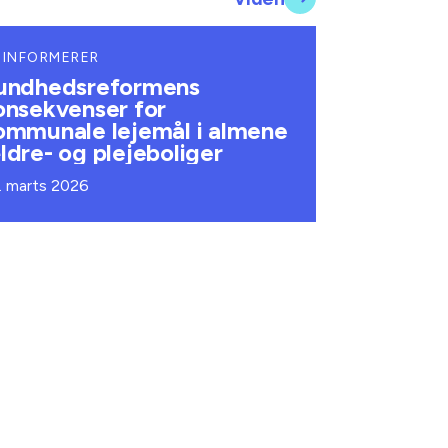
 INFORMERER
undhedsreformens
onsekvenser for
ommunale lejemål i almene
ldre- og plejeboliger
. marts 2026