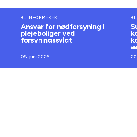
BL INFORMERER
BL
Ansvar for nødforsyning i
S
plejeboliger ved
k
forsyningssvigt
k
æ
08. juni 2026
20