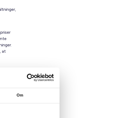
ltninger,
priser
ente
ninger.
 at
Om