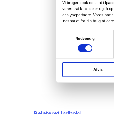
Vi bruger cookies til at tilpas
vores trafik. Vi deler også 
Kontakt
analysepartnere. Vores partn
indsamlet fra din brug af dere
Ben
Samtykkevalg
Adm. di
Nødvendig
Tlf: 28
Mail: 
Afvis
Relateret indhold