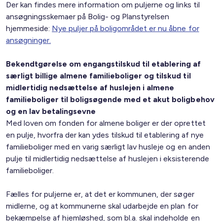
Der kan findes mere information om puljerne og links til
ansøgningsskemaer på Bolig- og Planstyrelsen
hjemmeside:
Nye puljer på boligområdet er nu åbne for
ansøgninger.
Bekendtgørelse om engangstilskud til etablering af
særligt billige almene familieboliger og tilskud til
midlertidig nedsættelse af huslejen i almene
familieboliger til boligsøgende med et akut boligbehov
og en lav betalingsevne
Med loven om fonden for almene boliger er der oprettet
en pulje, hvorfra der kan ydes tilskud til etablering af nye
familieboliger med en varig særligt lav husleje og en anden
pulje til midlertidig nedsættelse af huslejen i eksisterende
familieboliger.
Fælles for puljerne er, at det er kommunen, der søger
midlerne, og at kommunerne skal udarbejde en plan for
bekæmpelse af hjemløshed, som bl.a. skal indeholde en