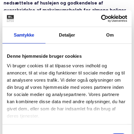
nedsættelse af huslejen og godkendelse af
overskridelse af maksimumsbeløb for almene boliger
på småøerne
De hidtil gældende regler omkring engangstilskud til
etablering af boliger og til nedsættelse af husleje er
Samtykke
Detaljer
Om
fortsat gældende, men suppleres af nye regler omkring
engangstilskud.
Denne hjemmeside bruger cookies
Kommunerne får således flere muligheder for at søge
Vi bruger cookies til at tilpasse vores indhold og
engangstilskud til etablering af almene boliger på små-øer
annoncer, til at vise dig funktioner til sociale medier og til
og i ø-kommunerne, idet der er afsat 10 mio. kr. til små-
at analysere vores trafik. Vi deler også oplysninger om
øerne og 10 mio. kr. til ø-kommuner og Bornholms
din brug af vores hjemmeside med vores partnere inden
Regionskommune, jf. bekendtgørelsens § 2, stk. 2.
for sociale medier og analysepartnere. Vores partnere
kan kombinere disse data med andre oplysninger, du har
Engangstilskuddet til etablering af almene boliger kan
givet dem, eller som de har indsamlet fra din brug af
søges i perioden 1. juli 2022 til 30. november 2026, eller så
deres tjenester.
længe der er midler til rådighed, dog senest 30. november
2026, jf. bekendtgørelsens § 4, stk. 2.
Samtykkevalg