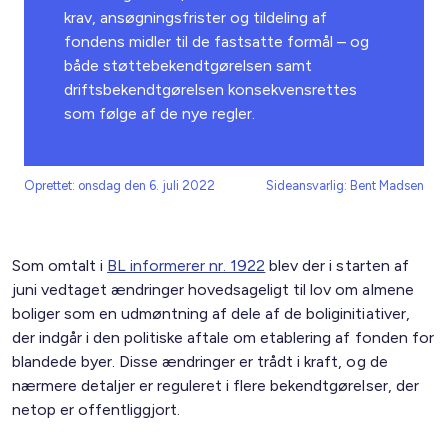
krav, ansøgningsfrister og tildeling af
fondens midler til de fastsatte formål – og
både støttebekendtgørelsen samt
driftsbekendtgørelsen konsekvensrettes
som følge af de nye regler.
Oprettet: onsdag den 6. juli 2022
Sideansvarlig: Bent Madsen
Som omtalt i
BL informerer nr. 1922
blev der i starten af
juni vedtaget ændringer hovedsageligt til lov om almene
boliger som en udmøntning af dele af de boliginitiativer,
der indgår i den politiske aftale om etablering af fonden for
blandede byer. Disse ændringer er trådt i kraft, og de
nærmere detaljer er reguleret i flere bekendtgørelser, der
netop er offentliggjort.