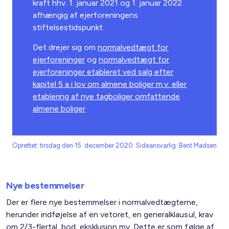
kraft hhv. 1. januar 2021 og 1. januar 2022
afhængig af ejerforeningens
stiftelsestidspunkt.
Det drejer sig om
normalvedtægt for
ejerforeninger
og
normalvedtægt for
ejerforeninger etableret ved salg efter
kapitel 5 a i lov om almene boliger m.v. eller
etablering af nye tagboliger omfattende
almene boliger
Oprettet: tirsdag den 15. december 2020
Sideansvarlig: Bent Madsen
Nye bestemmelser
Der er flere nye bestemmelser i normalvedtægterne,
herunder indføjelse af en vetoret, en generalklausul, krav
om 2/3-flertal, bod, eksklusion mv. Dette er som følge af