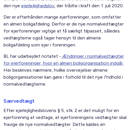
den nye
ejerlejlighedslov
, der trådte i kraft den 1. juli 2020.
Der er efterhånden mange ejerforeninger, som omfatter
en almen boligafdeling. Derfor er de nye normalvedtægter
for ejerforeninger vigtige at få særligt tilpasset, således
vedtægterne også tager hensyn til den almene
boligafdeling som ejer i foreningen.
BL har udarbejdet notatet -
Ændringer i normalvedtægter
for ejerforeninger, hvor en almen boligorganisation indgår
.
Her beskrives nærmere, hvilke overvejelser almene
boligorganisationer kan gøre i forhold til det nye i"ndhold i
normalvedtægterne.
Særvedtægt
Efter ejerlejlighedslovens § 5, stk. 2 er det muligt for en
ejerforening at vedtage, at ejerforeningens vedtægter skal
fravige de nye normalvedtægter. Dette kaldes en