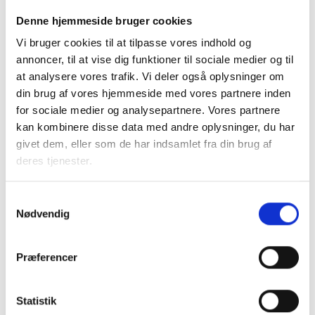
tinglyses.
Denne hjemmeside bruger cookies
Vi bruger cookies til at tilpasse vores indhold og
Med venlig hilsen
annoncer, til at vise dig funktioner til sociale medier og til
Bent Madsen / Caroline Simone Evers
at analysere vores trafik. Vi deler også oplysninger om
din brug af vores hjemmeside med vores partnere inden
for sociale medier og analysepartnere. Vores partnere
kan kombinere disse data med andre oplysninger, du har
Kontakt
givet dem, eller som de har indsamlet fra din brug af
deres tjenester.
Bent Madsen
Adm. direktør
Samtykkevalg
Tlf: 28 88 18 77
Nødvendig
Mail: bma@bl.dk
Præferencer
Statistik