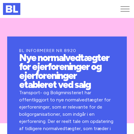
Genveje
Find medarbejder
Kurser og arrangementer
BL INFORMERER NR.8920
Nye normalvedtægter
Jobportalen
for ejerforeninger og
MitBL
ejerforeninger
etableret ved salg
Transport- og Boligministeriet har
offentliggjort to nye normalvedtægter for
ejerforeninger, som er relevante for de
boligorganisationer, som indgår i en
ejerforening. Der er reelt tale om opdatering
af tidligere normalvedtægter, som træder i