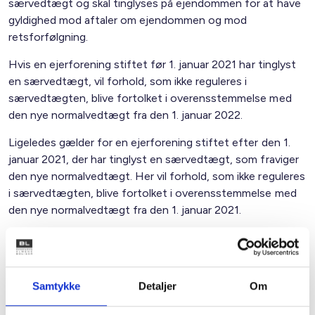
særvedtægt og skal tinglyses på ejendommen for at have
gyldighed mod aftaler om ejendommen og mod
retsforfølgning.
Hvis en ejerforening stiftet før 1. januar 2021 har tinglyst
en særvedtægt, vil forhold, som ikke reguleres i
særvedtægten, blive fortolket i overensstemmelse med
den nye normalvedtægt fra den 1. januar 2022.
Ligeledes gælder for en ejerforening stiftet efter den 1.
januar 2021, der har tinglyst en særvedtægt, som fraviger
den nye normalvedtægt. Her vil forhold, som ikke reguleres
i særvedtægten, blive fortolket i overensstemmelse med
den nye normalvedtægt fra den 1. januar 2021.
For eksisterende ejerforeninger stiftet før 1. januar 2021
anbefaler BL således, at der inden den 1. januar 2022
foretages en gennemgang af vedtægterne for disse
Samtykke
Detaljer
Om
ejerforeninger for at sikre, at der tages højde for, om
ejerforeningens gældende vedtægter skal justeres og