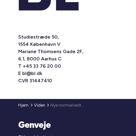
Studiestræde 50,
1554 København V
Mariane Thomsens Gade 2F,
6.1, 8000 Aarhus C
T +45 33 76 20 00
E
bl@bl.dk
CVR 31447410
Hjem
Viden
Nye normalvedtægter for ejerforeninger og ejerforeninger etableret ved salg
Genveje