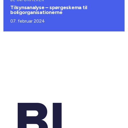
Tilsynsanalyse – spørgeskema til
boligorganisationerne
07. februar 2024