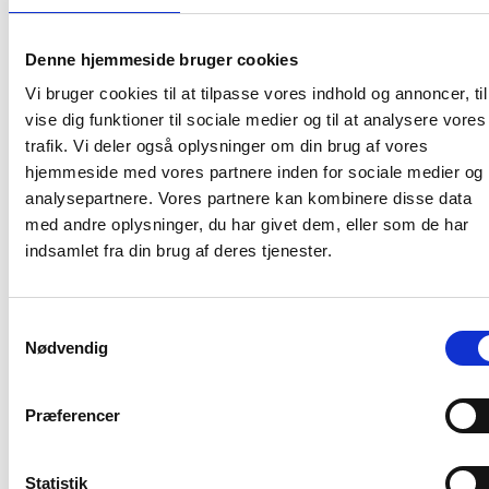
Yderligere oplysninger, rekvireret kursus, rådgivning m.v. kan
fås ved henvendelse til Udviklingsafdelingen i BL.
Denne hjemmeside bruger cookies
Med venlig hilsen
Vi bruger cookies til at tilpasse vores indhold og annoncer, til
vise dig funktioner til sociale medier og til at analysere vores
Gert Nielsen / Lars Schmidt
trafik. Vi deler også oplysninger om din brug af vores
hjemmeside med vores partnere inden for sociale medier og
analysepartnere. Vores partnere kan kombinere disse data
med andre oplysninger, du har givet dem, eller som de har
Relateret indhold
Viden
indsamlet fra din brug af deres tjenester.
BL INFORMERER
Nye krav om fjernaflæste målere – alle
Samtykkevalg
ejendomme skal være klar senest 1. januar
Nødvendig
2027
08. juni 2026
Præferencer
BL INFORMERER
Statistik