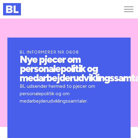
Genveje
Find medarbejder
Kurser og arrangementer
BL INFORMERER NR.0608
Nye pjecer om
Jobportalen
personalepolitik og
MitBL
medarbejderudviklingssamta
BL udsender hermed to pjecer om
personalepolitik og om
medarbejderudviklingssamtaler.