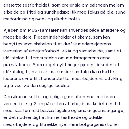
ansættelsesforholdet, som drejer sig om balancen mellem
arbejde og fritid og sundhedspolitik med fokus på bl.a. sund
madordning og ryge- og alkoholpolitik.
Pjecen om MUS-samtaler
kan anvendes både af ledere og
medarbejdere. Pjecen indeholder et skema, som kan
benyttes som skabelon til at drøfte medarbejderens
vurdering af arbejdsforhold, vilkår og samarbejde, samt et
idékatalog til forberedelse om medarbejderens egne
præstationer. Som noget nyt bringer pjecen desuden et
idékatalog til, hvordan man under samtalen kan drøfte
lederens evne til at understøtte medarbejderens udvikling
og trivsel via den daglige ledelse.
Den almene sektor og boligorganisationerne er ikke en
verden for sig. Som på resten af arbejdsmarkedet i en tid
med næsten fuld beskæftigelse og små ungdomsårgange,
er det nødvendigt at kunne fastholde og udvikle
medarbejdere og tiltrække nye. Flere boligorganisationer