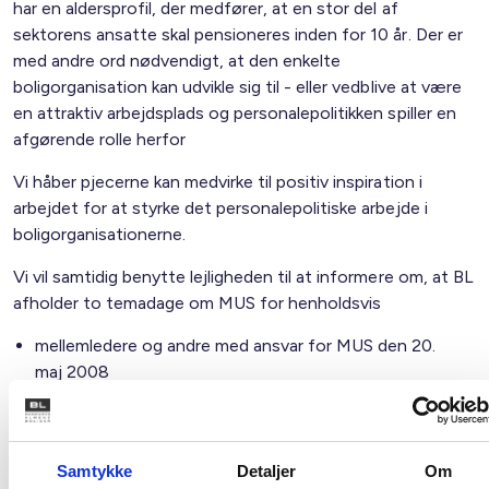
har en aldersprofil, der medfører, at en stor del af
sektorens ansatte skal pensioneres inden for 10 år. Der er
med andre ord nødvendigt, at den enkelte
boligorganisation kan udvikle sig til - eller vedblive at være
en attraktiv arbejdsplads og personalepolitikken spiller en
afgørende rolle herfor
Vi håber pjecerne kan medvirke til positiv inspiration i
arbejdet for at styrke det personalepolitiske arbejde i
boligorganisationerne.
Vi vil samtidig benytte lejligheden til at informere om, at BL
afholder to temadage om MUS for henholdsvis
mellemledere og andre med ansvar for MUS den 20.
maj 2008
forretningsførere/direktører og personalechefer d.
21. maj 2008
Se i øvrigt vedlagte flyer.
Samtykke
Detaljer
Om