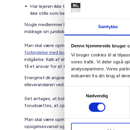
Har lejeren ikke tilmeldt sig el ved udlevering af
ikke stille som betingelse for udlevering af nøgle,
Nogle medlemmer har spurgt, om boligorganisatione
Samtykke
inddrage sin juridiske rådgiver i:
Man skal være opmærksom på, at elleverandøren e
Denne hjemmeside bruger c
forbindelse med levering af elektricitet til elkunder
Vi bruger cookies til at tilpas
indgåelse. Køb af el vil ofte være fjernsalg. Afhæng
vores trafik. Vi deler også 
få et ansvar for at formidle disse oplysninger. Unde
analysepartnere. Vores partn
indsamlet fra din brug af dere
Energinet.dk angiver i
markedsforskrift
H1 om skift 
elleverandøren ved anmeldelse af leverandørskift sk
Samtykkevalg
Nødvendig
Det antages, at boligorganisationen med korrekt ud
forudsættes, at cpr-nummeret slettes i boligorganis
Man skal være opmærksom på, at man handler inden f
opsigelsesvarsel og gebyrer. Man skal endvidere vær