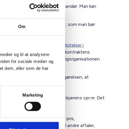
eren med at ringe op til en elleverandør. Man kan
ver imidlertid nogle overvejelser, som man bør
Om
virksomheders opgaver og forpligtelser i
fortrydelsesretten m.v. forud for kontraktens
 medier og til at analysere
lem lejer og elleverandør, kan boligorganisationen
inden for sociale medier og
lkårene.
et dem, eller som de har
gsloven og systemansvarsbekendtgørelsen, at
b.
Marketing
re, behandle og videreformidle lejerens cpr.nr. Det
. hvad angår fast pris/variabel pris,
r er ufordelagtige i forhold til andre aftaler,