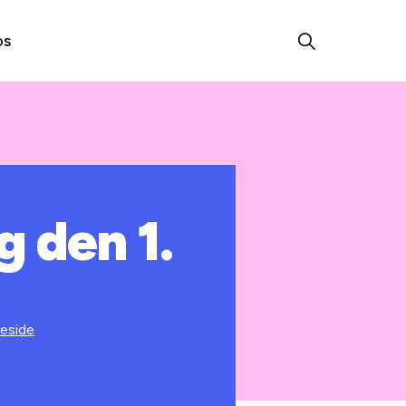
os
g den 1.
eside