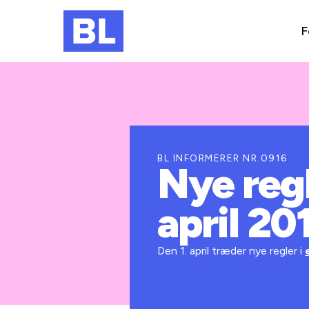
F
BL INFORMERER NR.0916
Nye regl
april 20
Den 1. april træder nye regler i