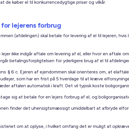
 at de køber el til konkurrencedygtige priser og vilkår.
for lejerens forbrug
en (afdelingen) skal betale for levering af el til lejeren, hvis 
lejer ikke indgår aftale om levering af el, eller hvor en aftale om
ergår betalingsforpligtelsen for yderligere brug af el til afdelinge
s § 6 c. Ejeren af ejendommen skal orienteres om, at elaftale
 udlejer, som har en frist på 5 hverdage til at kræve elforsynin
æder aftalen automatisk i kraft. Det vil typisk koste boligorgan
age sig at betale for en lejers forbrug af el, og boligorganisa
onen finder det uhensigtsmæssigt umiddelbart at afbryde elforsy
steriet om at oplyse, i hvilket omfang det er muligt at opkræve