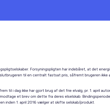
gspligtselskaber. Forsyningspligten har indebåret, at det energi
 slutbrugeren til en centralt fastsat pris, såfremt brugeren ikke 
m til i dag ikke har gjort brug af det frie elvalg, pr. 1. april au
e modtage et brev om dette fra deres elselskab. Bindingsperio
den inden 1. april 2016 vælger at skifte selskab/produkt.