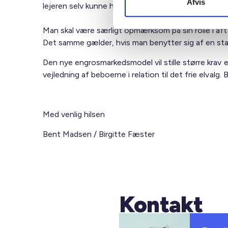
Afvis
lejeren selv kunne have indgået.
Man skal være særligt opmærksom på sin rolle i aftal
Det samme gælder, hvis man benytter sig af en st
Den nye engrosmarkedsmodel vil stille større krav e
vejledning af beboerne i relation til det frie elval
Med venlig hilsen
Bent Madsen / Birgitte Fæster
Kontakt