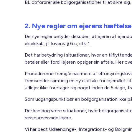
BL opfordrer alle boligorganisationer til at sikre sig,
2. Nye regler om ejerens hæftelse 
De nye regler betyder desuden, at ejeren af ejendomm
elselskab, jf. lovens § 6 c, stk. 1.
Det har betydning i situationer, hvor en tilflyttende 
betaler eller fordi lejeren opsiger sin aftale. Her ov
Procedurerne fremgår nærmere af elforsyningsloven
fremsender samtidig en ny elaftale for lejemålet til
udlejer ikke foretager sig noget inden de 5 dage, tr
Som udgangspunkt bør en boligorganisation ikke påt
Der kan dog være situationer, hvor boligorganisati
ressourcesvage lejere.
Vi har bedt Udlændinge-, Integrations- og Boligmini