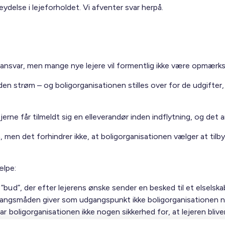
eydelse i lejeforholdet. Vi afventer svar herpå.
 ansvar, men mange nye lejere vil formentlig ikke være opmærkso
 uden strøm – og boligorganisationen stilles over for de udgifte
ejerne får tilmeldt sig en elleverandør inden indflytning, og det 
en, men det forhindrer ikke, at boligorganisationen vælger at til
ælpe:
bud”, der efter lejerens ønske sender en besked til et elselska
emgangsmåden giver som udgangspunkt ikke boligorganisationen 
r boligorganisationen ikke nogen sikkerhed for, at lejeren bliver