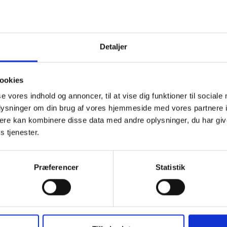
 nøgle, kan man vejlede lejeren, og f.eks. helt konkret hjælpe lej
 at lejer fremviser en elaftale.
n selv kan tilmelde lejeren med fuldmagt fra denne. Dette kræ
Detaljer
fter
forbrugeraftaleloven
s § 8 og
bekendtgørelse om elhandels
ookies
har pligt til at afgive en lang række oplysninger om produktet, 
se vores indhold og annoncer, til at vise dig funktioner til sociale
ig af hvilken rolle boligorganisationen har i aftaleforholdet mel
oplysninger om din brug af vores hjemmeside med vores partnere 
r alle omstændigheder bør det sikres, at lejeren kender aftalevi
ere kan kombinere disse data med andre oplysninger, du har giv
s tjenester.
af elleverandør, flytning m.v. udstedt i medfør af elforsynin
al angive kundens cpr.nr. eller CVR-nr. i anmeldelsen til DataHu
Præferencer
Statistik
formet samtykke fra lejeren efter persondataloven kan registre
ationen, når tilmelding er sket.
or den fuldmagt og bemyndigelse, som lejeren har givet – f.eks
e opmærksom på, at man ikke indgår aftaler på lejerens vegne, de