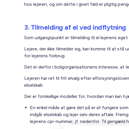
hos lejeren, og om dette i givet fald er pligtig peng
3. Tilmelding af el ved indflytning
Som udgangspunkt er tilmelding til el lejerens eget
Lejere, der ikke tilmelder sig, kan komme til at stå
for lejerens forbrug.
Det er derfor i boligorganisationens interesse, at l
Lejeren har ret til frit elvalg efter elforsyningslov
elselskab.
Der er forskellige modeller for, hvordan man kan hj
En enkel måde at gøre det på er at fungere som ”
indgår elselskab og lejer selv deres aftale. Fr
lejerens cpr-nummer, jf. nedenfor. Til gengæld ha