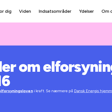
or dig
Viden
Indsatsområder
Ydelser
Om 
er om elforsynin
16
elforsyningsloven
i kraft. Se nærmere på
Dansk Energis hjemm