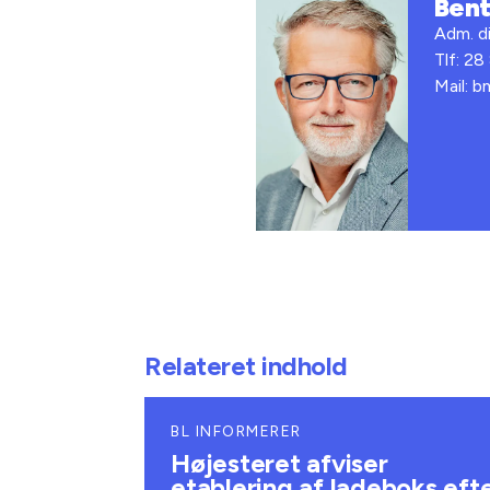
Ben
Adm. di
Tlf: 28
Mail: 
Relateret indhold
BL INFORMERER
Højesteret afviser
etablering af ladeboks eft