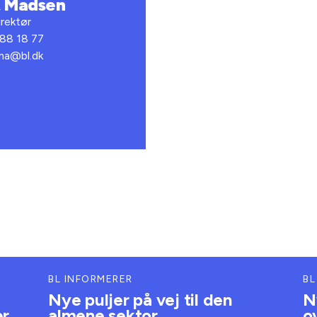
t Madsen
rektør
 88 18 77
bma@bl.dk
BL INFORMERER
BL
Nye puljer på vej til den
N
er
almene sektor
o