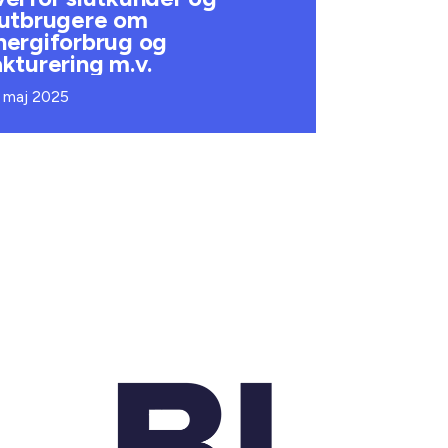
lutbrugere om
nergiforbrug og
akturering m.v.
. maj 2025