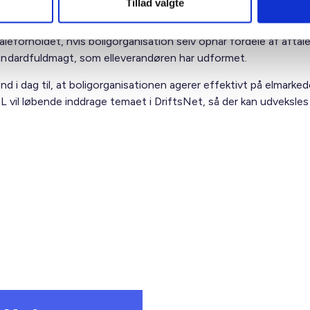
Tillad valgte
eforholdet, hvis boligorganisation selv opnår fordele af aftaler, 
andardfuldmagt, som elleverandøren har udformet.
nd i dag til, at boligorganisationen agerer effektivt på elmark
g. BL vil løbende inddrage temaet i DriftsNet, så der kan udveksle