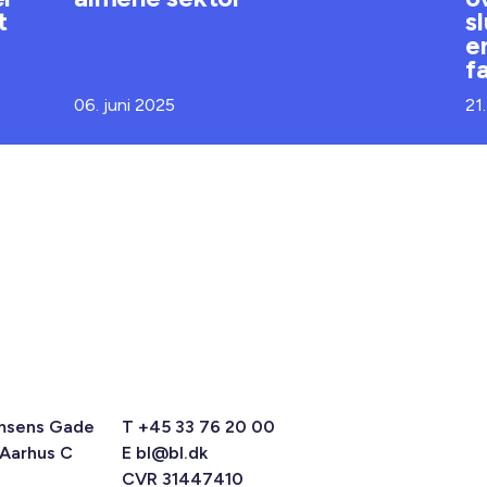
t
s
e
f
06. juni 2025
21
msens Gade
T +45 33 76 20 00
 Aarhus C
E
bl@bl.dk
CVR 31447410