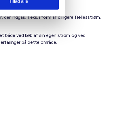
Tillad alle
der indgås, f.eks. i form af billigere fællesstrøm.
edet både ved køb af sin egen strøm og ved
s erfaringer på dette område.