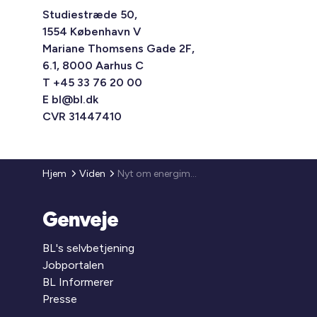
Studiestræde 50,
1554 København V
Mariane Thomsens Gade 2F,
6.1, 8000 Aarhus C
T +45 33 76 20 00
E
bl@bl.dk
CVR 31447410
Hjem
Viden
Nyt om energimærkning (EMO)
Genveje
BL's selvbetjening
Jobportalen
BL Informerer
Presse