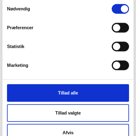
Samtykkevalg
Nødvendig
Kontakt
Præferencer
Bent Madsen
Adm. direktør
Statistik
Tlf: 28 88 18 77
Mail: bma@bl.dk
Marketing
Tillad alle
Tillad valgte
Relateret indhold
Viden
Afvis