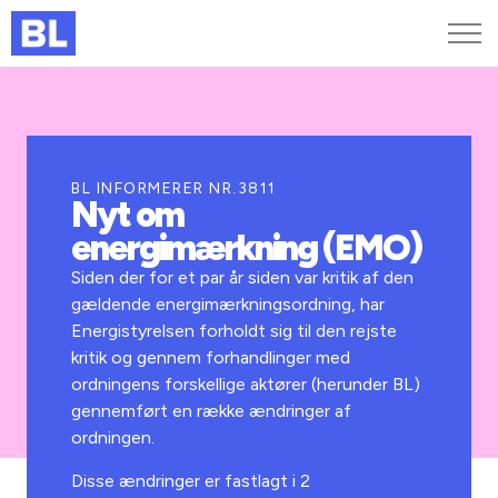
Genveje
Find medarbejder
Kurser og arrangementer
BL INFORMERER NR.3811
Nyt om
Jobportalen
energimærkning (EMO)
MitBL
Siden der for et par år siden var kritik af den
gældende energimærkningsordning, har
Energistyrelsen forholdt sig til den rejste
kritik og gennem forhandlinger med
ordningens forskellige aktører (herunder BL)
gennemført en række ændringer af
ordningen.
Disse ændringer er fastlagt i 2