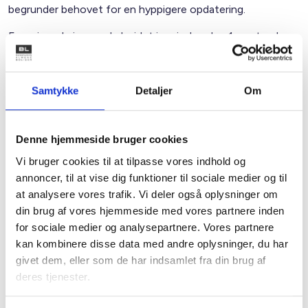
begrunder behovet for en hyppigere opdatering.
Energimærkninger udarbejdet i perioden den 1. september
2006 til den 31. januar 2011 er gyldige i 7 år.
Energimærkninger udarbejdet før den 1. september 2006
er gyldige i 5 år.
Samtykke
Detaljer
Om
Med de ændringer, som træder i kraft den 1. oktober 2011,
kan der ikke på kortere sigt forventes væsentlige
Denne hjemmeside bruger cookies
forenklinger af energimærkningen. BL har samarbejdet med
Vi bruger cookies til at tilpasse vores indhold og
flere almene boligorganisationer om input til
annoncer, til at vise dig funktioner til sociale medier og til
Energistyrelsens udredningsarbejde for at smidiggøre og
at analysere vores trafik. Vi deler også oplysninger om
billiggøre ordningen, og der er som nævnt opnået visse
din brug af vores hjemmeside med vores partnere inden
resultater af denne indsats. BL fortsætter med at arbejdet
for sociale medier og analysepartnere. Vores partnere
for forenklinger.
kan kombinere disse data med andre oplysninger, du har
givet dem, eller som de har indsamlet fra din brug af
Med venlig hilsen
deres tjenester.
Bent Madsen / Bjarne Zetterström