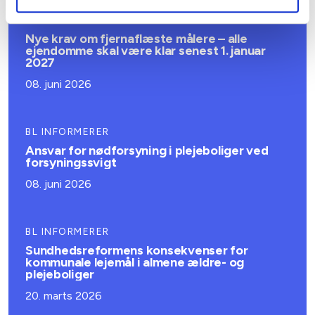
BL INFORMERER
Nye krav om fjernaflæste målere – alle
ejendomme skal være klar senest 1. januar
2027
08. juni 2026
BL INFORMERER
Ansvar for nødforsyning i plejeboliger ved
forsyningssvigt
08. juni 2026
BL INFORMERER
Sundhedsreformens konsekvenser for
kommunale lejemål i almene ældre- og
plejeboliger
20. marts 2026