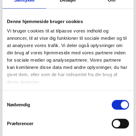
pågældende boliger bliver ledige.
Om de nærmere vilkår for ommærkningen henvises til BL
Denne hjemmeside bruger cookies
Informerer nr.
2314
Vi bruger cookies til at tilpasse vores indhold og
annoncer, til at vise dig funktioner til sociale medier og til
at analysere vores trafik. Vi deler også oplysninger om
din brug af vores hjemmeside med vores partnere inden
Med venlig hilsen
for sociale medier og analysepartnere. Vores partnere
Bent Madsen / Birgitte Fæster
kan kombinere disse data med andre oplysninger, du har
givet dem, eller som de har indsamlet fra din brug af
deres tjenester.
Kontakt
Samtykkevalg
Nødvendig
Bent Madsen
Adm. direktør
Præferencer
Tlf: 28 88 18 77
Mail: bma@bl.dk