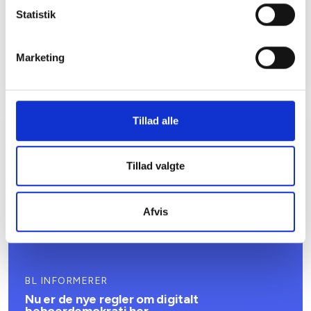
Statistik
Marketing
Tillad alle
Relateret indhold
Viden
Tillad valgte
BL INFORMERER
Valg af ny formand for BL i juni 2022
Afvis
29. oktober 2021
BL INFORMERER
Nu er de nye regler om digitalt