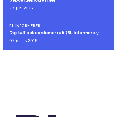
beboerdemokrati her
23. juni 2016
BL INFORMERER
Digitalt beboerdemokrati (BL Informerer)
07. marts 2016