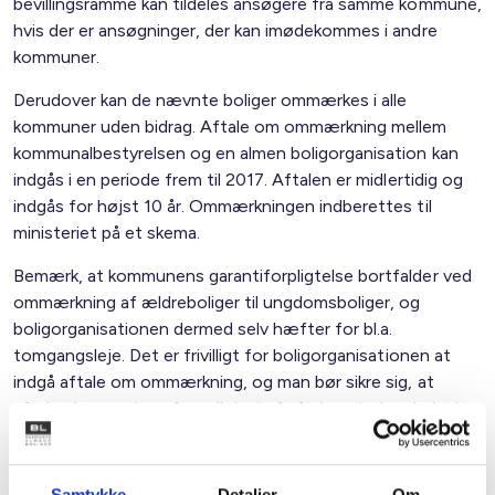
bevillingsramme kan tildeles ansøgere fra samme kommune,
hvis der er ansøgninger, der kan imødekommes i andre
kommuner.
Derudover kan de nævnte boliger ommærkes i alle
kommuner uden bidrag. Aftale om ommærkning mellem
kommunalbestyrelsen og en almen boligorganisation kan
indgås i en periode frem til 2017. Aftalen er midlertidig og
indgås for højst 10 år. Ommærkningen indberettes til
ministeriet på et skema.
Bemærk, at kommunens garantiforpligtelse bortfalder ved
ommærkning af ældreboliger til ungdomsboliger, og
boligorganisationen dermed selv hæfter for bl.a.
tomgangsleje. Det er frivilligt for boligorganisationen at
indgå aftale om ommærkning, og man bør sikre sig, at
aftalen kan opsiges før udløbet af aftaleperioden, hvis der
opstår udlejningsvanskeligheder. Aftalen skal naturligvis
respektere lejernes rettigheder, således at
tilbagemærkning først finder sted i takt med, at de
Samtykke
Detaljer
Om