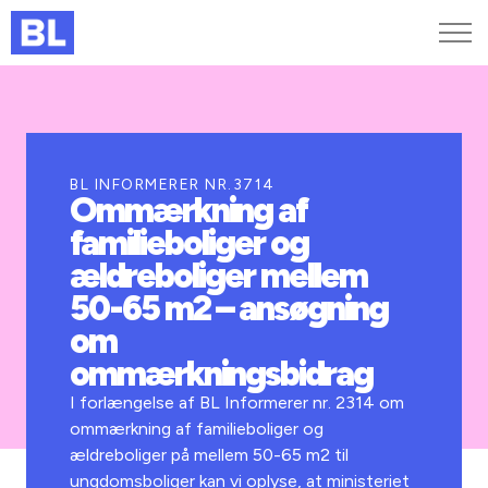
Genveje
Find medarbejder
Kurser og arrangementer
BL INFORMERER NR.3714
Ommærkning af
Jobportalen
familieboliger og
MitBL
ældreboliger mellem
50-65 m2 – ansøgning
om
ommærkningsbidrag
I forlængelse af BL Informerer nr. 2314 om
ommærkning af familieboliger og
ældreboliger på mellem 50-65 m2 til
ungdomsboliger kan vi oplyse, at ministeriet