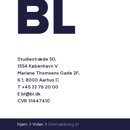
Studiestræde 50,
1554 København V
Mariane Thomsens Gade 2F,
6.1, 8000 Aarhus C
T +45 33 76 20 00
E
bl@bl.dk
CVR 31447410
Hjem
Viden
Ommærkning af familieboliger og ældreboliger mellem 50-65 m2 – ansøgning om ommærkningsbidrag