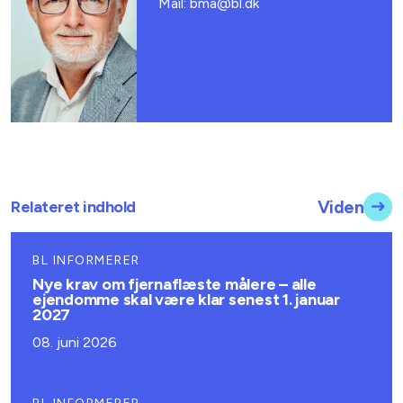
Mail: bma@bl.dk
Relateret indhold
Viden
BL INFORMERER
Nye krav om fjernaflæste målere – alle
ejendomme skal være klar senest 1. januar
2027
08. juni 2026