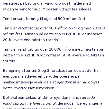
beregnes på bagrund af vandforbruget, falder med
stigende vandforbrug. Modellen udmøntes således:
3
Trin 1 er vandforbrug til og med 500 m
om året.
3
Trin 2 er vandforbrug over 500 m
og op til og med 20.000
3
m
om året. Taksten på dette trin er i 2018 fuldt indfaset
20 % lavere end taksten for trin 1.
3
Trin 3 er vandforbrug over 20.000 m
om året. Taksten på
dette trin er i 2018 fuldt indfaset 60 % lavere end taksten
for trin 1.
Beregning efter trin 2 og 3 forudsætter, dels at der fra
ejendommen drives erhverv, der opererer på
markedsmæssige vilkår, dels at
ejendomsejer
har oplyst
dette overfor Naturstyrelsen.
Det skal bemærkes, at det er ejendommens
samlede
vandforbrug til erhvervsformål
, der indgår i beregningen af