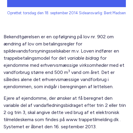
Oprettet: torsdag den 18. september 2014
Sideansvarlig: Bent Madsen
Bekendtgørelsen er en opfølgning på lov nr. 902 om
ændring af lov om betalingsregler for
spildevandsforsyningsselskaber m.v. Loven indfører en
trappebetalingsmodel for det
variable bidrag
for
ejendomme med e
rhvervsmæssige virksomheder
med et
3
vandforbrug større end 500 m
vand om året. Det er
således alene det erhvervsmæssige vandforbrug i
ejendommen, som indgår i beregningen af lettelsen.
Ejere af ejendomme, der ønsker at få beregnet den
variable del af vandafledningsbidraget efter trin 2 eller trin
2 og trin 3, skal angive dette ved brug af et elektronisk
tilmeldeskema som findes på www.trappetilmelding.dk .
Systemet er åbnet den 16. september 2013.