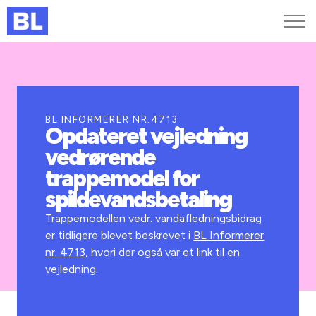
Genveje
Find medarbejder
Kurser og arrangementer
BL INFORMERER NR.4713
Opdateret vejledning
Jobportalen
vedrørende
MitBL
trappemodel for
spildevandsbetaling
Trappemodellen vedr. vandafledningsbidrag
er tidligere blevet beskrevet i
BL Informerer
nr. 4713,
hvori der også var et link til en
vejledning.