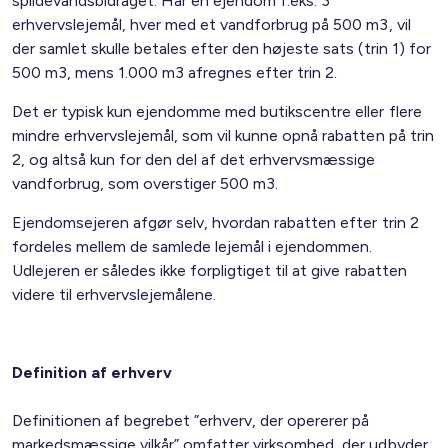
spildevandsbidraget. Har en ejendom f.eks. 3
erhvervslejemål, hver med et vandforbrug på 500 m3, vil
der samlet skulle betales efter den højeste sats (trin 1) for
500 m3, mens 1.000 m3 afregnes efter trin 2.
Det er typisk kun ejendomme med butikscentre eller flere
mindre erhvervslejemål, som vil kunne opnå rabatten på trin
2, og altså kun for den del af det erhvervsmæssige
vandforbrug, som overstiger 500 m3.
Ejendomsejeren afgør selv, hvordan rabatten efter trin 2
fordeles mellem de samlede lejemål i ejendommen.
Udlejeren er således ikke forpligtiget til at give rabatten
videre til erhvervslejemålene.
Definition af erhverv
Definitionen af begrebet ”erhverv, der opererer på
markedsmæssige vilkår” omfatter virksomhed, der udbyder