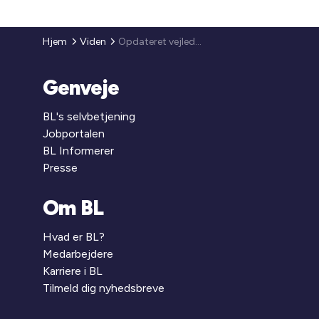
Hjem
Viden
Opdateret vejledning vedrørende trappemodel for spildevandsbetaling
Genveje
BL's selvbetjening
Jobportalen
BL Informerer
Presse
Om BL
Hvad er BL?
Medarbejdere
Karriere i BL
Tilmeld dig nyhedsbreve