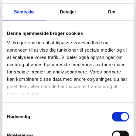
del af vandforbruget, som stammer fra den
markedsmæssige del af ejendommen. Den resterende del
Samtykke
Detaljer
Om
af ejendommens vandforbrug beregnes efter taksten for
trin 1.
Denne hjemmeside bruger cookies
Man skal være opmærksom på, at den procentandel, som
Vi bruger cookies til at tilpasse vores indhold og
ejeren i trappetilmeldingen har opgivet som den skønnede
annoncer, til at vise dig funktioner til sociale medier og til
andel af det samlede vandforbrug, som stammende fra
at analysere vores trafik. Vi deler også oplysninger om
erhverv på markedsmæssige vilkår, også anvendes ved den
din brug af vores hjemmeside med vores partnere inden
endelige afregning. Spildevandsselskabet kan ikke gøre
for sociale medier og analysepartnere. Vores partnere
indsigelser overfor ejendomsejerens skøn.
kan kombinere disse data med andre oplysninger, du har
Med ovennævnte beregningsprincip er det sikret, at
givet dem, eller som de har indsamlet fra din brug af
ejendommen
samlet set
afregnes i overensstemmelse
deres tjenester.
med lovens og øvrige reglers grundlæggende principper.
Samtykkevalg
Fordelingen af den samlede spildevandsregning – og
Nødvendig
dermed også rabatten fra trin 2 og 3 - på de enkelte lejere
er alene udlejers ansvar
og således generelt
spildevandsforsyningsselskabet uvedkommende (dog
Præferencer