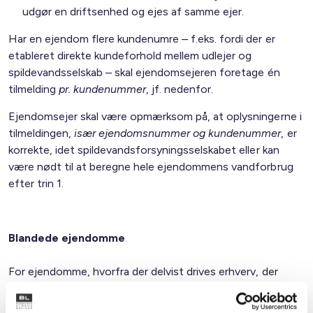
udgør en driftsenhed og ejes af samme ejer.
Har en ejendom flere kundenumre – f.eks. fordi der er
etableret direkte kundeforhold mellem udlejer og
spildevandsselskab – skal ejendomsejeren foretage én
tilmelding
pr. kundenummer
, jf. nedenfor.
Ejendomsejer skal være opmærksom på, at oplysningerne i
tilmeldingen,
især ejendomsnummer og kundenummer
, er
korrekte, idet spildevandsforsyningsselskabet eller kan
være nødt til at beregne hele ejendommens vandforbrug
efter trin 1.
Blandede ejendomme
For ejendomme, hvorfra der delvist drives erhverv, der
opererer på markedsvilkår, beregnes den variable del af
vandafledningsbidraget kun efter trappemodellen for den