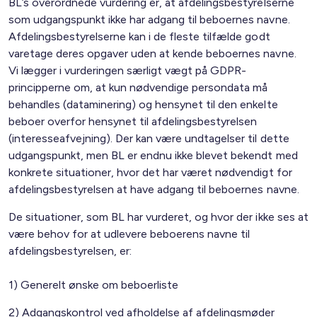
BL’s overordnede vurdering er, at afdelingsbestyrelserne
som udgangspunkt ikke har adgang til beboernes navne.
Afdelingsbestyrelserne kan i de fleste tilfælde godt
varetage deres opgaver uden at kende beboernes navne.
Vi lægger i vurderingen særligt vægt på GDPR-
principperne om, at kun nødvendige persondata må
behandles (dataminering) og hensynet til den enkelte
beboer overfor hensynet til afdelingsbestyrelsen
(interesseafvejning). Der kan være undtagelser til dette
udgangspunkt, men BL er endnu ikke blevet bekendt med
konkrete situationer, hvor det har været nødvendigt for
afdelingsbestyrelsen at have adgang til beboernes navne.
De situationer, som BL har vurderet, og hvor der ikke ses at
være behov for at udlevere beboerens navne til
afdelingsbestyrelsen, er:
1) Generelt ønske om beboerliste
2) Adgangskontrol ved afholdelse af afdelingsmøder