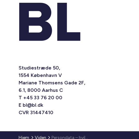
Studiestræde 50,
1554 København V
Mariane Thomsens Gade 2F,
6.1, 8000 Aarhus C
T +45 33 76 20 00
E
bl@bl.dk
CVR 31447410
Hjem
Viden
Persondata – hvilke oplysninger må afdelingsbestyrelsen få omkring beboerne