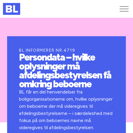
Genveje
Find medarbejder
Kurser og arrangementer
BL INFORMERER NR.4719
Persondata – hvilke
Jobportalen
oplysninger må
MitBL
afdelingsbestyrelsen få
omkring beboerne
BL får en del henvendelser fra
boligorganisationerne om, hvilke oplysninger
om beboerne der må videregives til
afdelingsbestyrelserne – i særdeleshed med
fokus på om beboernes navne må
videregives til afdelingsbestyrelsen.