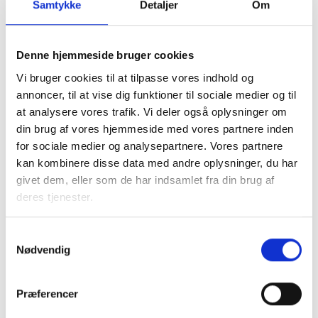
Samtykke
Detaljer
Om
Kontakt
Denne hjemmeside bruger cookies
Bent Madsen
Vi bruger cookies til at tilpasse vores indhold og
annoncer, til at vise dig funktioner til sociale medier og til
Adm. direktør
at analysere vores trafik. Vi deler også oplysninger om
Tlf: 28 88 18 77
din brug af vores hjemmeside med vores partnere inden
Mail: bma@bl.dk
for sociale medier og analysepartnere. Vores partnere
kan kombinere disse data med andre oplysninger, du har
givet dem, eller som de har indsamlet fra din brug af
deres tjenester.
Samtykkevalg
Sanne Steen
Nødvendig
Petersen
Afdelingschef
Præferencer
Tlf: 22 20 87 73
Mail: spe@bl.dk