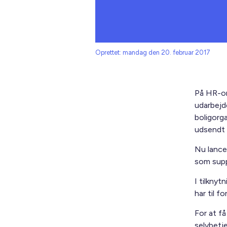
Oprettet: mandag den 20. februar 2017
På HR-om
udarbejd
boligorg
udsendt 5
Nu lance
som supp
I tilknyt
har til 
For at få
selvbetj