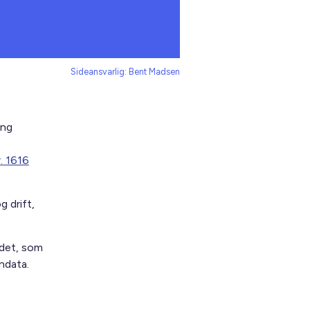
Sideansvarlig: Bent Madsen
ing
. 1616
 drift,
ådet, som
ndata.