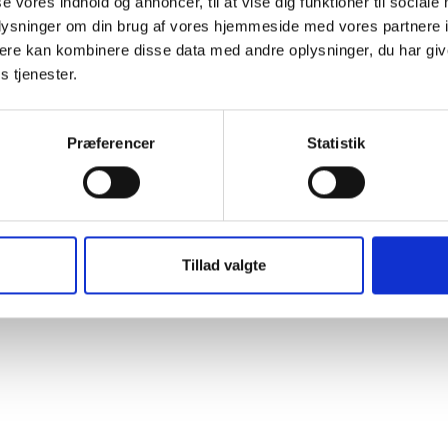
se vores indhold og annoncer, til at vise dig funktioner til sociale
oplysninger om din brug af vores hjemmeside med vores partnere 
ere kan kombinere disse data med andre oplysninger, du har giv
s tjenester.
t Madsen
rektør
Præferencer
Statistik
 88 18 77
bma@bl.dk
Tillad valgte