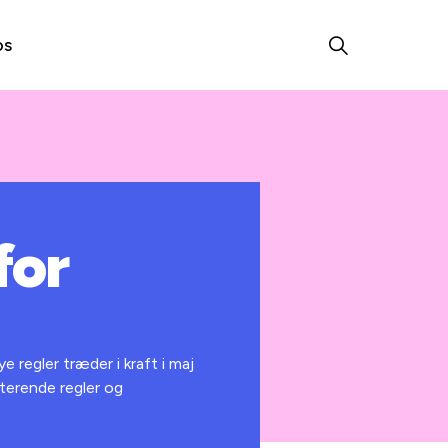
os
for
egler træder i kraft i maj
sterende regler og