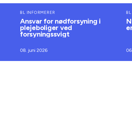
BL INFORMERER
BL
Ansvar for nødforsyning i
N
plejeboliger ved
e
forsyningssvigt
08. juni 2026
06