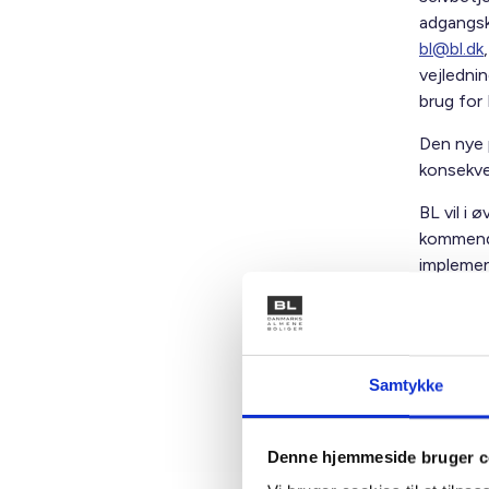
adgangsko
bl@bl.dk
vejlednin
brug for
Den nye 
konsekven
BL vil i
kommende
implemen
Med venl
Samtykke
Bent Ma
Denne hjemmeside bruger c