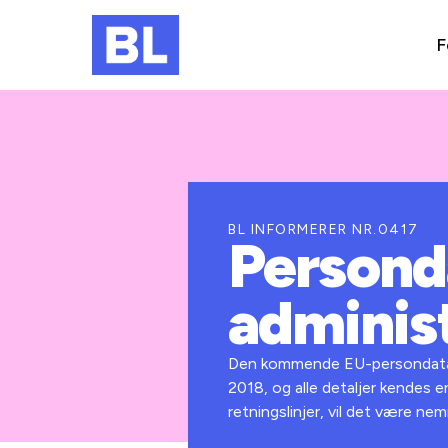
F
BL INFORMERER NR.0417
Personda
administ
Den kommende EU-persondatafor
2018, og alle detaljer kendes 
retningslinjer, vil det være n