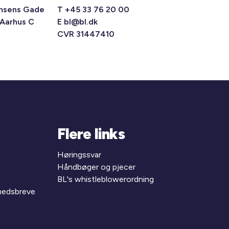
msens Gade
T +45 33 76 20 00
 Aarhus C
E
bl@bl.dk
CVR 31447410
Flere links
Høringssvar
Håndbøger og pjecer
BL's whistleblowerordning
yhedsbreve