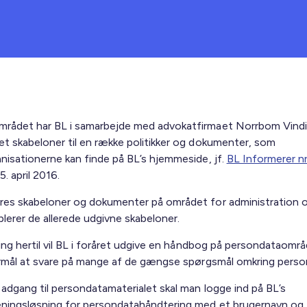
rådet har BL i samarbejde med advokatfirmaet Norrbom Vind
et skabeloner til en række politikker og dokumenter, som
anisationerne kan finde på BL’s hjemmeside, jf.
BL Informerer nr
. april 2016.
res skabeloner og dokumenter på området for administration og
lerer de allerede udgivne skabeloner.
ning hertil vil BL i foråret udgive en håndbog på persondataomr
formål at svare på mange af de gængse spørgsmål omkring perso
 adgang til persondatamaterialet skal man logge ind på BL’s
eningsløsning for persondatahåndtering med et brugernavn og