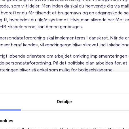
de, som vi tildeler. Men inden da skal du henvende dig via mail 
, hvorefter du får tilsendt et brugernavn og en adgangskode s
g til, hvorledes du tilgår systemet. Hvis man allerede har fået en
 HR-skabelonerne, kan denne genbruges.
persondataforordning skal implementeres i dansk ret. Når de e
ser heraf kendes, vil ændringerne blive skrevet ind i skabelone
 øvrigt løbende orientere om arbejdet omkring implementeringen
 persondataforordning. På det politiske plan arbejdes for, at
teringen bliver så enkel som mulig for boligselskaberne.
ig hilsen
Detaljer
dsen / Jacob Bjørnsholm Madsen
ookies