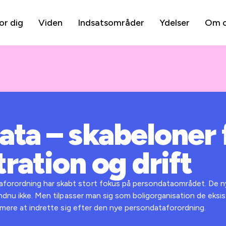
or dig
Viden
Indsatsområder
Ydelser
Om 
ta – skabeloner 
ration og drift
ordning har skabt stort fokus på persondataområdet. De nye r
endnu ikke. Men tilpasser man sig som boligorganisation de eksi
emmere at indrette sig efter den nye persondataforordning.