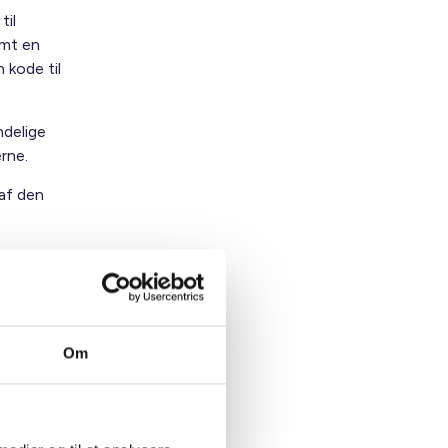
til
amt en
 kode til
ndelige
rne.
 af den
Om