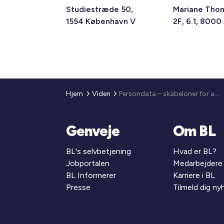
Studiestræde 50,
Mariane Tho
1554 København V
2F, 6.1, 8000
Hjem
Viden
Persondata – skabeloner for administration og drift
Genveje
Om BL
BL's selvbetjening
Hvad er BL?
Jobportalen
Medarbejdere
BL Informerer
Karriere i BL
Presse
Tilmeld dig n