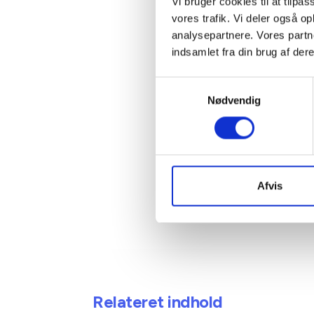
Vi bruger cookies til at tilpas
vores trafik. Vi deler også 
Kontakt
analysepartnere. Vores partn
indsamlet fra din brug af dere
Ben
Samtykkevalg
Adm. di
Nødvendig
Tlf: 28
Mail: 
Afvis
Relateret indhold